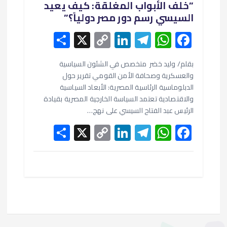
​”خلف الأبواب المغلقة: كيف يعيد
السيسي رسم دور مصر دولياً؟”
S
X
C
Li
T
W
F
h
o
n
el
h
ac
e
at
e
ke
p
بقلم/ وليد خضر متخصص في الشئون السياسية
ar
والعسكرية وصحافة الأمن القومي تقرير حول
e
y
dI
gr
s
b
الدبلوماسية الرئاسية المصرية: الأبعاد السياسية
Li
n
a
A
o
والاقتصادية تعتمد السياسة الخارجية المصرية بقيادة
الرئيس عبد الفتاح السيسي على نهج…
n
m
p
o
S
X
C
Li
T
W
F
k
p
k
h
o
n
el
h
ac
ar
p
ke
e
at
e
e
y
dI
gr
s
b
Li
n
a
A
o
n
m
p
o