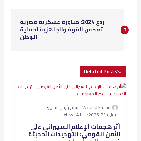
ت
ردع 2024: مناورة عسكرية مصرية
ص
تعكس القوة والجاهزية لحماية
الوطن
فّ
ح
ا
Related Posts
ل
م
Waleed Kheadr
بقلم رئيس التحرير
يونيو 23, 2026
41 views
ق
أثر هجمات الإعلام السيبراني على
ا
الأمن القومي: التهديدات الحديثة