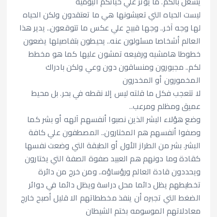
k
p
k
يشغل بالكم. ما يؤثر علي حياتكم اليوميه
ليست الحياه التي تعيشونها هي ما تعتقدون ولكن الحياه
لها وجه آخر.. وجها قبيح علي عكس ما تتوقعون.. يدير هذا
العالم أشخاصا مسئولون عنه.. يحيطون بتفاصيلها يضعون
خطوطا هامشيه ورفيعه تمشون عليها كما هو مخطط
لكم.. مجبورون ومنساقون دون وعي ولكن بادراك
المخمورون أو المخدرون
لا تتعجب فكل ما قلته ليس إلا نقطه في بحر. بل محيط
عميق ومظلم ومرعب..
وضع هؤلاء البشر الذين نصبوا أنفسهم آلهه أو بشر كما
وصفوا أنفسهم هم المختارون.. المصطفون علي كافة
البشر. بشر من الطراز الأول أو الطبقة التي وضعت نفسها
كقادة وما دونهم هم العبيد صفوة الصفة التي يختارون
ويحددون قادة العالم ورؤساؤه.. ومن خرج من دائرة
تخطيطهم يظل دائما محل دراسة ويظل دائما في دوائر
الضغط التي تجبره أن ينفذ مخططاتهم الا قليل أصبح خارج
معادلاتهم الموسومه بختم الشيطان