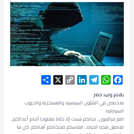
S
X
C
Li
T
W
F
h
o
n
el
h
ac
e
بقلم وليد خضر
at
e
ke
p
ar
متخصص في الشئون السياسيه والعسكرية والحروب
e
y
dI
gr
s
b
السيبرانيه
Li
n
a
A
o
انتم مراقبون.. حياتكم ليست إلا كتابا مفتوحا أمام أعدائكم..
n
m
p
o
تفاصيل هذه الحياه.. انفاسكم ضحكاتكم آهاتكم. كل ما