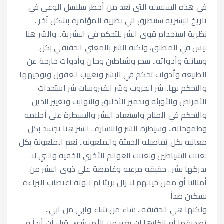
في هذه السلسله التي تعد من أخطر سلاسل الوعي في
تاريخ البشريه سنتطرق الي نظرية المؤامرة بشكل آخر .
نظرية استخدام قوي الشر للتحكم في البشرية.. والشر هنا
ليس في المطلق، ولكنه الشر بالمعني الحقيقي بكل
وسائلة وأدواته.. سحر وشياطين وجان وأدوات خارجة عن
الطبيعه وأدوات تحكم في البشر وتغييب العقول وتوجيهها
والتحكم بها.. شر الحروب وشر الفيروسات شر استحداث
الأمراض والأوبئة وتدمير الأخلاق والثوابت وتغيير الدين
والتحكم في المناخ واستعباد البشر والسيطرة علي أحلامه
وطموحاته.. وسيطرة الشر وانتشاره.. الشر هنا تجسد بكل
معانيه بكل تفاصيله الخبيثة والملعونه.. نعم الملعونة بكل
لعنات الشياطين ولعنات العوالم الأخري الخفيه والتي لا
يدركها بشر.. حقيقه مرعبه وغامضة علي ذوي البشر من
أمثالنا أو ممن خيالهم لا زال بريئا لم تلوثة اغتصاب البراءة
بسكين صدأ
ولكنها هي الحقيقه.. شاء من شاء وابي من ابي..
تصديقها أو إنكارها لن يغير من الأمر شئ.. قبل أن أبدأ في