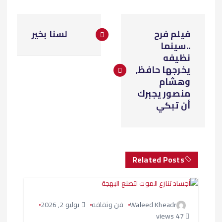
ت
فيلم فرح
لسنا بخير
ص
..سينما
نظيفه
فّ
يخرجها حافظ,
وهشام
ح
منصور يجبرك
أن تبكي
ا
ل
Related Posts
م
ق
Waleed Kheadr
فن وثقافه
يوليو 2, 2026
ا
47 views