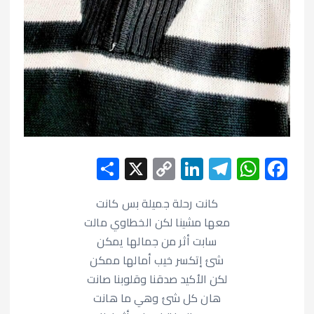
S
X
C
Li
T
W
F
h
o
n
el
h
ac
e
at
e
ke
p
كانت رحلة جميلة بس كانت
ar
معها مشينا لكن الخطاوي مالت
e
y
dI
gr
s
b
سابت أثر من جمالها يمكن
Li
n
a
A
o
شئ إتكسر خيب أمالها ممكن
n
m
p
o
لكن الأكيد صدقنا وقلوبنا صانت
k
p
k
هان كل شئ وهي ما هانت