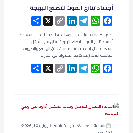
ل
أجساد تنازع الموت لتصنع البهجة
S
X
C
Li
T
W
F
ا
h
o
n
el
h
ac
e
at
e
ke
p
ar
بقلم الكاتبه/ سبيله عبد الوهاب #الوجه_الآخر_للسعادة
ت
أجساد تنازع الموت لتصنع البهجة يقال في الأمثال
e
y
dI
gr
s
b
الشعبية “كل إناء بما فيه ينضح”، لكن الواقع والظروف
Li
n
a
A
o
القاسية أثبتت زيف هذه المقولة في كثير…
S
X
n
C
Li
m
T
W
p
o
F
h
o
k
n
el
p
h
ac
k
ar
p
ke
e
at
e
e
y
dI
gr
s
b
Li
n
a
A
o
n
m
p
o
k
p
k
Waleed Kheadr
فن وثقافه
يونيو 10, 2026
54 views