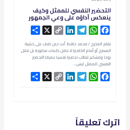
التحضير النفسي للممثل وكيف
ينعكس أداؤه على وعي الجمهور
S
X
C
Li
T
W
F
h
o
n
el
h
ac
e
at
e
ke
p
بقلم المخرج / محمد حافظ أنت حين تقف على خشبة
ar
المسرح أو أمام الكاميرا لا تنقل كلمات مكتوبة بل تنقل
e
y
dI
gr
s
b
روحا ومشاعر تتطلب تحضيرا نفسيا عميقا التحضير
Li
n
a
A
o
النفسي للممثل ليس…
S
X
n
C
Li
m
T
W
p
o
F
h
o
k
n
el
p
h
ac
k
ar
p
ke
e
at
e
e
y
dI
gr
s
b
Li
n
a
A
o
اترك تعليقاً
n
m
p
o