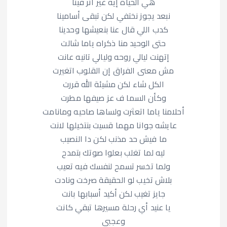
هي الحياة إيه غير أثر فينا
نبعد يجوز نختفي لكن تبقى أسامينا
كدب اللي قال عنا بنعيشها وحدينا
حتى الوحيد منا ذكراه ياما شالت
إتهنت ليالي روحه وليالي تانيه عانت
مش معنى الفراق إن القلوب اتغيرت
الكل شاء لكن مشيئة الله قررت
وكأن السما ف عز صيفها مطرت
أحلامنا ياما اتعثرت ولساها صاحيه ومانامت
عايشه جوانا مهما قسيت بنتخيلها لانت
ما فيش حد مذنب لكن دا النصيب
ليه لما تغلب بعلوا صوتك بتمدح
ولما تخسر تسمح لنفسك فيه تعيب
بلاش تخيب لو الحقيقة صرخت ونادت
جايز تغيب لكن أكيد أسبابها بانت
يا عنيد أي رحلة مسيرها تبقي كانت
وعجبي