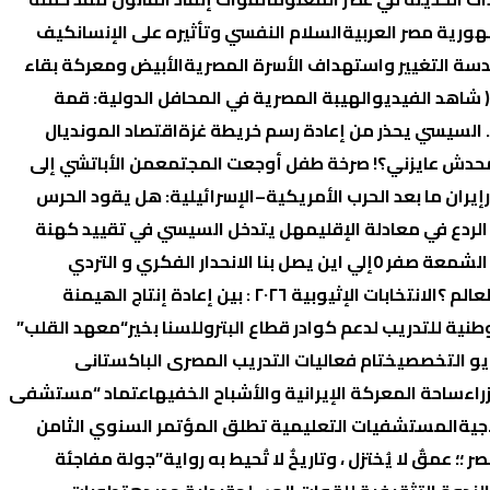
هورية مصر العربية
السلام النفسي وتأثيره على الإنسان
كيف
ندسة التغيير واستهداف الأسرة المصرية
الأبيض ومعركة بقاء
 شاهد الفيديو
الهيبة المصرية في المحافل الدولية: قمة
.. السيسي يحذر من إعادة رسم خريطة غزة
اقتصاد المونديال
 و محدش عايزني؟! صرخة طفل أوجعت المجتمع
من الأباتشي إلى
إيران ما بعد الحرب الأمريكية–الإسرائيلية: هل يقود الحرس
لردع في معادلة الإقليم
هل يتدخل السيسي في تقييد كهنة
 الشمعة صفر 0
إلي اين يصل بنا الانحدار الفكري و التردي
عالم ؟
الانتخابات الإثیوبیة ٢٠٢٦ : بین إعادة إنتاج الھیمنة
وطنية للتدريب لدعم كوادر قطاع البترول
لسنا بخير
“معهد القلب”
ختام فعاليات التدريب المصرى الباكستانى
راء
ساحة المعركة الإيرانية والأشباح الخفيه
اعتماد “مستشفى
جية
المستشفيات التعليمية تطلق المؤتمر السنوي الثامن
ر ؛؛ عمقٌ لا يُختزل ، وتاريخٌ لا تُحيط به رواية”
جولة مفاجئة