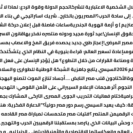
ال الشخصية الاعتبارية للشركات
حجم الدولة وقوة الردع: لماذا لا
 إلى ساحة الحرب؟
المصريون بالخارج.. شريك استراتيجي في بناء ال
زيم ) و أزمة الهوية الجندرية
قوق الإنسان!
عيد ثورة مجيد ودوله منتصره نفخر بها
قانون الاسر
مصير المرضى!
إعجاز طبي جديد يحصده فريق المخ والاعصاب بمستشفي ١٥ مايو وي
قومى
إعادة تسعير العالم: قراءة بنيوية في النظام الذي يتشكّل
حكم
وصناعة القرارات من خلال التطوع؟
هل يُؤجَر الإنسان على فعل ال
20
السيسي يتابع جاهزية الشبكة الوطنية للطوارئ والسلام
الأكتاجون قلب مصر النابض ….
أجساد تنازع الموت لتصنع البهجة
النجوم.
أثر هجمات الإعلام السيبراني على الأمن القومي: التهديد
رامية
ختام فعاليات التدريب الجوى المصرى التركى المشترك بجم
قة: كيف يعيد السيسي رسم دور مصر دولياً؟”
الدعارة الفكرية: ه
 الرقمي
من المنتصر ؟
فتيات مصر متحمسات لمباراة مصر القادمه (
 وحش البيانات الذي يترصد بمستقبلنا الرقمي
بين الحرب والتهجير
العالم وانعكاساتها الاقتصادية والأمنية
(جبتوني الدنيا ليه..