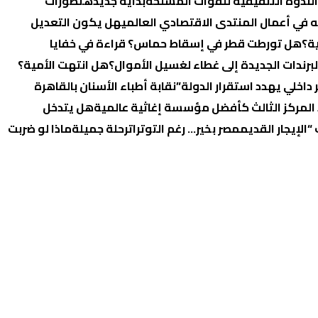
الندوة التثقيفية للقوات المسلحة
بداية جديده
تطورات
 في أعمال المنتدى الاقتصادي العالمي
هل يكون التعديل
ة؟
هل تورطت قطر في إسقاط حماس؟ قراءة في خفايا
رندات الجديدة إلى غطاء لغسيل الأموال؟
هل انتهت الأمية؟
اخلي يهدد استقرار الدولة”
نقابة أطباء الأسنان بالقاهرة
 المركز الثالث كأفضل مؤسسة إغاثية عالمية
هل يتدخل
الإيجار القديم
مصر بخير… رغم التوترات
رحلة جميلة
ماذا لو ضربت