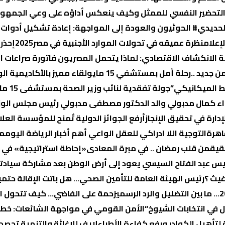
لتحضير النفسي للممثل وكيف ينعكس أداؤه على وعي الجمهور
لحديدي
# الحوثيون والعودة إلى المواجهة: إعادة تشكيل أدوات ا
إعلام
نظرة عميقه في تحولات الموارد الأجنبية في مصر2025
إحذر
ة الانكشاف الاقتصادي: لماذا یتحمل المصریون فاتورة صراعات ال
 جديد ..رحلة أمل بمستشفي 15 مايو
لقاء مميز بالأكاديمية ال
ط الميكانيكي”
جولة تفقدية لنائب وزير الصحة بمستشفى 15 مايو التخصصي
لواء كمال مدبولي والد الدكتور مصطفى مدبولي رئيس مجلس الوز
أرفع الجوائز الدولية تٌمنح للمؤسسة العلا
اهرة
التوجية اللا ادراكي للعقل الواعي
أهم أخبار الرياضة اليوم
مص
قيق
من قلب رمضان .. في مبرة المعادى
«إحاطة استراتيجية» في 
يس عبد الفتاح السيسي يعود إلى أرض الوطن بعد مشاركة سيادته
غيث ؟
رئيس الهيئة العامة للتأمين الصحي… هل باتت الإقالة حتمي
زحمة على الفاضي… كيف تتحول الب
في انتخابات الشيوخ
“الأمن القومي في مواجهة الشائعات: خطر د
تأهيل الكوادر ورفع كفاءة الأطباء
لايف للإغاثة والتنمية تحصد