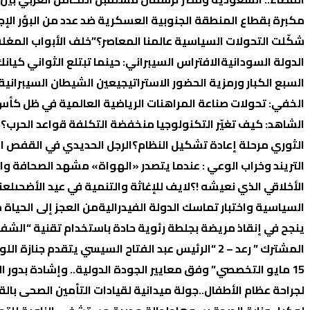
مكبرة بقطاع المنطقة الجنوبية العسكرية ضد عدد من البؤر الإج
شكّلت التحولات السياسية عالمنا المعاصر؟
​”خلف الأبواب المغل
الدولة السودانية
الافتراس السيبراني: حينما تبتلع الثواني كيانك
السبع الكبار ورمزية الحضور الاستراتيجي
عين الشيطان السيبرانية:
الخفي: تحولات صناعة المراهنات الرياضية العالمية في ظل كأس 
الشاهد: كيف تغيّر التكنولوجيا منخفضة التكلفة قواعد الحرب؟
ا
الثوري مرحلة إعادة تشكيل النظام؟
الرجل الحديدي في القفص ا
التريند وخراب الوعي : عندما يتصدر «الهواة» مشهد الصحافة وال
الأخلاقي الذي نعيشه !؟
لايف للإغاثة والتنمية في عيد الأضحى
لعن
السیاسیة واختبار تماسك الدولة الفیدرالیة
من العجز إلى الحياة من
ينجح في إنقاذ مريضة بجلطة رئوية حادة باستخدام تقنية “الشف
المشترك ” رعد – 2 “
الرئيس عبد الفتاح السيسي يتقدم جنازة ال
15 مايو التخصصي” وفق معايير الجودة الدولية.. وإشادة بدور الإدارة في تحقيق الإنجاز
لجراحة عظام الأطفال..
جولة ميدانية لقيادات التأمين الصحى بالق