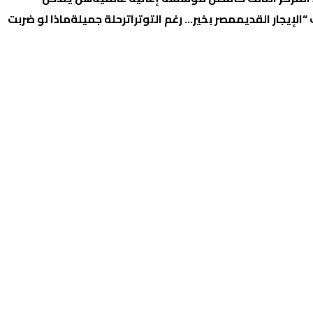
الإيجار القديم
مصر بخير… رغم التوترات
رحلة جميلة
ماذا لو ضربت