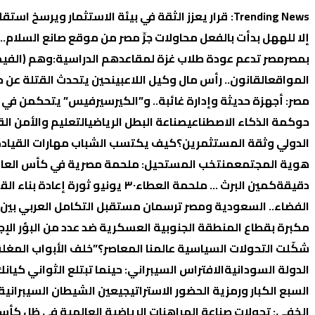
التجاوز
Trending News:
قرار يعزز الثقة في بيئة الاستثمار ويرسخ استقل
إلى
إلا لله
هل بدأت بالفعل محاولات جرِّ مصر من موقع صانع السلام…
المحتوى
بمصر
مصر تدعم عودة طلاب غزة لمقاعدهم الدراسية:
وهم (الفيمن
المواقع
القانون.. رأس مال وكيل اللاعبين
حين يتحدث القتلة عن ح
مصر: أجهزة حديثة وإدارة غائبة.. و”الكيرسيرفيس” يتحكمن في 
حوكمة الذكاء الاصطناعي
صناعة البطل الرياضي
التعليم والأمن ال
الدولي وثقة المستثمرين؟
كيف يكتسب الشباب مهارات القيادة 
هوية المجتمع
منتخب المستحيل: ملحمة مصرية في كأس العالم 26
دقيقة
كمين البرث … ملحمة العطاء
٣٠ يونيو ثورة إعادة بناء القوة
الفضاء.. السعودية ومصر ترسمان مستقبل التكامل العربي بين 
مكبرة بقطاع المنطقة الجنوبية العسكرية ضد عدد من البؤر الإج
شكّلت التحولات السياسية عالمنا المعاصر؟
​”خلف الأبواب المغل
الدولة السودانية
الافتراس السيبراني: حينما تبتلع الثواني كيانك
السبع الكبار ورمزية الحضور الاستراتيجي
عين الشيطان السيبرانية:
الخفي: تحولات صناعة المراهنات الرياضية العالمية في ظل كأس 