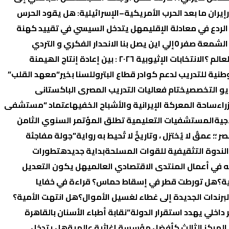
إيران ما بعد الحرب الأمريكية–الإسرائيلية: هل يقود الحرس
لردع في معادلة الإقليم
هل يتدخل السيسي في تقييد كهنة
 الشمعة صفر 0
إلي اين يصل بنا الانحدار الفكري و التردي
عالم ؟
الانتخابات الإثیوبیة ٢٠٢٦ : بین إعادة إنتاج الھیمنة
وطنية للتدريب لدعم كوادر قطاع البترول
لسنا بخير
“معهد القلب”
ختام فعاليات التدريب المصرى الباكستانى
راء
ساحة المعركة الإيرانية والأشباح الخفيه
اعتماد “مستشفى
جية
المستشفيات التعليمية تطلق المؤتمر السنوي الثامن
ر ؛؛ عمقٌ لا يُختزل ، وتاريخٌ لا تُحيط به رواية”
جولة مفاجئة
الندوة التثقيفية للقوات المسلحة
بداية جديده
تطورات
 في أعمال المنتدى الاقتصادي العالمي
هل يكون التعديل
ة؟
هل تورطت قطر في إسقاط حماس؟ قراءة في خفايا
رندات الجديدة إلى غطاء لغسيل الأموال؟
هل انتهت الأمية؟
اخلي يهدد استقرار الدولة”
نقابة أطباء الأسنان بالقاهرة
 المركز الثالث كأفضل مؤسسة إغاثية عالمية
هل يتدخل