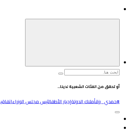
البحث
عن:
أو تحقق من الفئات الشعبية لدينا...
#حمدي_رزق
أملاك الدولة
إجبار الأطفال
ئيس مجلس الوزراء
اتفاقية