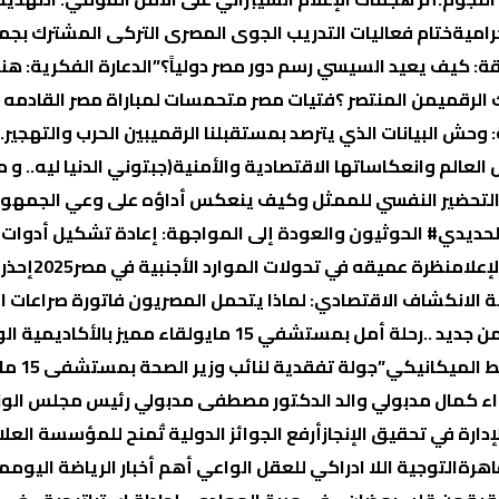
رامية
ختام فعاليات التدريب الجوى المصرى التركى المشترك بجم
قة: كيف يعيد السيسي رسم دور مصر دولياً؟”
الدعارة الفكرية: ه
 الرقمي
من المنتصر ؟
فتيات مصر متحمسات لمباراة مصر القادمه (
 وحش البيانات الذي يترصد بمستقبلنا الرقمي
بين الحرب والتهجير
العالم وانعكاساتها الاقتصادية والأمنية
(جبتوني الدنيا ليه..
لتحضير النفسي للممثل وكيف ينعكس أداؤه على وعي الجمهور
لحديدي
# الحوثيون والعودة إلى المواجهة: إعادة تشكيل أدوات ا
إعلام
نظرة عميقه في تحولات الموارد الأجنبية في مصر2025
إحذر
ة الانكشاف الاقتصادي: لماذا یتحمل المصریون فاتورة صراعات ال
 جديد ..رحلة أمل بمستشفي 15 مايو
لقاء مميز بالأكاديمية ال
ط الميكانيكي”
جولة تفقدية لنائب وزير الصحة بمستشفى 15 مايو التخصصي
لواء كمال مدبولي والد الدكتور مصطفى مدبولي رئيس مجلس الوز
أرفع الجوائز الدولية تٌمنح للمؤسسة العلا
اهرة
التوجية اللا ادراكي للعقل الواعي
أهم أخبار الرياضة اليوم
مص