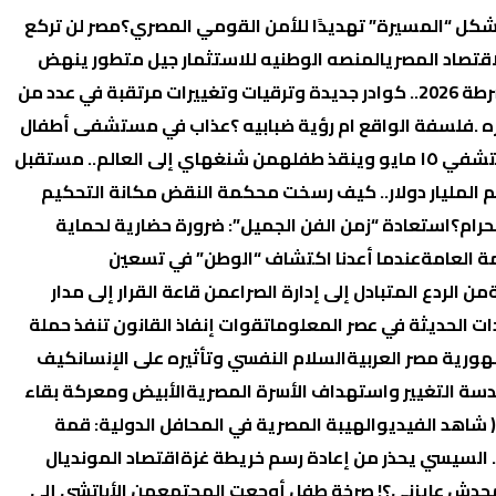
 تُشكل “المسيرة” تهديدًا للأمن القومي المصري؟
‏مصر لن تركع
اقتصاد المصري
المنصه الوطنيه للاستثمار جيل متطور ينهض
ساعات فاصلة قبل إعلان حركة الشرطة 2026.. كوادر جديدة وترقيات وتغييرات مرتقبة في عدد من
ه .فلسفة الواقع ام رؤية ضبابيه ؟
عذاب في مستشفى أطفال
نقذ طفله
من شنغهاي إلى العالم.. مستقبل
 المليار دولار.. كيف رسخت محكمة النقض مكانة التحكيم
حرام؟
استعادة “زمن الفن الجميل”: ضرورة حضارية لحماية
ة العامة
عندما أعدنا اكتشاف “الوطن” في تسعين
من الردع المتبادل إلى إدارة الصراع
من قاعة القرار إلى مدار
ات الحديثة في عصر المعلومات
قوات إنفاذ القانون تنفذ حملة
هورية مصر العربية
السلام النفسي وتأثيره على الإنسان
كيف
ندسة التغيير واستهداف الأسرة المصرية
الأبيض ومعركة بقاء
 شاهد الفيديو
الهيبة المصرية في المحافل الدولية: قمة
.. السيسي يحذر من إعادة رسم خريطة غزة
اقتصاد المونديال
 و محدش عايزني؟! صرخة طفل أوجعت المجتمع
من الأباتشي إلى