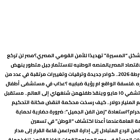
 تُشكل “المسيرة” تهديدًا للأمن القومي المصري؟
‏مصر لن تركع
اقتصاد المصري
المنصه الوطنيه للاستثمار جيل متطور ينهض
ساعات فاصلة قبل إعلان حركة الشرطة 2026.. كوادر جديدة وترقيات وتغييرات مرتقبة في عدد من
ه .فلسفة الواقع ام رؤية ضبابيه ؟
عذاب في مستشفى أطفال
نقذ طفله
من شنغهاي إلى العالم.. مستقبل
 المليار دولار.. كيف رسخت محكمة النقض مكانة التحكيم
حرام؟
استعادة “زمن الفن الجميل”: ضرورة حضارية لحماية
ة العامة
عندما أعدنا اكتشاف “الوطن” في تسعين
من الردع المتبادل إلى إدارة الصراع
من قاعة القرار إلى مدار
ات الحديثة في عصر المعلومات
قوات إنفاذ القانون تنفذ حملة