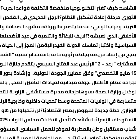
الشاهد: كيف تغيّر التكنولوجيا منخفضة التكلفة قواعد الحرب؟
ا
الثوري مرحلة إعادة تشكيل النظام؟
الرجل الحديدي في القفص ا
التريند وخراب الوعي : عندما يتصدر «الهواة» مشهد الصحافة وال
الأخلاقي الذي نعيشه !؟
لايف للإغاثة والتنمية في عيد الأضحى
لعن
السیاسیة واختبار تماسك الدولة الفیدرالیة
من العجز إلى الحياة من
ينجح في إنقاذ مريضة بجلطة رئوية حادة باستخدام تقنية “الشف
المشترك ” رعد – 2 “
الرئيس عبد الفتاح السيسي يتقدم جنازة ال
15 مايو التخصصي” وفق معايير الجودة الدولية.. وإشادة بدور الإدارة في تحقيق الإنجاز
لجراحة عظام الأطفال..
جولة ميدانية لقيادات التأمين الصحى بالق
لوكيل وزارة الصحة بسوهاج
إحالة مديرة مستشفى الزاوية للتح
متسارعة في الولايات المتحدة وسط تحديات داخلية وخارجية
الرئ
الوزاري خطة جديدة للنهوض بمصر اقتصاديًا؟
لن تتخيلوا من هو 
الاستهداف الإسرائيلي
شائعات تأجيل انتخابات مجلس النواب 2025… ما بين التضليل والرد الرسمي
شباب مستقبل وطن بالمطرية نموذج للعمل السياسي المسؤول 
توقع بروتوكول تعاون استراتيجي مع الجامعة المصرية الصينية ل