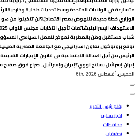
لوكيل وزارة الصحة بسوهاج
إحالة مديرة مستشفى الزاوية للتح
متسارعة في الولايات المتحدة وسط تحديات داخلية وخارجية
الرئ
الوزاري خطة جديدة للنهوض بمصر اقتصاديًا؟
لن تتخيلوا من هو 
الاستهداف الإسرائيلي
شائعات تأجيل انتخابات مجلس النواب 2025… ما بين التضليل والرد الرسمي
شباب مستقبل وطن بالمطرية نموذج للعمل السياسي المسؤول 
توقع بروتوكول تعاون استراتيجي مع الجامعة المصرية الصينية ل
الرئيس من أجل العدالة الاجتماعية في قانون الإيجارات القديمة؟
إيران إسرائيل بسلاح نووي؟
إيران وإسرائيل.. صراع فوق صفيح س
الخميس. أغسطس 6th, 2026
بقلم رئيس التحرير
اخبار محليه
محافظات
تحقيقات