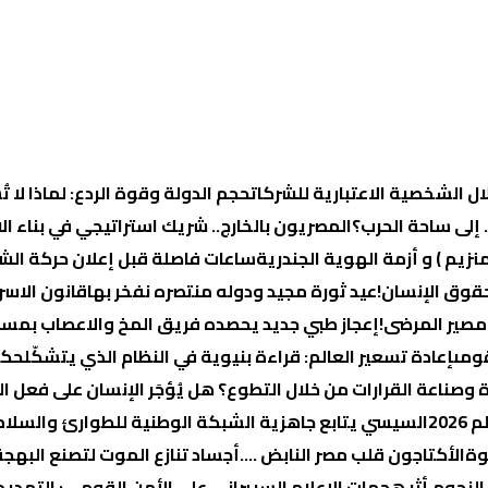
ال الشخصية الاعتبارية للشركات
حجم الدولة وقوة الردع: لماذا لا
 إلى ساحة الحرب؟
المصريون بالخارج.. شريك استراتيجي في بناء ال
زيم ) و أزمة الهوية الجندرية
قوق الإنسان!
عيد ثورة مجيد ودوله منتصره نفخر بها
قانون الاسر
مصير المرضى!
إعجاز طبي جديد يحصده فريق المخ والاعصاب بمستشفي ١٥ مايو وي
قومى
إعادة تسعير العالم: قراءة بنيوية في النظام الذي يتشكّل
حكم
وصناعة القرارات من خلال التطوع؟
هل يُؤجَر الإنسان على فعل ال
20
السيسي يتابع جاهزية الشبكة الوطنية للطوارئ والسلام
الأكتاجون قلب مصر النابض ….
أجساد تنازع الموت لتصنع البهجة
النجوم.
أثر هجمات الإعلام السيبراني على الأمن القومي: التهديد