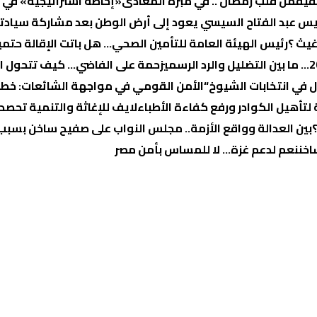
قيق
من قلب رمضان .. في مبرة المعادى
«إحاطة استراتيجية» في 
يس عبد الفتاح السيسي يعود إلى أرض الوطن بعد مشاركة سيادته
غيث ؟
رئيس الهيئة العامة للتأمين الصحي… هل باتت الإقالة حتمي
زحمة على الفاضي… كيف تتحول الب
في انتخابات الشيوخ
“الأمن القومي في مواجهة الشائعات: خطر د
تأهيل الكوادر ورفع كفاءة الأطباء
لايف للإغاثة والتنمية تحصد
بين العدالة وواقع الأزمة.. مجلس النواب على صفيح ساخن بسبب “
اخن
نعم لدعم غزة… لا للمساس بأمن مصر