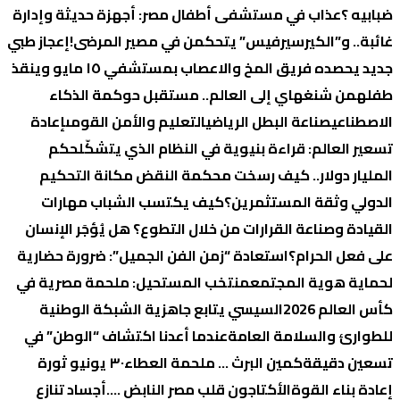
ضبابيه ؟
عذاب في مستشفى أطفال مصر: أجهزة حديثة وإدارة
غائبة.. و”الكيرسيرفيس” يتحكمن في مصير المرضى!
إعجاز طبي
جديد يحصده فريق المخ والاعصاب بمستشفي ١٥ مايو وينقذ
طفله
من شنغهاي إلى العالم.. مستقبل حوكمة الذكاء
الاصطناعي
صناعة البطل الرياضي
التعليم والأمن القومى
إعادة
تسعير العالم: قراءة بنيوية في النظام الذي يتشكّل
حكم
المليار دولار.. كيف رسخت محكمة النقض مكانة التحكيم
الدولي وثقة المستثمرين؟
كيف يكتسب الشباب مهارات
القيادة وصناعة القرارات من خلال التطوع؟
هل يُؤجَر الإنسان
على فعل الحرام؟
استعادة “زمن الفن الجميل”: ضرورة حضارية
لحماية هوية المجتمع
منتخب المستحيل: ملحمة مصرية في
كأس العالم 2026
السيسي يتابع جاهزية الشبكة الوطنية
للطوارئ والسلامة العامة
عندما أعدنا اكتشاف “الوطن” في
تسعين دقيقة
كمين البرث … ملحمة العطاء
٣٠ يونيو ثورة
إعادة بناء القوة
الأكتاجون قلب مصر النابض ….
أجساد تنازع