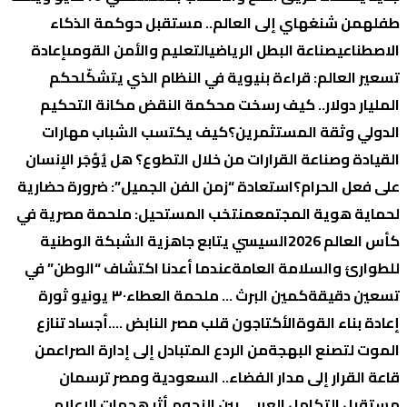
طفله
من شنغهاي إلى العالم.. مستقبل حوكمة الذكاء
الاصطناعي
صناعة البطل الرياضي
التعليم والأمن القومى
إعادة
تسعير العالم: قراءة بنيوية في النظام الذي يتشكّل
حكم
المليار دولار.. كيف رسخت محكمة النقض مكانة التحكيم
الدولي وثقة المستثمرين؟
كيف يكتسب الشباب مهارات
القيادة وصناعة القرارات من خلال التطوع؟
هل يُؤجَر الإنسان
على فعل الحرام؟
استعادة “زمن الفن الجميل”: ضرورة حضارية
لحماية هوية المجتمع
منتخب المستحيل: ملحمة مصرية في
كأس العالم 2026
السيسي يتابع جاهزية الشبكة الوطنية
للطوارئ والسلامة العامة
عندما أعدنا اكتشاف “الوطن” في
تسعين دقيقة
كمين البرث … ملحمة العطاء
٣٠ يونيو ثورة
إعادة بناء القوة
الأكتاجون قلب مصر النابض ….
أجساد تنازع
الموت لتصنع البهجة
من الردع المتبادل إلى إدارة الصراع
من
قاعة القرار إلى مدار الفضاء.. السعودية ومصر ترسمان
مستقبل التكامل العربي بين النجوم.
أثر هجمات الإعلام