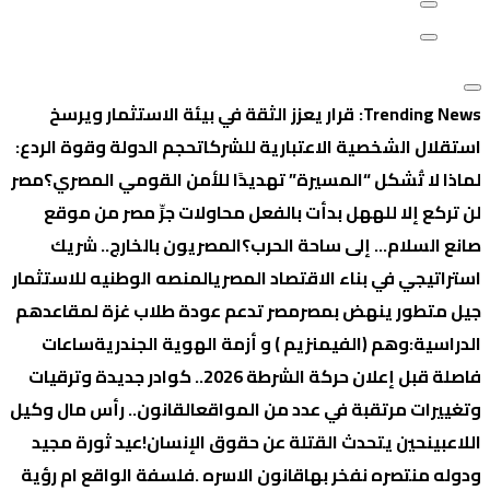
Trending News:
قرار يعزز الثقة في بيئة الاستثمار ويرسخ
استقلال الشخصية الاعتبارية للشركات
حجم الدولة وقوة الردع:
لماذا لا تُشكل “المسيرة” تهديدًا للأمن القومي المصري؟
‏مصر
لن تركع إلا لله
هل بدأت بالفعل محاولات جرِّ مصر من موقع
صانع السلام… إلى ساحة الحرب؟
المصريون بالخارج.. شريك
استراتيجي في بناء الاقتصاد المصري
المنصه الوطنيه للاستثمار
جيل متطور ينهض بمصر
مصر تدعم عودة طلاب غزة لمقاعدهم
الدراسية:
وهم (الفيمنزيم ) و أزمة الهوية الجندرية
ساعات
فاصلة قبل إعلان حركة الشرطة 2026.. كوادر جديدة وترقيات
وتغييرات مرتقبة في عدد من المواقع
القانون.. رأس مال وكيل
اللاعبين
حين يتحدث القتلة عن حقوق الإنسان!
عيد ثورة مجيد
ودوله منتصره نفخر بها
قانون الاسره .فلسفة الواقع ام رؤية