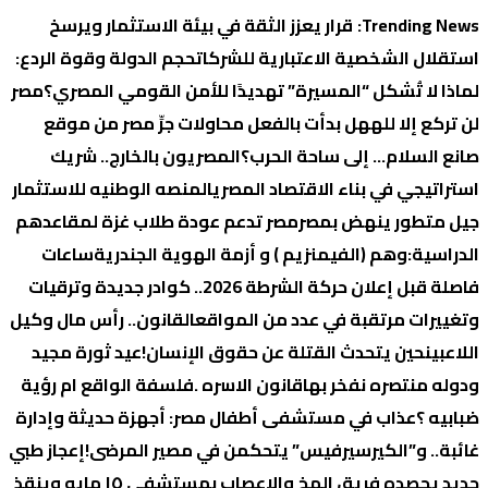
التجاوز
Trending News:
قرار يعزز الثقة في بيئة الاستثمار ويرسخ
إلى
استقلال الشخصية الاعتبارية للشركات
حجم الدولة وقوة الردع:
المحتوى
لماذا لا تُشكل “المسيرة” تهديدًا للأمن القومي المصري؟
‏مصر
لن تركع إلا لله
هل بدأت بالفعل محاولات جرِّ مصر من موقع
صانع السلام… إلى ساحة الحرب؟
المصريون بالخارج.. شريك
استراتيجي في بناء الاقتصاد المصري
المنصه الوطنيه للاستثمار
جيل متطور ينهض بمصر
مصر تدعم عودة طلاب غزة لمقاعدهم
الدراسية:
وهم (الفيمنزيم ) و أزمة الهوية الجندرية
ساعات
فاصلة قبل إعلان حركة الشرطة 2026.. كوادر جديدة وترقيات
وتغييرات مرتقبة في عدد من المواقع
القانون.. رأس مال وكيل
اللاعبين
حين يتحدث القتلة عن حقوق الإنسان!
عيد ثورة مجيد
ودوله منتصره نفخر بها
قانون الاسره .فلسفة الواقع ام رؤية
ضبابيه ؟
عذاب في مستشفى أطفال مصر: أجهزة حديثة وإدارة
غائبة.. و”الكيرسيرفيس” يتحكمن في مصير المرضى!
إعجاز طبي
جديد يحصده فريق المخ والاعصاب بمستشفي ١٥ مايو وينقذ