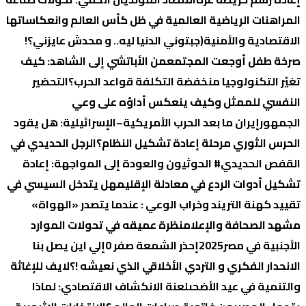
المراهنات الرياضية العالمية في ظل كأس العالم وانعكاساتها
الاقتصادية والأمنية
(جبتوني الدنيا ليه.. و محدش عايزني؟!
صرخة طفل أوجعت المجتمع
من الأباتشي إلى الشاهد: كيف
تغيّر التكنولوجيا منخفضة التكلفة قواعد الحرب؟
التحضير
النفسي للممثل وكيف ينعكس أداؤه على وعي
الجمهور
إيران ما بعد الحرب الأمريكية–الإسرائيلية: هل يقود
الحرس الثوري مرحلة إعادة تشكيل النظام؟
الرجل الحديدي في
القفص الحديدي
# الحوثيون والعودة إلى المواجهة: إعادة
تشكيل أدوات الردع في معادلة الإقليم
هل يتدخل السيسي في
تقييد كهنة التريند وخراب الوعي : عندما يتصدر «الهواة»
مشهد الصحافة والإعلام
نظرة عميقه في تحولات الموارد
الأجنبية في مصر2025
إحذر الشمعة صفر 0
إلي اين يصل بنا
الانحدار الفكري و التردي الأخلاقي الذي نعيشه !؟
لايف للإغاثة
والتنمية في عيد الأضحى
لعنة الانكشاف الاقتصادي: لماذا