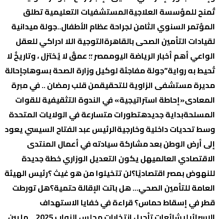
تٌمنح للمؤسسة العلاجية
المستشفيات التعليمية تطلق
المؤتمر السنوي الثامن لجراحة عظام الأطفال..
جولة ميدانية
لقيادات التأمين الصحى بالقاهرة
التوجية اللا ادراكي للعقل
الواعي
أهم أخبار الرياضة اليوم
مصر ؛؛ عمقٌ لا يُختزل ، وتاريخٌ لا
تُحيط به رواية”
جولة مفاجئة لوكيل وزارة الصحة بسوهاج
إحالة
مديرة مستشفى الزاوية للتحقيق
من قلب رمضان .. في مبرة
المعادى
«إحاطة استراتيجية» في الندوة التثقيفية للقوات
المسلحة
بداية جديده
تطورات متسارعة في الولايات المتحدة
وسط تحديات داخلية وخارجية
الرئيس عبد الفتاح السيسي يعود
إلى أرض الوطن بعد مشاركة سيادته في أعمال المنتدى
الاقتصادي العالمي
هل يكون التعديل الوزاري خطة جديدة
للنهوض بمصر اقتصاديًا؟
لن تتخيلوا من هو غيث ؟
رئيس الهيئة
العامة للتأمين الصحي… هل باتت الإقالة حتمية؟
هل تورطت
قطر في إسقاط حماس؟ قراءة في خفايا الاستهداف
الإسرائيلي
شائعات تأجيل انتخابات مجلس النواب 2025… ما بين