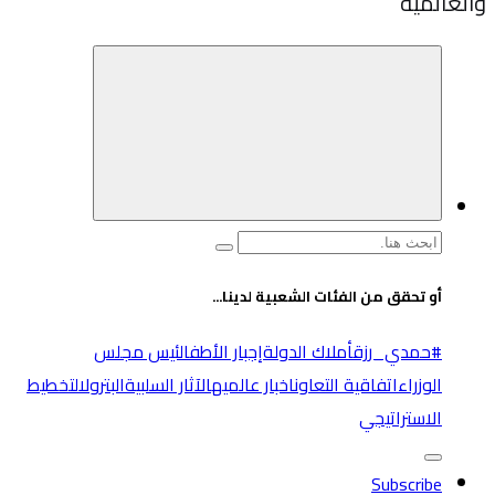
والعالميه
البحث
عن:
أو تحقق من الفئات الشعبية لدينا...
#حمدي_رزق
أملاك الدولة
إجبار الأطفال
ئيس مجلس
الوزراء
اتفاقية التعاون
اخبار عالميه
الآثار السلبية
البترول
التخطيط
الاستراتيجي
Subscribe