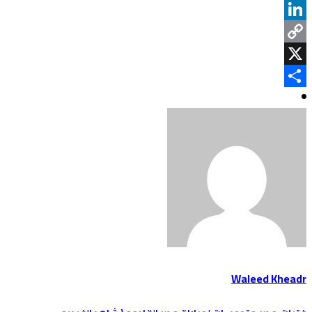
Telegram
LinkedIn
Copy
Link
X
Share
Waleed Kheadr