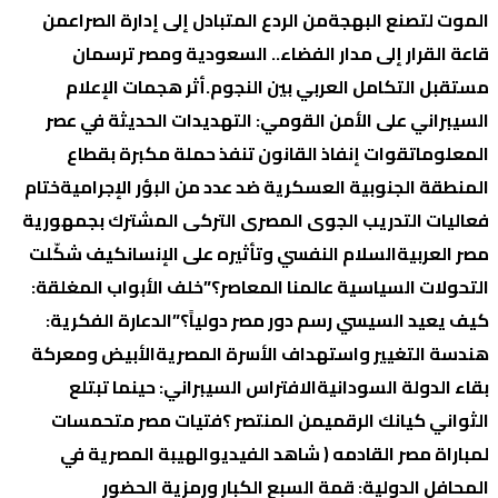
الموت لتصنع البهجة
من الردع المتبادل إلى إدارة الصراع
من
قاعة القرار إلى مدار الفضاء.. السعودية ومصر ترسمان
مستقبل التكامل العربي بين النجوم.
أثر هجمات الإعلام
السيبراني على الأمن القومي: التهديدات الحديثة في عصر
المعلومات
قوات إنفاذ القانون تنفذ حملة مكبرة بقطاع
المنطقة الجنوبية العسكرية ضد عدد من البؤر الإجرامية
ختام
فعاليات التدريب الجوى المصرى التركى المشترك بجمهورية
مصر العربية
السلام النفسي وتأثيره على الإنسان
كيف شكّلت
التحولات السياسية عالمنا المعاصر؟
​”خلف الأبواب المغلقة:
كيف يعيد السيسي رسم دور مصر دولياً؟”
الدعارة الفكرية:
هندسة التغيير واستهداف الأسرة المصرية
الأبيض ومعركة
بقاء الدولة السودانية
الافتراس السيبراني: حينما تبتلع
الثواني كيانك الرقمي
من المنتصر ؟
فتيات مصر متحمسات
لمباراة مصر القادمه ( شاهد الفيديو
الهيبة المصرية في
المحافل الدولية: قمة السبع الكبار ورمزية الحضور