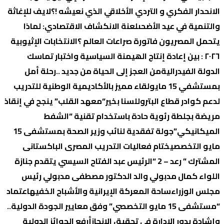
الانحدار الفكري و التردي الأخلاقي الذي نعيشه !؟
لايف للإغاثة
والتنمية في عيد الأضحى
لعنة الانكشاف الاقتصادي: لماذا
یتحمل المصریون فاتورة صراعات العالم ؟
الانتخابات الإثیوبیة
٢٠٢٦ : بین إعادة إنتاج الھیمنة السیاسیة واختبار تماسك
الدولة الفیدرالیة
من العجز إلى الحياة من جديد ..رحلة أمل
بمستشفي 15 مايو
لقاء مميز بالأكاديمية الوطنية للتدريب
لدعم كوادر قطاع البترول
لسنا بخير
“معهد القلب” ينجح في إنقاذ
مريضة بجلطة رئوية حادة باستخدام تقنية “الشفط
الميكانيكي”
جولة تفقدية لنائب وزير الصحة بمستشفى 15
مايو التخصصي
ختام فعاليات التدريب المصرى الباكستانى
المشترك ” رعد – 2 “
الرئيس عبد الفتاح السيسي يتقدم جنازة
اللواء كمال مدبولي والد الدكتور مصطفى مدبولي رئيس
مجلس الوزراء
ساحة المعركة الإيرانية والأشباح الخفيه
اعتماد
“مستشفى 15 مايو التخصصي” وفق معايير الجودة الدولية..
وإشادة بدور الإدارة في تحقيق الإنجاز
أرفع الجوائز الدولية