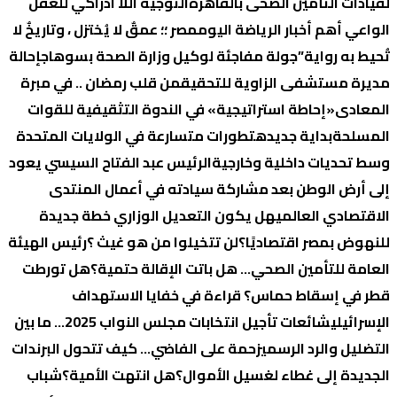
لقيادات التأمين الصحى بالقاهرة
التوجية اللا ادراكي للعقل
الواعي
أهم أخبار الرياضة اليوم
مصر ؛؛ عمقٌ لا يُختزل ، وتاريخٌ لا
تُحيط به رواية”
جولة مفاجئة لوكيل وزارة الصحة بسوهاج
إحالة
مديرة مستشفى الزاوية للتحقيق
من قلب رمضان .. في مبرة
المعادى
«إحاطة استراتيجية» في الندوة التثقيفية للقوات
المسلحة
بداية جديده
تطورات متسارعة في الولايات المتحدة
وسط تحديات داخلية وخارجية
الرئيس عبد الفتاح السيسي يعود
إلى أرض الوطن بعد مشاركة سيادته في أعمال المنتدى
الاقتصادي العالمي
هل يكون التعديل الوزاري خطة جديدة
للنهوض بمصر اقتصاديًا؟
لن تتخيلوا من هو غيث ؟
رئيس الهيئة
العامة للتأمين الصحي… هل باتت الإقالة حتمية؟
هل تورطت
قطر في إسقاط حماس؟ قراءة في خفايا الاستهداف
الإسرائيلي
شائعات تأجيل انتخابات مجلس النواب 2025… ما بين
التضليل والرد الرسمي
زحمة على الفاضي… كيف تتحول البرندات
الجديدة إلى غطاء لغسيل الأموال؟
هل انتهت الأمية؟
شباب