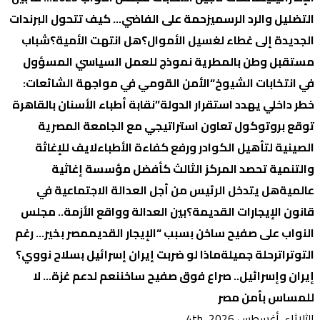
التضليل والرد الرسمي
زحمة على الفاضي… كيف تتحول البرندات
الجديدة إلى غطاء لغسيل الأموال؟
هل انتهت الأمية؟
شباب
مستقبل وطن بالمطرية نموذج للعمل السياسي المسؤول
في انتخابات الشيوخ
“الأمن القومي في مواجهة الشائعات:
خطر داخلي يهدد استقرار الدولة”
نقابة أطباء الأسنان بالقاهرة
توقع بروتوكول تعاون استراتيجي مع الجامعة المصرية
الصينية لتأهيل الكوادر ورفع كفاءة الأطباء
لايف للإغاثة
والتنمية تحصد المركز الثالث كأفضل مؤسسة إغاثية
عالمية
هل يتدخل الرئيس من أجل العدالة الاجتماعية في
قانون الإيجارات القديمة؟
بين العدالة وواقع الأزمة.. مجلس
النواب على صفيح ساخن بسبب “الإيجار القديم
مصر بخير… رغم
التوترات
رحلة جميلة
ماذا لو ضربت إيران إسرائيل بسلاح نووي؟
إيران وإسرائيل.. صراع فوق صفيح ساخن
نعم لدعم غزة… لا
للمساس بأمن مصر
الثلاثاء. أغسطس 4th, 2026