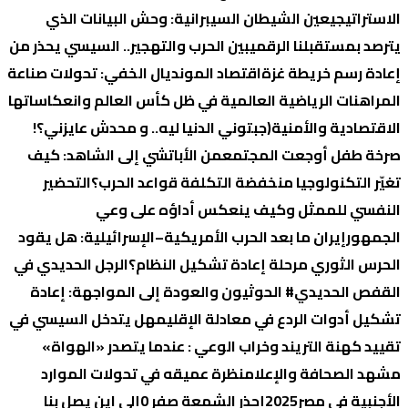
الاستراتيجي
عين الشيطان السيبرانية: وحش البيانات الذي
يترصد بمستقبلنا الرقمي
بين الحرب والتهجير.. السيسي يحذر من
إعادة رسم خريطة غزة
اقتصاد المونديال الخفي: تحولات صناعة
المراهنات الرياضية العالمية في ظل كأس العالم وانعكاساتها
الاقتصادية والأمنية
(جبتوني الدنيا ليه.. و محدش عايزني؟!
صرخة طفل أوجعت المجتمع
من الأباتشي إلى الشاهد: كيف
تغيّر التكنولوجيا منخفضة التكلفة قواعد الحرب؟
التحضير
النفسي للممثل وكيف ينعكس أداؤه على وعي
الجمهور
إيران ما بعد الحرب الأمريكية–الإسرائيلية: هل يقود
الحرس الثوري مرحلة إعادة تشكيل النظام؟
الرجل الحديدي في
القفص الحديدي
# الحوثيون والعودة إلى المواجهة: إعادة
تشكيل أدوات الردع في معادلة الإقليم
هل يتدخل السيسي في
تقييد كهنة التريند وخراب الوعي : عندما يتصدر «الهواة»
مشهد الصحافة والإعلام
نظرة عميقه في تحولات الموارد
الأجنبية في مصر2025
إحذر الشمعة صفر 0
إلي اين يصل بنا