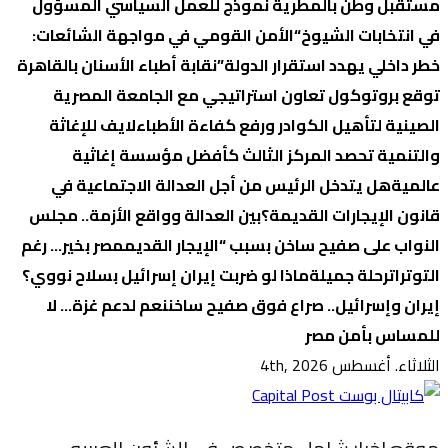
مستقبل وطن بالمطرية نموذج للعمل السياسي المسؤول
في انتخابات الشيوخ
“الأمن القومي في مواجهة الشائعات:
خطر داخلي يهدد استقرار الدولة”
نقابة أطباء الأسنان بالقاهرة
توقع بروتوكول تعاون استراتيجي مع الجامعة المصرية
الصينية لتأهيل الكوادر ورفع كفاءة الأطباء
لايف للإغاثة
والتنمية تحصد المركز الثالث كأفضل مؤسسة إغاثية
عالمية
هل يتدخل الرئيس من أجل العدالة الاجتماعية في
قانون الإيجارات القديمة؟
بين العدالة وواقع الأزمة.. مجلس
النواب على صفيح ساخن بسبب “الإيجار القديم
مصر بخير… رغم
التوترات
رحلة جميلة
ماذا لو ضربت إيران إسرائيل بسلاح نووي؟
إيران وإسرائيل.. صراع فوق صفيح ساخن
نعم لدعم غزة… لا
للمساس بأمن مصر
الثلاثاء. أغسطس 4th, 2026