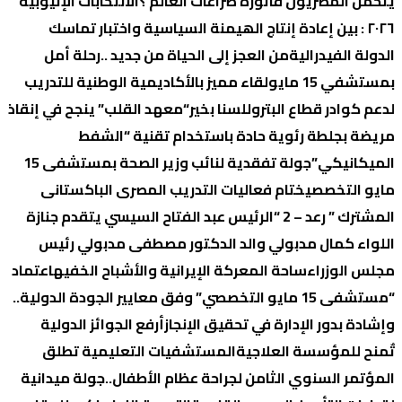
یتحمل المصریون فاتورة صراعات العالم ؟
الانتخابات الإثیوبیة
٢٠٢٦ : بین إعادة إنتاج الھیمنة السیاسیة واختبار تماسك
الدولة الفیدرالیة
من العجز إلى الحياة من جديد ..رحلة أمل
بمستشفي 15 مايو
لقاء مميز بالأكاديمية الوطنية للتدريب
لدعم كوادر قطاع البترول
لسنا بخير
“معهد القلب” ينجح في إنقاذ
مريضة بجلطة رئوية حادة باستخدام تقنية “الشفط
الميكانيكي”
جولة تفقدية لنائب وزير الصحة بمستشفى 15
مايو التخصصي
ختام فعاليات التدريب المصرى الباكستانى
المشترك ” رعد – 2 “
الرئيس عبد الفتاح السيسي يتقدم جنازة
اللواء كمال مدبولي والد الدكتور مصطفى مدبولي رئيس
مجلس الوزراء
ساحة المعركة الإيرانية والأشباح الخفيه
اعتماد
“مستشفى 15 مايو التخصصي” وفق معايير الجودة الدولية..
وإشادة بدور الإدارة في تحقيق الإنجاز
أرفع الجوائز الدولية
تٌمنح للمؤسسة العلاجية
المستشفيات التعليمية تطلق
المؤتمر السنوي الثامن لجراحة عظام الأطفال..
جولة ميدانية