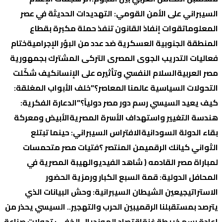
السيبراني على الأمن القومي: التهديدات الحديثة في عصر
المعلومات
قوات إنفاذ القانون تنفذ حملة مكبرة بقطاع
المنطقة الجنوبية العسكرية ضد عدد من البؤر الإجرامية
ختام
فعاليات التدريب الجوى المصرى التركى المشترك بجمهورية
مصر العربية
السلام النفسي وتأثيره على الإنسان
كيف شكّلت
التحولات السياسية عالمنا المعاصر؟
​”خلف الأبواب المغلقة:
كيف يعيد السيسي رسم دور مصر دولياً؟”
الدعارة الفكرية:
هندسة التغيير واستهداف الأسرة المصرية
الأبيض ومعركة
بقاء الدولة السودانية
الافتراس السيبراني: حينما تبتلع
الثواني كيانك الرقمي
من المنتصر ؟
فتيات مصر متحمسات
لمباراة مصر القادمه ( شاهد الفيديو
الهيبة المصرية في
المحافل الدولية: قمة السبع الكبار ورمزية الحضور
الاستراتيجي
عين الشيطان السيبرانية: وحش البيانات الذي
يترصد بمستقبلنا الرقمي
بين الحرب والتهجير.. السيسي يحذر من
إعادة رسم خريطة غزة
اقتصاد المونديال الخفي: تحولات صناعة