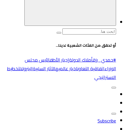
البحث
عن:
أو تحقق من الفئات الشعبية لدينا...
#حمدي_رزق
أملاك الدولة
إجبار الأطفال
ئيس مجلس
الوزراء
اتفاقية التعاون
اخبار عالميه
الآثار السلبية
البترول
التخطيط
الاستراتيجي
Subscribe