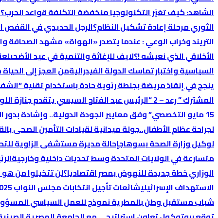
الشاهد: كيف تغيّر التكنولوجيا منخفضة التكلفة قواعد الحرب؟
ا
الثوري مرحلة إعادة تشكيل النظام؟
الرجل الحديدي في القفص ا
التريند وخراب الوعي : عندما يتصدر «الهواة» مشهد الصحافة وال
الأخلاقي الذي نعيشه !؟
لايف للإغاثة والتنمية في عيد الأضحى
لعن
السیاسیة واختبار تماسك الدولة الفیدرالیة
من العجز إلى الحياة من
ينجح في إنقاذ مريضة بجلطة رئوية حادة باستخدام تقنية “الشف
المشترك ” رعد – 2 “
الرئيس عبد الفتاح السيسي يتقدم جنازة ال
15 مايو التخصصي” وفق معايير الجودة الدولية.. وإشادة بدور الإدارة في تحقيق الإنجاز
لجراحة عظام الأطفال..
جولة ميدانية لقيادات التأمين الصحى بالق
لوكيل وزارة الصحة بسوهاج
إحالة مديرة مستشفى الزاوية للتح
متسارعة في الولايات المتحدة وسط تحديات داخلية وخارجية
الرئ
الوزاري خطة جديدة للنهوض بمصر اقتصاديًا؟
لن تتخيلوا من هو 
الاستهداف الإسرائيلي
شائعات تأجيل انتخابات مجلس النواب 2025… ما بين التضليل والرد الرسمي
شباب مستقبل وطن بالمطرية نموذج للعمل السياسي المسؤول 
توقع بروتوكول تعاون استراتيجي مع الجامعة المصرية الصينية ل