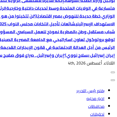
لوكيل وزارة الصحة بسوهاج
إحالة مديرة مستشفى الزاوية للتح
متسارعة في الولايات المتحدة وسط تحديات داخلية وخارجية
الرئ
الوزاري خطة جديدة للنهوض بمصر اقتصاديًا؟
لن تتخيلوا من هو 
الاستهداف الإسرائيلي
شائعات تأجيل انتخابات مجلس النواب 2025… ما بين التضليل والرد الرسمي
شباب مستقبل وطن بالمطرية نموذج للعمل السياسي المسؤول 
توقع بروتوكول تعاون استراتيجي مع الجامعة المصرية الصينية ل
الرئيس من أجل العدالة الاجتماعية في قانون الإيجارات القديمة؟
إيران إسرائيل بسلاح نووي؟
إيران وإسرائيل.. صراع فوق صفيح س
الثلاثاء. أغسطس 4th, 2026
بقلم رئيس التحرير
اخبار محليه
محافظات
تحقيقات