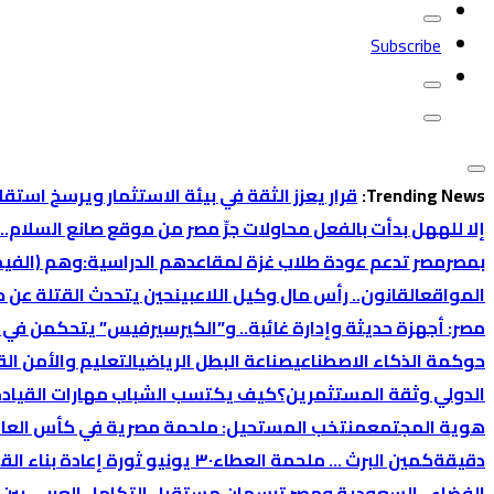
Subscribe
Trending News:
قرار يعزز الثقة في بيئة الاستثمار ويرسخ استقل
إلا لله
هل بدأت بالفعل محاولات جرِّ مصر من موقع صانع السلام…
بمصر
مصر تدعم عودة طلاب غزة لمقاعدهم الدراسية:
وهم (الفيمن
المواقع
القانون.. رأس مال وكيل اللاعبين
حين يتحدث القتلة عن ح
مصر: أجهزة حديثة وإدارة غائبة.. و”الكيرسيرفيس” يتحكمن في 
حوكمة الذكاء الاصطناعي
صناعة البطل الرياضي
التعليم والأمن ال
الدولي وثقة المستثمرين؟
كيف يكتسب الشباب مهارات القيادة 
هوية المجتمع
منتخب المستحيل: ملحمة مصرية في كأس العالم 26
دقيقة
كمين البرث … ملحمة العطاء
٣٠ يونيو ثورة إعادة بناء القوة
الفضاء.. السعودية ومصر ترسمان مستقبل التكامل العربي بين 