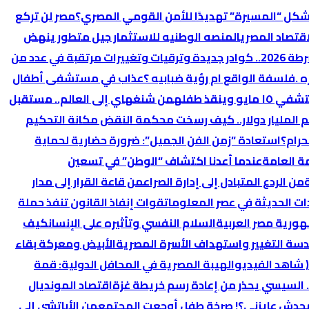
 تُشكل “المسيرة” تهديدًا للأمن القومي المصري؟
‏مصر لن تركع
اقتصاد المصري
المنصه الوطنيه للاستثمار جيل متطور ينهض
ساعات فاصلة قبل إعلان حركة الشرطة 2026.. كوادر جديدة وترقيات وتغييرات مرتقبة في عدد من
ه .فلسفة الواقع ام رؤية ضبابيه ؟
عذاب في مستشفى أطفال
نقذ طفله
من شنغهاي إلى العالم.. مستقبل
 المليار دولار.. كيف رسخت محكمة النقض مكانة التحكيم
حرام؟
استعادة “زمن الفن الجميل”: ضرورة حضارية لحماية
ة العامة
عندما أعدنا اكتشاف “الوطن” في تسعين
من الردع المتبادل إلى إدارة الصراع
من قاعة القرار إلى مدار
ات الحديثة في عصر المعلومات
قوات إنفاذ القانون تنفذ حملة
هورية مصر العربية
السلام النفسي وتأثيره على الإنسان
كيف
ندسة التغيير واستهداف الأسرة المصرية
الأبيض ومعركة بقاء
 شاهد الفيديو
الهيبة المصرية في المحافل الدولية: قمة
.. السيسي يحذر من إعادة رسم خريطة غزة
اقتصاد المونديال
 و محدش عايزني؟! صرخة طفل أوجعت المجتمع
من الأباتشي إلى