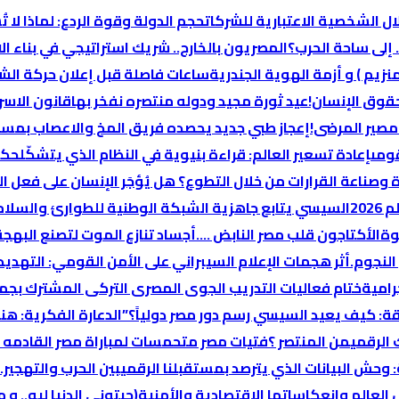
ال الشخصية الاعتبارية للشركات
حجم الدولة وقوة الردع: لماذا لا
 إلى ساحة الحرب؟
المصريون بالخارج.. شريك استراتيجي في بناء ال
زيم ) و أزمة الهوية الجندرية
قوق الإنسان!
عيد ثورة مجيد ودوله منتصره نفخر بها
قانون الاسر
مصير المرضى!
إعجاز طبي جديد يحصده فريق المخ والاعصاب بمستشفي ١٥ مايو وي
قومى
إعادة تسعير العالم: قراءة بنيوية في النظام الذي يتشكّل
حكم
وصناعة القرارات من خلال التطوع؟
هل يُؤجَر الإنسان على فعل ال
20
السيسي يتابع جاهزية الشبكة الوطنية للطوارئ والسلام
الأكتاجون قلب مصر النابض ….
أجساد تنازع الموت لتصنع البهجة
النجوم.
أثر هجمات الإعلام السيبراني على الأمن القومي: التهديد
رامية
ختام فعاليات التدريب الجوى المصرى التركى المشترك بجم
قة: كيف يعيد السيسي رسم دور مصر دولياً؟”
الدعارة الفكرية: ه
 الرقمي
من المنتصر ؟
فتيات مصر متحمسات لمباراة مصر القادمه (
 وحش البيانات الذي يترصد بمستقبلنا الرقمي
بين الحرب والتهجير
العالم وانعكاساتها الاقتصادية والأمنية
(جبتوني الدنيا ليه..