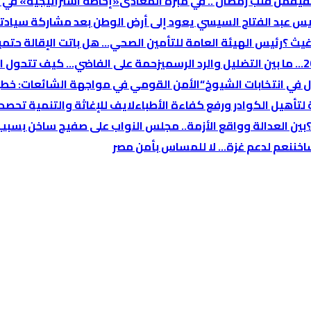
قيق
من قلب رمضان .. في مبرة المعادى
«إحاطة استراتيجية» في 
يس عبد الفتاح السيسي يعود إلى أرض الوطن بعد مشاركة سيادته
غيث ؟
رئيس الهيئة العامة للتأمين الصحي… هل باتت الإقالة حتمي
زحمة على الفاضي… كيف تتحول الب
في انتخابات الشيوخ
“الأمن القومي في مواجهة الشائعات: خطر د
تأهيل الكوادر ورفع كفاءة الأطباء
لايف للإغاثة والتنمية تحصد
بين العدالة وواقع الأزمة.. مجلس النواب على صفيح ساخن بسبب “
اخن
نعم لدعم غزة… لا للمساس بأمن مصر