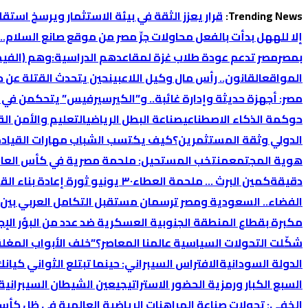
التجاوز
Trending News:
قرار يعزز الثقة في بيئة الاستثمار ويرسخ استقل
إلى
إلا لله
هل بدأت بالفعل محاولات جرِّ مصر من موقع صانع السلام…
المحتوى
بمصر
مصر تدعم عودة طلاب غزة لمقاعدهم الدراسية:
وهم (الفيمن
المواقع
القانون.. رأس مال وكيل اللاعبين
حين يتحدث القتلة عن ح
مصر: أجهزة حديثة وإدارة غائبة.. و”الكيرسيرفيس” يتحكمن في 
حوكمة الذكاء الاصطناعي
صناعة البطل الرياضي
التعليم والأمن ال
الدولي وثقة المستثمرين؟
كيف يكتسب الشباب مهارات القيادة 
هوية المجتمع
منتخب المستحيل: ملحمة مصرية في كأس العالم 26
دقيقة
كمين البرث … ملحمة العطاء
٣٠ يونيو ثورة إعادة بناء القوة
الفضاء.. السعودية ومصر ترسمان مستقبل التكامل العربي بين 
مكبرة بقطاع المنطقة الجنوبية العسكرية ضد عدد من البؤر الإج
شكّلت التحولات السياسية عالمنا المعاصر؟
​”خلف الأبواب المغل
الدولة السودانية
الافتراس السيبراني: حينما تبتلع الثواني كيانك
السبع الكبار ورمزية الحضور الاستراتيجي
عين الشيطان السيبرانية:
الخفي: تحولات صناعة المراهنات الرياضية العالمية في ظل كأس 