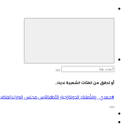
البحث
عن:
أو تحقق من الفئات الشعبية لدينا...
#حمدي_رزق
أملاك الدولة
إجبار الأطفال
ئيس مجلس الوزراء
اتفاقية