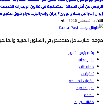
الرئيس من أجل العدالة الاجتماعية في قانون الإيجارات القديمة؟
إيران إسرائيل بسلاح نووي؟
إيران وإسرائيل.. صراع فوق صفيح س
الثلاثاء. أغسطس 4th, 2026
موقع اخبار شامل متخصص في الشئون العربيه والعالمي
بقلم رئيس التحرير
اخبار محليه
محافظات
تحقيقات
القوات المسلحه
اخبار عالميه
الصحه
مقالات وآراء