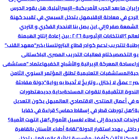
إيران ما بعد الحرب الأمريكية–الإسرائيلية: هل يقود الحرس
لردع في معادلة الإقليم
هل يتدخل السيسي في تقييد كهنة
 الشمعة صفر 0
إلي اين يصل بنا الانحدار الفكري و التردي
عالم ؟
الانتخابات الإثیوبیة ٢٠٢٦ : بین إعادة إنتاج الھیمنة
وطنية للتدريب لدعم كوادر قطاع البترول
لسنا بخير
“معهد القلب”
ختام فعاليات التدريب المصرى الباكستانى
راء
ساحة المعركة الإيرانية والأشباح الخفيه
اعتماد “مستشفى
جية
المستشفيات التعليمية تطلق المؤتمر السنوي الثامن
ر ؛؛ عمقٌ لا يُختزل ، وتاريخٌ لا تُحيط به رواية”
جولة مفاجئة
الندوة التثقيفية للقوات المسلحة
بداية جديده
تطورات
 في أعمال المنتدى الاقتصادي العالمي
هل يكون التعديل
ة؟
هل تورطت قطر في إسقاط حماس؟ قراءة في خفايا
رندات الجديدة إلى غطاء لغسيل الأموال؟
هل انتهت الأمية؟
اخلي يهدد استقرار الدولة”
نقابة أطباء الأسنان بالقاهرة
 المركز الثالث كأفضل مؤسسة إغاثية عالمية
هل يتدخل