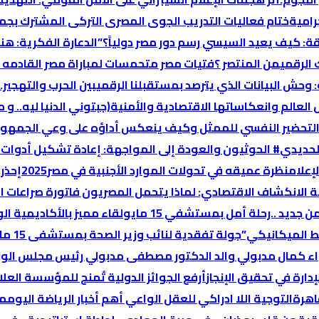
رامية
ختام فعاليات التدريب الجوى المصرى التركى المشترك بجم
قة: كيف يعيد السيسي رسم دور مصر دولياً؟”
الدعارة الفكرية: ه
 الرقمي
من المنتصر ؟
فتيات مصر متحمسات لمباراة مصر القادمه (
 وحش البيانات الذي يترصد بمستقبلنا الرقمي
بين الحرب والتهجير
العالم وانعكاساتها الاقتصادية والأمنية
(جبتوني الدنيا ليه..
لتحضير النفسي للممثل وكيف ينعكس أداؤه على وعي الجمهور
لحديدي
# الحوثيون والعودة إلى المواجهة: إعادة تشكيل أدوات ا
إعلام
نظرة عميقه في تحولات الموارد الأجنبية في مصر2025
إحذر
ة الانكشاف الاقتصادي: لماذا یتحمل المصریون فاتورة صراعات ال
 جديد ..رحلة أمل بمستشفي 15 مايو
لقاء مميز بالأكاديمية ال
ط الميكانيكي”
جولة تفقدية لنائب وزير الصحة بمستشفى 15 مايو التخصصي
لواء كمال مدبولي والد الدكتور مصطفى مدبولي رئيس مجلس الوز
أرفع الجوائز الدولية تٌمنح للمؤسسة العلا
اهرة
التوجية اللا ادراكي للعقل الواعي
أهم أخبار الرياضة اليوم
مص