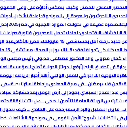
لتحضير النفسي للممثل وكيف ينعكس أداؤه على وعي الجمهور
لحديدي
# الحوثيون والعودة إلى المواجهة: إعادة تشكيل أدوات ا
إعلام
نظرة عميقه في تحولات الموارد الأجنبية في مصر2025
إحذر
ة الانكشاف الاقتصادي: لماذا یتحمل المصریون فاتورة صراعات ال
 جديد ..رحلة أمل بمستشفي 15 مايو
لقاء مميز بالأكاديمية ال
ط الميكانيكي”
جولة تفقدية لنائب وزير الصحة بمستشفى 15 مايو التخصصي
لواء كمال مدبولي والد الدكتور مصطفى مدبولي رئيس مجلس الوز
أرفع الجوائز الدولية تٌمنح للمؤسسة العلا
اهرة
التوجية اللا ادراكي للعقل الواعي
أهم أخبار الرياضة اليوم
مص
قيق
من قلب رمضان .. في مبرة المعادى
«إحاطة استراتيجية» في 
يس عبد الفتاح السيسي يعود إلى أرض الوطن بعد مشاركة سيادته
غيث ؟
رئيس الهيئة العامة للتأمين الصحي… هل باتت الإقالة حتمي
زحمة على الفاضي… كيف تتحول الب
في انتخابات الشيوخ
“الأمن القومي في مواجهة الشائعات: خطر د
تأهيل الكوادر ورفع كفاءة الأطباء
لايف للإغاثة والتنمية تحصد