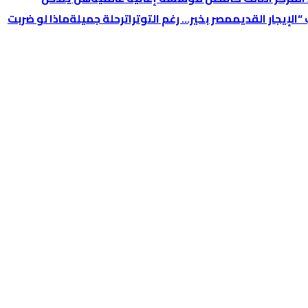
الإيجار القديم
مصر بخير… رغم التوترات
رحلة جميلة
ماذا لو ضربت