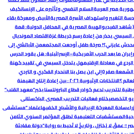
هورية مصر العربية
السلام النفسي وتأثيره على الإنسان
كيف
ندسة التغيير واستهداف الأسرة المصرية
الأبيض ومعركة بقاء
 شاهد الفيديو
الهيبة المصرية في المحافل الدولية: قمة
.. السيسي يحذر من إعادة رسم خريطة غزة
اقتصاد المونديال
 و محدش عايزني؟! صرخة طفل أوجعت المجتمع
من الأباتشي إلى
إيران ما بعد الحرب الأمريكية–الإسرائيلية: هل يقود الحرس
لردع في معادلة الإقليم
هل يتدخل السيسي في تقييد كهنة
 الشمعة صفر 0
إلي اين يصل بنا الانحدار الفكري و التردي
عالم ؟
الانتخابات الإثیوبیة ٢٠٢٦ : بین إعادة إنتاج الھیمنة
وطنية للتدريب لدعم كوادر قطاع البترول
لسنا بخير
“معهد القلب”
ختام فعاليات التدريب المصرى الباكستانى
راء
ساحة المعركة الإيرانية والأشباح الخفيه
اعتماد “مستشفى
جية
المستشفيات التعليمية تطلق المؤتمر السنوي الثامن
ر ؛؛ عمقٌ لا يُختزل ، وتاريخٌ لا تُحيط به رواية”
جولة مفاجئة