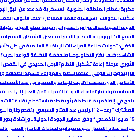
مكبرة بقطاع المنطقة الجنوبية العسكرية ضد عدد من البؤر الإج
شكّلت التحولات السياسية عالمنا المعاصر؟
​”خلف الأبواب المغل
الدولة السودانية
الافتراس السيبراني: حينما تبتلع الثواني كيانك
السبع الكبار ورمزية الحضور الاستراتيجي
عين الشيطان السيبرانية:
الخفي: تحولات صناعة المراهنات الرياضية العالمية في ظل كأس 
الشاهد: كيف تغيّر التكنولوجيا منخفضة التكلفة قواعد الحرب؟
ا
الثوري مرحلة إعادة تشكيل النظام؟
الرجل الحديدي في القفص ا
التريند وخراب الوعي : عندما يتصدر «الهواة» مشهد الصحافة وال
الأخلاقي الذي نعيشه !؟
لايف للإغاثة والتنمية في عيد الأضحى
لعن
السیاسیة واختبار تماسك الدولة الفیدرالیة
من العجز إلى الحياة من
ينجح في إنقاذ مريضة بجلطة رئوية حادة باستخدام تقنية “الشف
المشترك ” رعد – 2 “
الرئيس عبد الفتاح السيسي يتقدم جنازة ال
15 مايو التخصصي” وفق معايير الجودة الدولية.. وإشادة بدور الإدارة في تحقيق الإنجاز
لجراحة عظام الأطفال..
جولة ميدانية لقيادات التأمين الصحى بالق