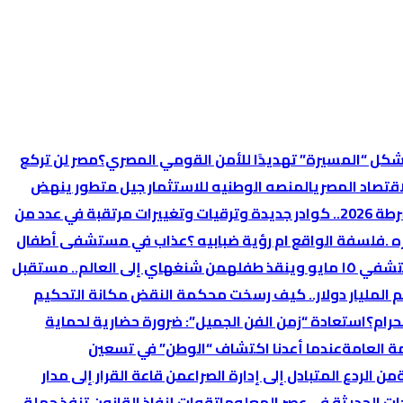
 تُشكل “المسيرة” تهديدًا للأمن القومي المصري؟
‏مصر لن تركع
اقتصاد المصري
المنصه الوطنيه للاستثمار جيل متطور ينهض
ساعات فاصلة قبل إعلان حركة الشرطة 2026.. كوادر جديدة وترقيات وتغييرات مرتقبة في عدد من
ه .فلسفة الواقع ام رؤية ضبابيه ؟
عذاب في مستشفى أطفال
نقذ طفله
من شنغهاي إلى العالم.. مستقبل
 المليار دولار.. كيف رسخت محكمة النقض مكانة التحكيم
حرام؟
استعادة “زمن الفن الجميل”: ضرورة حضارية لحماية
ة العامة
عندما أعدنا اكتشاف “الوطن” في تسعين
من الردع المتبادل إلى إدارة الصراع
من قاعة القرار إلى مدار
ات الحديثة في عصر المعلومات
قوات إنفاذ القانون تنفذ حملة