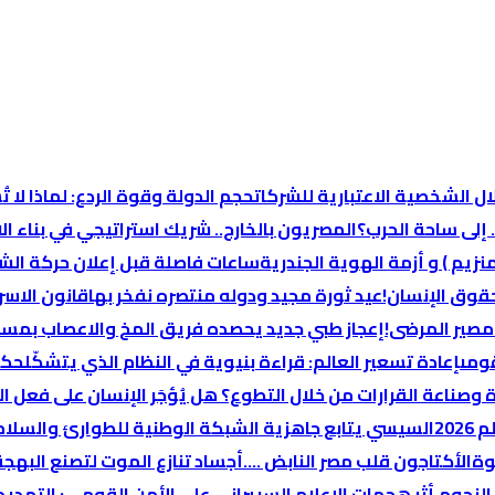
ال الشخصية الاعتبارية للشركات
حجم الدولة وقوة الردع: لماذا لا
 إلى ساحة الحرب؟
المصريون بالخارج.. شريك استراتيجي في بناء ال
زيم ) و أزمة الهوية الجندرية
قوق الإنسان!
عيد ثورة مجيد ودوله منتصره نفخر بها
قانون الاسر
مصير المرضى!
إعجاز طبي جديد يحصده فريق المخ والاعصاب بمستشفي ١٥ مايو وي
قومى
إعادة تسعير العالم: قراءة بنيوية في النظام الذي يتشكّل
حكم
وصناعة القرارات من خلال التطوع؟
هل يُؤجَر الإنسان على فعل ال
20
السيسي يتابع جاهزية الشبكة الوطنية للطوارئ والسلام
الأكتاجون قلب مصر النابض ….
أجساد تنازع الموت لتصنع البهجة
النجوم.
أثر هجمات الإعلام السيبراني على الأمن القومي: التهديد