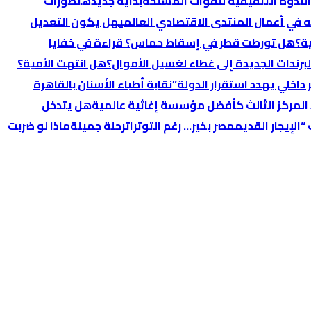
الندوة التثقيفية للقوات المسلحة
بداية جديده
تطورات
 في أعمال المنتدى الاقتصادي العالمي
هل يكون التعديل
ة؟
هل تورطت قطر في إسقاط حماس؟ قراءة في خفايا
رندات الجديدة إلى غطاء لغسيل الأموال؟
هل انتهت الأمية؟
اخلي يهدد استقرار الدولة”
نقابة أطباء الأسنان بالقاهرة
 المركز الثالث كأفضل مؤسسة إغاثية عالمية
هل يتدخل
الإيجار القديم
مصر بخير… رغم التوترات
رحلة جميلة
ماذا لو ضربت