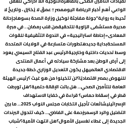
لقيادات التأمين الصحى بالقاهرة
التوجية اللا ادراكي للعقل
الواعي
أهم أخبار الرياضة اليوم
مصر ؛؛ عمقٌ لا يُختزل ، وتاريخٌ لا
تُحيط به رواية”
جولة مفاجئة لوكيل وزارة الصحة بسوهاج
إحالة
مديرة مستشفى الزاوية للتحقيق
من قلب رمضان .. في مبرة
المعادى
«إحاطة استراتيجية» في الندوة التثقيفية للقوات
المسلحة
بداية جديده
تطورات متسارعة في الولايات المتحدة
وسط تحديات داخلية وخارجية
الرئيس عبد الفتاح السيسي يعود
إلى أرض الوطن بعد مشاركة سيادته في أعمال المنتدى
الاقتصادي العالمي
هل يكون التعديل الوزاري خطة جديدة
للنهوض بمصر اقتصاديًا؟
لن تتخيلوا من هو غيث ؟
رئيس الهيئة
العامة للتأمين الصحي… هل باتت الإقالة حتمية؟
هل تورطت
قطر في إسقاط حماس؟ قراءة في خفايا الاستهداف
الإسرائيلي
شائعات تأجيل انتخابات مجلس النواب 2025… ما بين
التضليل والرد الرسمي
زحمة على الفاضي… كيف تتحول البرندات
الجديدة إلى غطاء لغسيل الأموال؟
هل انتهت الأمية؟
شباب