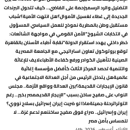
التضليل والرد الرسمي
زحمة على الفاضي… كيف تتحول البرندات
الجديدة إلى غطاء لغسيل الأموال؟
هل انتهت الأمية؟
شباب
مستقبل وطن بالمطرية نموذج للعمل السياسي المسؤول
في انتخابات الشيوخ
“الأمن القومي في مواجهة الشائعات:
خطر داخلي يهدد استقرار الدولة”
نقابة أطباء الأسنان بالقاهرة
توقع بروتوكول تعاون استراتيجي مع الجامعة المصرية
الصينية لتأهيل الكوادر ورفع كفاءة الأطباء
لايف للإغاثة
والتنمية تحصد المركز الثالث كأفضل مؤسسة إغاثية
عالمية
هل يتدخل الرئيس من أجل العدالة الاجتماعية في
قانون الإيجارات القديمة؟
بين العدالة وواقع الأزمة.. مجلس
النواب على صفيح ساخن بسبب “الإيجار القديم
مصر بخير… رغم
التوترات
رحلة جميلة
ماذا لو ضربت إيران إسرائيل بسلاح نووي؟
إيران وإسرائيل.. صراع فوق صفيح ساخن
نعم لدعم غزة… لا
للمساس بأمن مصر
الثلاثاء. أغسطس 4th, 2026