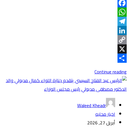
Facebook
WhatsApp
Telegram
LinkedIn
Copy
Link
X
Share
Continue reading
Waleed Kheadr
اخبار محليه
أبريل 27, 2026