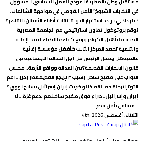
مستقبل وطن بالمطرية نموذج للعمل السياسي المسؤول
في انتخابات الشيوخ
“الأمن القومي في مواجهة الشائعات:
خطر داخلي يهدد استقرار الدولة”
نقابة أطباء الأسنان بالقاهرة
توقع بروتوكول تعاون استراتيجي مع الجامعة المصرية
الصينية لتأهيل الكوادر ورفع كفاءة الأطباء
لايف للإغاثة
والتنمية تحصد المركز الثالث كأفضل مؤسسة إغاثية
عالمية
هل يتدخل الرئيس من أجل العدالة الاجتماعية في
قانون الإيجارات القديمة؟
بين العدالة وواقع الأزمة.. مجلس
النواب على صفيح ساخن بسبب “الإيجار القديم
مصر بخير… رغم
التوترات
رحلة جميلة
ماذا لو ضربت إيران إسرائيل بسلاح نووي؟
إيران وإسرائيل.. صراع فوق صفيح ساخن
نعم لدعم غزة… لا
للمساس بأمن مصر
الثلاثاء. أغسطس 4th, 2026