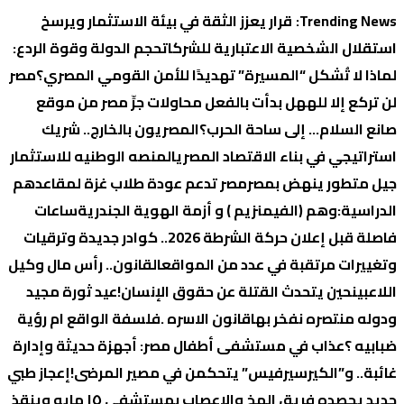
التجاوز
Trending News:
قرار يعزز الثقة في بيئة الاستثمار ويرسخ
إلى
استقلال الشخصية الاعتبارية للشركات
حجم الدولة وقوة الردع:
المحتوى
لماذا لا تُشكل “المسيرة” تهديدًا للأمن القومي المصري؟
‏مصر
لن تركع إلا لله
هل بدأت بالفعل محاولات جرِّ مصر من موقع
صانع السلام… إلى ساحة الحرب؟
المصريون بالخارج.. شريك
استراتيجي في بناء الاقتصاد المصري
المنصه الوطنيه للاستثمار
جيل متطور ينهض بمصر
مصر تدعم عودة طلاب غزة لمقاعدهم
الدراسية:
وهم (الفيمنزيم ) و أزمة الهوية الجندرية
ساعات
فاصلة قبل إعلان حركة الشرطة 2026.. كوادر جديدة وترقيات
وتغييرات مرتقبة في عدد من المواقع
القانون.. رأس مال وكيل
اللاعبين
حين يتحدث القتلة عن حقوق الإنسان!
عيد ثورة مجيد
ودوله منتصره نفخر بها
قانون الاسره .فلسفة الواقع ام رؤية
ضبابيه ؟
عذاب في مستشفى أطفال مصر: أجهزة حديثة وإدارة
غائبة.. و”الكيرسيرفيس” يتحكمن في مصير المرضى!
إعجاز طبي
جديد يحصده فريق المخ والاعصاب بمستشفي ١٥ مايو وينقذ