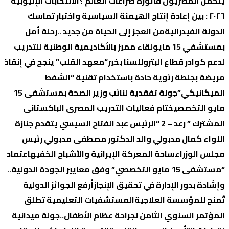
یتحمل المصریون فاتورة صراعات العالم ؟
الانتخابات الإثیوبیة
٢٠٢٦ : بین إعادة إنتاج الھیمنة السیاسیة واختبار تماسك
الدولة الفیدرالیة
من العجز إلى الحياة من جديد ..رحلة أمل
بمستشفي 15 مايو
لقاء مميز بالأكاديمية الوطنية للتدريب
لدعم كوادر قطاع البترول
لسنا بخير
“معهد القلب” ينجح في إنقاذ
مريضة بجلطة رئوية حادة باستخدام تقنية “الشفط
الميكانيكي”
جولة تفقدية لنائب وزير الصحة بمستشفى 15
مايو التخصصي
ختام فعاليات التدريب المصرى الباكستانى
المشترك ” رعد – 2 “
الرئيس عبد الفتاح السيسي يتقدم جنازة
اللواء كمال مدبولي والد الدكتور مصطفى مدبولي رئيس
مجلس الوزراء
ساحة المعركة الإيرانية والأشباح الخفيه
اعتماد
“مستشفى 15 مايو التخصصي” وفق معايير الجودة الدولية..
وإشادة بدور الإدارة في تحقيق الإنجاز
أرفع الجوائز الدولية
تٌمنح للمؤسسة العلاجية
المستشفيات التعليمية تطلق
المؤتمر السنوي الثامن لجراحة عظام الأطفال..
جولة ميدانية