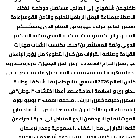
طفله
من شنغهاي إلى العالم.. مستقبل حوكمة الذكاء
الاصطناعي
صناعة البطل الرياضي
التعليم والأمن القومى
إعادة
تسعير العالم: قراءة بنيوية في النظام الذي يتشكّل
حكم
المليار دولار.. كيف رسخت محكمة النقض مكانة التحكيم
الدولي وثقة المستثمرين؟
كيف يكتسب الشباب مهارات
القيادة وصناعة القرارات من خلال التطوع؟
هل يُؤجَر الإنسان
على فعل الحرام؟
استعادة “زمن الفن الجميل”: ضرورة حضارية
لحماية هوية المجتمع
منتخب المستحيل: ملحمة مصرية في
كأس العالم 2026
السيسي يتابع جاهزية الشبكة الوطنية
للطوارئ والسلامة العامة
عندما أعدنا اكتشاف “الوطن” في
تسعين دقيقة
كمين البرث … ملحمة العطاء
٣٠ يونيو ثورة
إعادة بناء القوة
الأكتاجون قلب مصر النابض ….
أجساد تنازع
الموت لتصنع البهجة
من الردع المتبادل إلى إدارة الصراع
من
قاعة القرار إلى مدار الفضاء.. السعودية ومصر ترسمان
مستقبل التكامل العربي بين النجوم.
أثر هجمات الإعلام