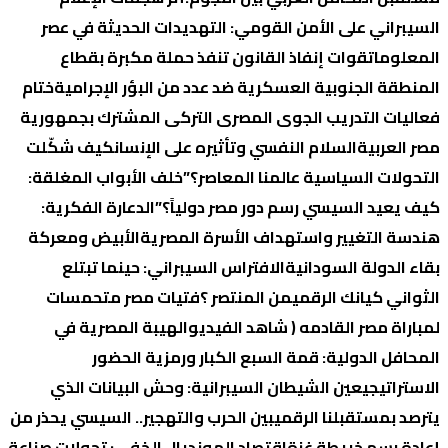
السيبراني على الأمن القومي: التهديدات الحديثة في عصر
المعلومات
قوات إنفاذ القانون تنفذ حملة مكبرة بقطاع
المنطقة الجنوبية العسكرية ضد عدد من البؤر الإجرامية
ختام
فعاليات التدريب الجوى المصرى التركى المشترك بجمهورية
مصر العربية
السلام النفسي وتأثيره على الإنسان
كيف شكّلت
التحولات السياسية عالمنا المعاصر؟
​”خلف الأبواب المغلقة:
كيف يعيد السيسي رسم دور مصر دولياً؟”
الدعارة الفكرية:
هندسة التغيير واستهداف الأسرة المصرية
الأبيض ومعركة
بقاء الدولة السودانية
الافتراس السيبراني: حينما تبتلع
الثواني كيانك الرقمي
من المنتصر ؟
فتيات مصر متحمسات
لمباراة مصر القادمه ( شاهد الفيديو
الهيبة المصرية في
المحافل الدولية: قمة السبع الكبار ورمزية الحضور
الاستراتيجي
عين الشيطان السيبرانية: وحش البيانات الذي
يترصد بمستقبلنا الرقمي
بين الحرب والتهجير.. السيسي يحذر من
إعادة رسم خريطة غزة
اقتصاد المونديال الخفي: تحولات صناعة