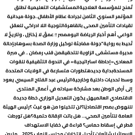
تٌمنح للمؤسسة العلاجية
المستشفيات التعليمية تطلق
المؤتمر السنوي الثامن لجراحة عظام الأطفال..
جولة ميدانية
لقيادات التأمين الصحى بالقاهرة
التوجية اللا ادراكي للعقل
الواعي
أهم أخبار الرياضة اليوم
مصر ؛؛ عمقٌ لا يُختزل ، وتاريخٌ لا
تُحيط به رواية”
جولة مفاجئة لوكيل وزارة الصحة بسوهاج
إحالة
مديرة مستشفى الزاوية للتحقيق
من قلب رمضان .. في مبرة
المعادى
«إحاطة استراتيجية» في الندوة التثقيفية للقوات
المسلحة
بداية جديده
تطورات متسارعة في الولايات المتحدة
وسط تحديات داخلية وخارجية
الرئيس عبد الفتاح السيسي يعود
إلى أرض الوطن بعد مشاركة سيادته في أعمال المنتدى
الاقتصادي العالمي
هل يكون التعديل الوزاري خطة جديدة
للنهوض بمصر اقتصاديًا؟
لن تتخيلوا من هو غيث ؟
رئيس الهيئة
العامة للتأمين الصحي… هل باتت الإقالة حتمية؟
هل تورطت
قطر في إسقاط حماس؟ قراءة في خفايا الاستهداف
الإسرائيلي
شائعات تأجيل انتخابات مجلس النواب 2025… ما بين