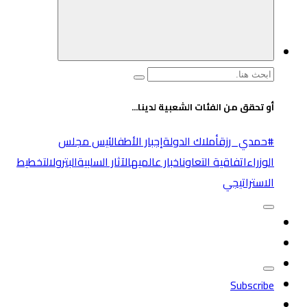
البحث
عن:
أو تحقق من الفئات الشعبية لدينا...
#حمدي_رزق
أملاك الدولة
إجبار الأطفال
ئيس مجلس
الوزراء
اتفاقية التعاون
اخبار عالميه
الآثار السلبية
البترول
التخطيط
الاستراتيجي
Subscribe