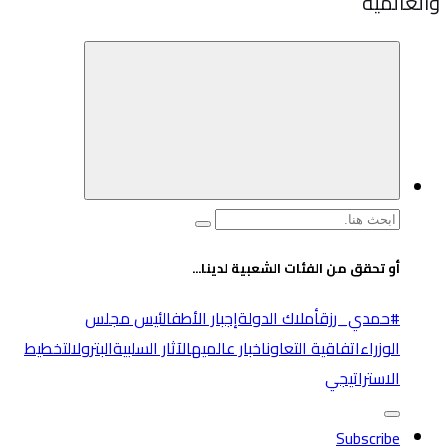
والعالميه
البحث
عن:
أو تحقق من الفئات الشعبية لدينا...
#حمدي_رزق
أملاك الدولة
إجبار الأطفال
ئيس مجلس
الوزراء
اتفاقية التعاون
اخبار عالميه
الآثار السلبية
البترول
التخطيط
الاستراتيجي
Subscribe