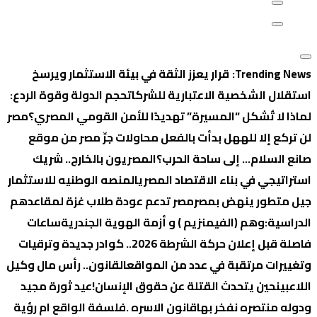
Trending News:
قرار يعزز الثقة في بيئة الاستثمار ويرسخ
استقلال الشخصية الاعتبارية للشركات
حجم الدولة وقوة الردع:
لماذا لا تُشكل “المسيرة” تهديدًا للأمن القومي المصري؟
‏مصر
لن تركع إلا لله
هل بدأت بالفعل محاولات جرِّ مصر من موقع
صانع السلام… إلى ساحة الحرب؟
المصريون بالخارج.. شريك
استراتيجي في بناء الاقتصاد المصري
المنصه الوطنيه للاستثمار
جيل متطور ينهض بمصر
مصر تدعم عودة طلاب غزة لمقاعدهم
الدراسية:
وهم (الفيمنزيم ) و أزمة الهوية الجندرية
ساعات
فاصلة قبل إعلان حركة الشرطة 2026.. كوادر جديدة وترقيات
وتغييرات مرتقبة في عدد من المواقع
القانون.. رأس مال وكيل
اللاعبين
حين يتحدث القتلة عن حقوق الإنسان!
عيد ثورة مجيد
ودوله منتصره نفخر بها
قانون الاسره .فلسفة الواقع ام رؤية