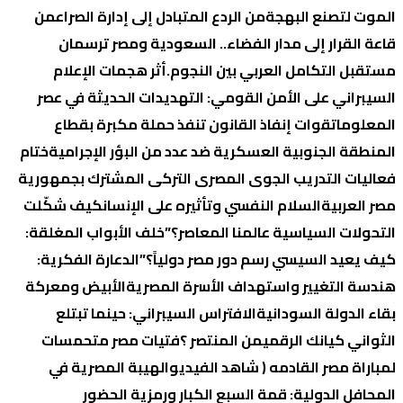
الموت لتصنع البهجة
من الردع المتبادل إلى إدارة الصراع
من
قاعة القرار إلى مدار الفضاء.. السعودية ومصر ترسمان
مستقبل التكامل العربي بين النجوم.
أثر هجمات الإعلام
السيبراني على الأمن القومي: التهديدات الحديثة في عصر
المعلومات
قوات إنفاذ القانون تنفذ حملة مكبرة بقطاع
المنطقة الجنوبية العسكرية ضد عدد من البؤر الإجرامية
ختام
فعاليات التدريب الجوى المصرى التركى المشترك بجمهورية
مصر العربية
السلام النفسي وتأثيره على الإنسان
كيف شكّلت
التحولات السياسية عالمنا المعاصر؟
​”خلف الأبواب المغلقة:
كيف يعيد السيسي رسم دور مصر دولياً؟”
الدعارة الفكرية:
هندسة التغيير واستهداف الأسرة المصرية
الأبيض ومعركة
بقاء الدولة السودانية
الافتراس السيبراني: حينما تبتلع
الثواني كيانك الرقمي
من المنتصر ؟
فتيات مصر متحمسات
لمباراة مصر القادمه ( شاهد الفيديو
الهيبة المصرية في
المحافل الدولية: قمة السبع الكبار ورمزية الحضور