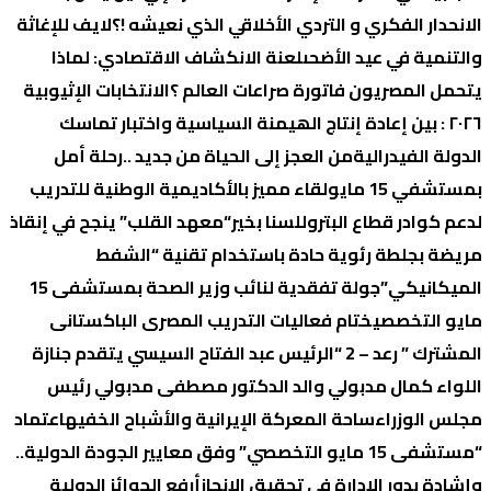
الانحدار الفكري و التردي الأخلاقي الذي نعيشه !؟
لايف للإغاثة
والتنمية في عيد الأضحى
لعنة الانكشاف الاقتصادي: لماذا
یتحمل المصریون فاتورة صراعات العالم ؟
الانتخابات الإثیوبیة
٢٠٢٦ : بین إعادة إنتاج الھیمنة السیاسیة واختبار تماسك
الدولة الفیدرالیة
من العجز إلى الحياة من جديد ..رحلة أمل
بمستشفي 15 مايو
لقاء مميز بالأكاديمية الوطنية للتدريب
لدعم كوادر قطاع البترول
لسنا بخير
“معهد القلب” ينجح في إنقاذ
مريضة بجلطة رئوية حادة باستخدام تقنية “الشفط
الميكانيكي”
جولة تفقدية لنائب وزير الصحة بمستشفى 15
مايو التخصصي
ختام فعاليات التدريب المصرى الباكستانى
المشترك ” رعد – 2 “
الرئيس عبد الفتاح السيسي يتقدم جنازة
اللواء كمال مدبولي والد الدكتور مصطفى مدبولي رئيس
مجلس الوزراء
ساحة المعركة الإيرانية والأشباح الخفيه
اعتماد
“مستشفى 15 مايو التخصصي” وفق معايير الجودة الدولية..
وإشادة بدور الإدارة في تحقيق الإنجاز
أرفع الجوائز الدولية