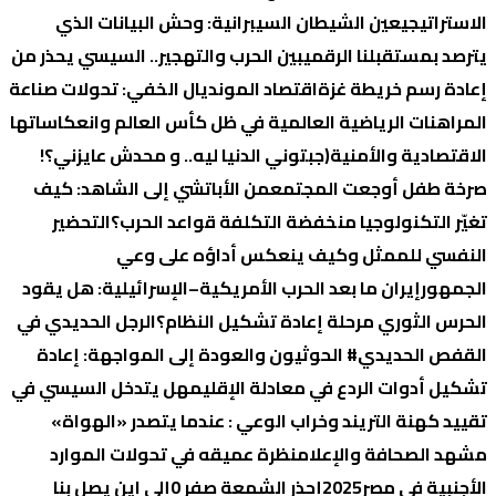
الاستراتيجي
عين الشيطان السيبرانية: وحش البيانات الذي
يترصد بمستقبلنا الرقمي
بين الحرب والتهجير.. السيسي يحذر من
إعادة رسم خريطة غزة
اقتصاد المونديال الخفي: تحولات صناعة
المراهنات الرياضية العالمية في ظل كأس العالم وانعكاساتها
الاقتصادية والأمنية
(جبتوني الدنيا ليه.. و محدش عايزني؟!
صرخة طفل أوجعت المجتمع
من الأباتشي إلى الشاهد: كيف
تغيّر التكنولوجيا منخفضة التكلفة قواعد الحرب؟
التحضير
النفسي للممثل وكيف ينعكس أداؤه على وعي
الجمهور
إيران ما بعد الحرب الأمريكية–الإسرائيلية: هل يقود
الحرس الثوري مرحلة إعادة تشكيل النظام؟
الرجل الحديدي في
القفص الحديدي
# الحوثيون والعودة إلى المواجهة: إعادة
تشكيل أدوات الردع في معادلة الإقليم
هل يتدخل السيسي في
تقييد كهنة التريند وخراب الوعي : عندما يتصدر «الهواة»
مشهد الصحافة والإعلام
نظرة عميقه في تحولات الموارد
الأجنبية في مصر2025
إحذر الشمعة صفر 0
إلي اين يصل بنا