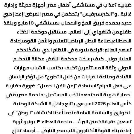
ضبابيه ؟
عذاب في مستشفى أطفال مصر: أجهزة حديثة وإدارة
غائبة.. و”الكيرسيرفيس” يتحكمن في مصير المرضى!
إعجاز طبي
جديد يحصده فريق المخ والاعصاب بمستشفي ١٥ مايو وينقذ
طفله
من شنغهاي إلى العالم.. مستقبل حوكمة الذكاء
الاصطناعي
صناعة البطل الرياضي
التعليم والأمن القومى
إعادة
تسعير العالم: قراءة بنيوية في النظام الذي يتشكّل
حكم
المليار دولار.. كيف رسخت محكمة النقض مكانة التحكيم
الدولي وثقة المستثمرين؟
كيف يكتسب الشباب مهارات
القيادة وصناعة القرارات من خلال التطوع؟
هل يُؤجَر الإنسان
على فعل الحرام؟
استعادة “زمن الفن الجميل”: ضرورة حضارية
لحماية هوية المجتمع
منتخب المستحيل: ملحمة مصرية في
كأس العالم 2026
السيسي يتابع جاهزية الشبكة الوطنية
للطوارئ والسلامة العامة
عندما أعدنا اكتشاف “الوطن” في
تسعين دقيقة
كمين البرث … ملحمة العطاء
٣٠ يونيو ثورة
إعادة بناء القوة
الأكتاجون قلب مصر النابض ….
أجساد تنازع