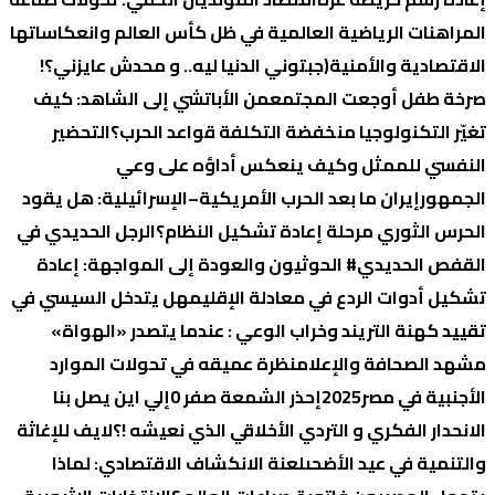
المراهنات الرياضية العالمية في ظل كأس العالم وانعكاساتها
الاقتصادية والأمنية
(جبتوني الدنيا ليه.. و محدش عايزني؟!
صرخة طفل أوجعت المجتمع
من الأباتشي إلى الشاهد: كيف
تغيّر التكنولوجيا منخفضة التكلفة قواعد الحرب؟
التحضير
النفسي للممثل وكيف ينعكس أداؤه على وعي
الجمهور
إيران ما بعد الحرب الأمريكية–الإسرائيلية: هل يقود
الحرس الثوري مرحلة إعادة تشكيل النظام؟
الرجل الحديدي في
القفص الحديدي
# الحوثيون والعودة إلى المواجهة: إعادة
تشكيل أدوات الردع في معادلة الإقليم
هل يتدخل السيسي في
تقييد كهنة التريند وخراب الوعي : عندما يتصدر «الهواة»
مشهد الصحافة والإعلام
نظرة عميقه في تحولات الموارد
الأجنبية في مصر2025
إحذر الشمعة صفر 0
إلي اين يصل بنا
الانحدار الفكري و التردي الأخلاقي الذي نعيشه !؟
لايف للإغاثة
والتنمية في عيد الأضحى
لعنة الانكشاف الاقتصادي: لماذا