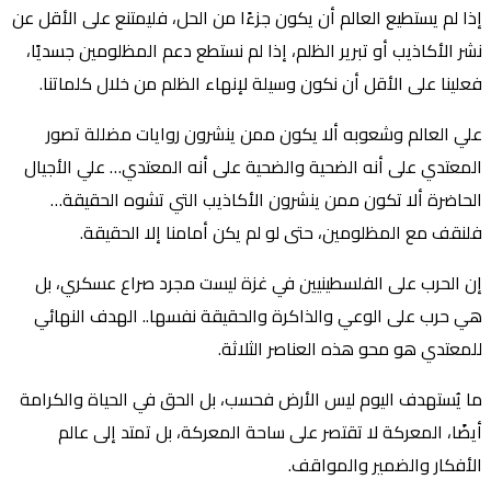
إذا لم يستطيع العالم أن يكون جزءًا من الحل، فليمتنع على الأقل عن
نشر الأكاذيب أو تبرير الظلم، إذا لم نستطع دعم المظلومين جسديًا،
فعلينا على الأقل أن نكون وسيلة لإنهاء الظلم من خلال كلماتنا.
علي العالم وشعوبه ألا يكون ممن ينشرون روايات مضللة تصور
المعتدي على أنه الضحية والضحية على أنه المعتدي… علي الأجيال
الحاضرة ألا تكون ممن ينشرون الأكاذيب التي تشوه الحقيقة…
فلنقف مع المظلومين، حتى لو لم يكن أمامنا إلا الحقيقة.
إن الحرب على الفلسطينيين في غزة ليست مجرد صراع عسكري، بل
هي حرب على الوعي والذاكرة والحقيقة نفسها.. الهدف النهائي
للمعتدي هو محو هذه العناصر الثلاثة.
ما يُستهدف اليوم ليس الأرض فحسب، بل الحق في الحياة والكرامة
أيضًا، المعركة لا تقتصر على ساحة المعركة، بل تمتد إلى عالم
الأفكار والضمير والمواقف.