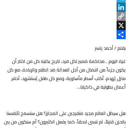
Telegram
LinkedIn
Copy
Link
X
Share
بقلم / أحمد ياسر
غزة اليوم .. محاكمة ضمير لكل فرد، تاريخ يكتبه كل من اختار أن
يكون جزءاً من النضال من أجل العدالة ضد الظلم والإبادة، مع كل
منزل يُهدم، تُكتب أسطر مأساوية، ومع كل طفل يُستشهد، تُحفر
أعمال بطولية في ذاكرتنا…
هل سيظل العالم مجرد متفرجين على المجازر؟ هل سنسمح لأنفسنا
بالحزن قليلاً، ثم ننسى لاحقاً، كما يفعل الكثيرون؟ أم سنكون من بين