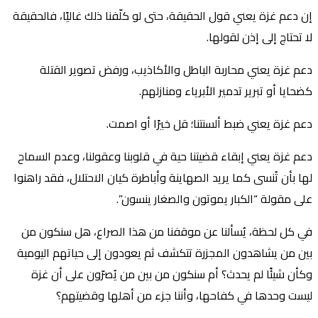
إن دعم غزة يعني قول الحقيقة، حتى لو كلّفنا ذلك غاليًا، فالحقيقة
لا تحتاج إلى إذن لقولها.
دعم غزة يعني محاربة الباطل والأكاذيب، ورفض تصوير القتلة
كضحايا أو تبرير تدمير الأبرياء ومنازلهم.
دعم غزة يعني ضبط ألسنتنا؛ قل خيرًا أو اصمت.
دعم غزة يعني إبقاء قضيتنا حية في قلوبنا وعقولنا، وعدم السماح
لها بأن تُنسى كما يريد الصهاينة وأباطرة كيان الاحتلال، فقد راهنوا
على مقولة “الكبار يموتون والصغار ينسون”.
في كل لحظة، يُسألنا عن موقفنا من هذا الصراع، هل سنكون من
بين من يشاهدون المجزرة تتكشف ثم يعودون إلى حياتهم اليومية
وكأن شيئًا لم يحدث؟ أم سنكون من بين من يُصرّون على أن غزة
ليست وحدها في كفاحها، وأننا جزء من أهلها وقضيتهم؟