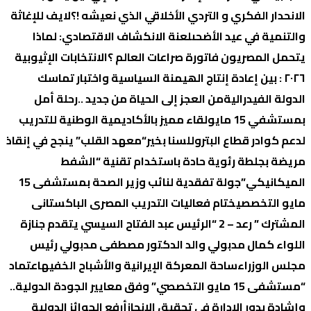
الانحدار الفكري و التردي الأخلاقي الذي نعيشه !؟
لايف للإغاثة
والتنمية في عيد الأضحى
لعنة الانكشاف الاقتصادي: لماذا
یتحمل المصریون فاتورة صراعات العالم ؟
الانتخابات الإثیوبیة
٢٠٢٦ : بین إعادة إنتاج الھیمنة السیاسیة واختبار تماسك
الدولة الفیدرالیة
من العجز إلى الحياة من جديد ..رحلة أمل
بمستشفي 15 مايو
لقاء مميز بالأكاديمية الوطنية للتدريب
لدعم كوادر قطاع البترول
لسنا بخير
“معهد القلب” ينجح في إنقاذ
مريضة بجلطة رئوية حادة باستخدام تقنية “الشفط
الميكانيكي”
جولة تفقدية لنائب وزير الصحة بمستشفى 15
مايو التخصصي
ختام فعاليات التدريب المصرى الباكستانى
المشترك ” رعد – 2 “
الرئيس عبد الفتاح السيسي يتقدم جنازة
اللواء كمال مدبولي والد الدكتور مصطفى مدبولي رئيس
مجلس الوزراء
ساحة المعركة الإيرانية والأشباح الخفيه
اعتماد
“مستشفى 15 مايو التخصصي” وفق معايير الجودة الدولية..
وإشادة بدور الإدارة في تحقيق الإنجاز
أرفع الجوائز الدولية