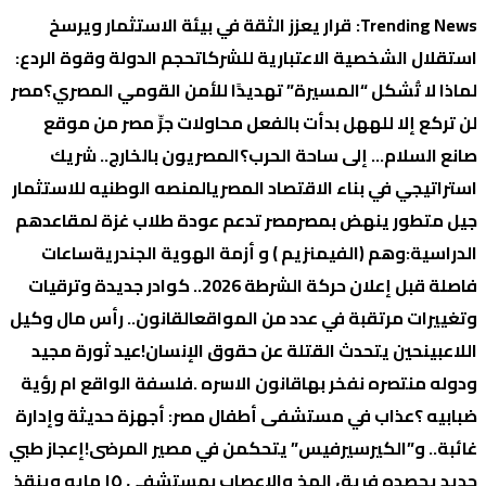
التجاوز
Trending News:
قرار يعزز الثقة في بيئة الاستثمار ويرسخ
إلى
استقلال الشخصية الاعتبارية للشركات
حجم الدولة وقوة الردع:
المحتوى
لماذا لا تُشكل “المسيرة” تهديدًا للأمن القومي المصري؟
‏مصر
لن تركع إلا لله
هل بدأت بالفعل محاولات جرِّ مصر من موقع
صانع السلام… إلى ساحة الحرب؟
المصريون بالخارج.. شريك
استراتيجي في بناء الاقتصاد المصري
المنصه الوطنيه للاستثمار
جيل متطور ينهض بمصر
مصر تدعم عودة طلاب غزة لمقاعدهم
الدراسية:
وهم (الفيمنزيم ) و أزمة الهوية الجندرية
ساعات
فاصلة قبل إعلان حركة الشرطة 2026.. كوادر جديدة وترقيات
وتغييرات مرتقبة في عدد من المواقع
القانون.. رأس مال وكيل
اللاعبين
حين يتحدث القتلة عن حقوق الإنسان!
عيد ثورة مجيد
ودوله منتصره نفخر بها
قانون الاسره .فلسفة الواقع ام رؤية
ضبابيه ؟
عذاب في مستشفى أطفال مصر: أجهزة حديثة وإدارة
غائبة.. و”الكيرسيرفيس” يتحكمن في مصير المرضى!
إعجاز طبي
جديد يحصده فريق المخ والاعصاب بمستشفي ١٥ مايو وينقذ