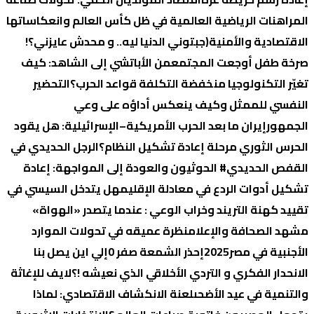
المراهنات الرياضية العالمية في ظل كأس العالم وانعكاساتها
الاقتصادية والأمنية
(جبتوني الدنيا ليه.. و محدش عايزني؟!
صرخة طفل أوجعت المجتمع
من الأباتشي إلى الشاهد: كيف
تغيّر التكنولوجيا منخفضة التكلفة قواعد الحرب؟
التحضير
النفسي للممثل وكيف ينعكس أداؤه على وعي
الجمهور
إيران ما بعد الحرب الأمريكية–الإسرائيلية: هل يقود
الحرس الثوري مرحلة إعادة تشكيل النظام؟
الرجل الحديدي في
القفص الحديدي
# الحوثيون والعودة إلى المواجهة: إعادة
تشكيل أدوات الردع في معادلة الإقليم
هل يتدخل السيسي في
تقييد كهنة التريند وخراب الوعي : عندما يتصدر «الهواة»
مشهد الصحافة والإعلام
نظرة عميقه في تحولات الموارد
الأجنبية في مصر2025
إحذر الشمعة صفر 0
إلي اين يصل بنا
الانحدار الفكري و التردي الأخلاقي الذي نعيشه !؟
لايف للإغاثة
والتنمية في عيد الأضحى
لعنة الانكشاف الاقتصادي: لماذا