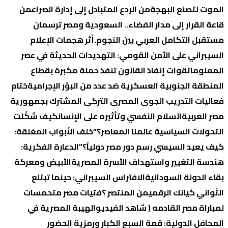
الموت لتصنع البهجة
من الردع المتبادل إلى إدارة الصراع
من
قاعة القرار إلى مدار الفضاء.. السعودية ومصر ترسمان
مستقبل التكامل العربي بين النجوم.
أثر هجمات الإعلام
السيبراني على الأمن القومي: التهديدات الحديثة في عصر
المعلومات
قوات إنفاذ القانون تنفذ حملة مكبرة بقطاع
المنطقة الجنوبية العسكرية ضد عدد من البؤر الإجرامية
ختام
فعاليات التدريب الجوى المصرى التركى المشترك بجمهورية
مصر العربية
السلام النفسي وتأثيره على الإنسان
كيف شكّلت
التحولات السياسية عالمنا المعاصر؟
​”خلف الأبواب المغلقة:
كيف يعيد السيسي رسم دور مصر دولياً؟”
الدعارة الفكرية:
هندسة التغيير واستهداف الأسرة المصرية
الأبيض ومعركة
بقاء الدولة السودانية
الافتراس السيبراني: حينما تبتلع
الثواني كيانك الرقمي
من المنتصر ؟
فتيات مصر متحمسات
لمباراة مصر القادمه ( شاهد الفيديو
الهيبة المصرية في
المحافل الدولية: قمة السبع الكبار ورمزية الحضور