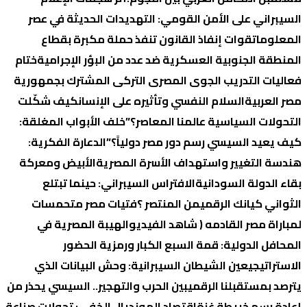
السيبراني على الأمن القومي: التهديدات الحديثة في عصر
المعلومات
قوات إنفاذ القانون تنفذ حملة مكبرة بقطاع
المنطقة الجنوبية العسكرية ضد عدد من البؤر الإجرامية
ختام
فعاليات التدريب الجوى المصرى التركى المشترك بجمهورية
مصر العربية
السلام النفسي وتأثيره على الإنسان
كيف شكّلت
التحولات السياسية عالمنا المعاصر؟
​”خلف الأبواب المغلقة:
كيف يعيد السيسي رسم دور مصر دولياً؟”
الدعارة الفكرية:
هندسة التغيير واستهداف الأسرة المصرية
الأبيض ومعركة
بقاء الدولة السودانية
الافتراس السيبراني: حينما تبتلع
الثواني كيانك الرقمي
من المنتصر ؟
فتيات مصر متحمسات
لمباراة مصر القادمه ( شاهد الفيديو
الهيبة المصرية في
المحافل الدولية: قمة السبع الكبار ورمزية الحضور
الاستراتيجي
عين الشيطان السيبرانية: وحش البيانات الذي
يترصد بمستقبلنا الرقمي
بين الحرب والتهجير.. السيسي يحذر من
إعادة رسم خريطة غزة
اقتصاد المونديال الخفي: تحولات صناعة