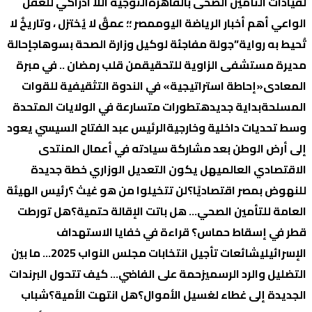
لقيادات التأمين الصحى بالقاهرة
التوجية اللا ادراكي للعقل
الواعي
أهم أخبار الرياضة اليوم
مصر ؛؛ عمقٌ لا يُختزل ، وتاريخٌ لا
تُحيط به رواية”
جولة مفاجئة لوكيل وزارة الصحة بسوهاج
إحالة
مديرة مستشفى الزاوية للتحقيق
من قلب رمضان .. في مبرة
المعادى
«إحاطة استراتيجية» في الندوة التثقيفية للقوات
المسلحة
بداية جديده
تطورات متسارعة في الولايات المتحدة
وسط تحديات داخلية وخارجية
الرئيس عبد الفتاح السيسي يعود
إلى أرض الوطن بعد مشاركة سيادته في أعمال المنتدى
الاقتصادي العالمي
هل يكون التعديل الوزاري خطة جديدة
للنهوض بمصر اقتصاديًا؟
لن تتخيلوا من هو غيث ؟
رئيس الهيئة
العامة للتأمين الصحي… هل باتت الإقالة حتمية؟
هل تورطت
قطر في إسقاط حماس؟ قراءة في خفايا الاستهداف
الإسرائيلي
شائعات تأجيل انتخابات مجلس النواب 2025… ما بين
التضليل والرد الرسمي
زحمة على الفاضي… كيف تتحول البرندات
الجديدة إلى غطاء لغسيل الأموال؟
هل انتهت الأمية؟
شباب