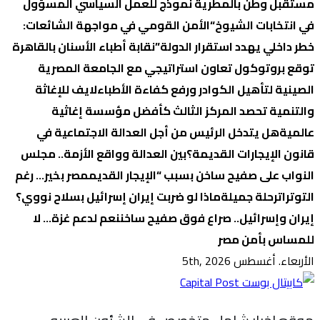
مستقبل وطن بالمطرية نموذج للعمل السياسي المسؤول
في انتخابات الشيوخ
“الأمن القومي في مواجهة الشائعات:
خطر داخلي يهدد استقرار الدولة”
نقابة أطباء الأسنان بالقاهرة
توقع بروتوكول تعاون استراتيجي مع الجامعة المصرية
الصينية لتأهيل الكوادر ورفع كفاءة الأطباء
لايف للإغاثة
والتنمية تحصد المركز الثالث كأفضل مؤسسة إغاثية
عالمية
هل يتدخل الرئيس من أجل العدالة الاجتماعية في
قانون الإيجارات القديمة؟
بين العدالة وواقع الأزمة.. مجلس
النواب على صفيح ساخن بسبب “الإيجار القديم
مصر بخير… رغم
التوترات
رحلة جميلة
ماذا لو ضربت إيران إسرائيل بسلاح نووي؟
إيران وإسرائيل.. صراع فوق صفيح ساخن
نعم لدعم غزة… لا
للمساس بأمن مصر
الأربعاء. أغسطس 5th, 2026