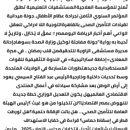
تٌمنح للمؤسسة العلاجية
المستشفيات التعليمية تطلق
المؤتمر السنوي الثامن لجراحة عظام الأطفال..
جولة ميدانية
لقيادات التأمين الصحى بالقاهرة
التوجية اللا ادراكي للعقل
الواعي
أهم أخبار الرياضة اليوم
مصر ؛؛ عمقٌ لا يُختزل ، وتاريخٌ لا
تُحيط به رواية”
جولة مفاجئة لوكيل وزارة الصحة بسوهاج
إحالة
مديرة مستشفى الزاوية للتحقيق
من قلب رمضان .. في مبرة
المعادى
«إحاطة استراتيجية» في الندوة التثقيفية للقوات
المسلحة
بداية جديده
تطورات متسارعة في الولايات المتحدة
وسط تحديات داخلية وخارجية
الرئيس عبد الفتاح السيسي يعود
إلى أرض الوطن بعد مشاركة سيادته في أعمال المنتدى
الاقتصادي العالمي
هل يكون التعديل الوزاري خطة جديدة
للنهوض بمصر اقتصاديًا؟
لن تتخيلوا من هو غيث ؟
رئيس الهيئة
العامة للتأمين الصحي… هل باتت الإقالة حتمية؟
هل تورطت
قطر في إسقاط حماس؟ قراءة في خفايا الاستهداف
الإسرائيلي
شائعات تأجيل انتخابات مجلس النواب 2025… ما بين