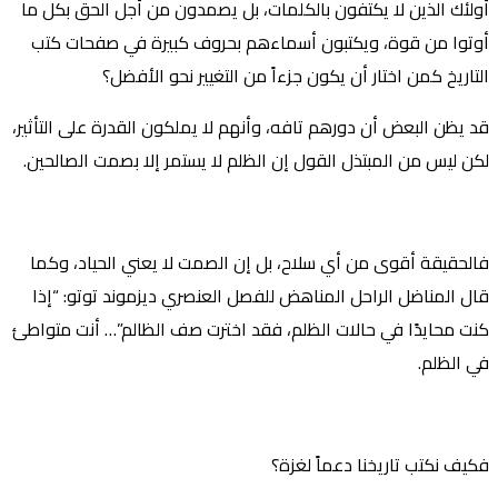
أولئك الذين لا يكتفون بالكلمات، بل يصمدون من أجل الحق بكل ما
أوتوا من قوة، ويكتبون أسماءهم بحروف كبيرة في صفحات كتب
التاريخ كمن اختار أن يكون جزءاً من التغيير نحو الأفضل؟
قد يظن البعض أن دورهم تافه، وأنهم لا يملكون القدرة على التأثير،
لكن ليس من المبتذل القول إن الظلم لا يستمر إلا بصمت الصالحين.
فالحقيقة أقوى من أي سلاح، بل إن الصمت لا يعني الحياد، وكما
قال المناضل الراحل المناهض للفصل العنصري ديزموند توتو: “إذا
كنت محايدًا في حالات الظلم، فقد اخترت صف الظالم”… أنت متواطئ
في الظلم.
فكيف نكتب تاريخنا دعماً لغزة؟