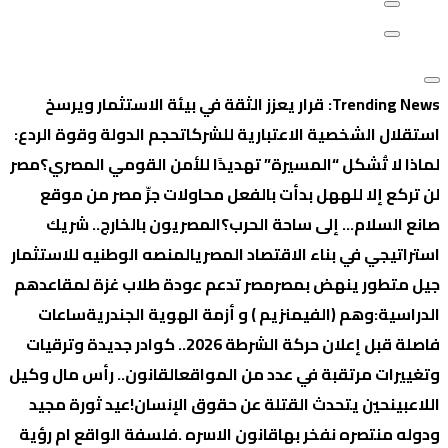
Trending News:
قرار يعزز الثقة في بيئة الاستثمار ويرسخ
استقلال الشخصية الاعتبارية للشركات
حجم الدولة وقوة الردع:
لماذا لا تُشكل “المسيرة” تهديدًا للأمن القومي المصري؟
‏مصر
لن تركع إلا لله
هل بدأت بالفعل محاولات جرِّ مصر من موقع
صانع السلام… إلى ساحة الحرب؟
المصريون بالخارج.. شريك
استراتيجي في بناء الاقتصاد المصري
المنصه الوطنيه للاستثمار
جيل متطور ينهض بمصر
مصر تدعم عودة طلاب غزة لمقاعدهم
الدراسية:
وهم (الفيمنزيم ) و أزمة الهوية الجندرية
ساعات
فاصلة قبل إعلان حركة الشرطة 2026.. كوادر جديدة وترقيات
وتغييرات مرتقبة في عدد من المواقع
القانون.. رأس مال وكيل
اللاعبين
حين يتحدث القتلة عن حقوق الإنسان!
عيد ثورة مجيد
ودوله منتصره نفخر بها
قانون الاسره .فلسفة الواقع ام رؤية