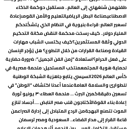
طفله
من شنغهاي إلى العالم.. مستقبل حوكمة الذكاء
الاصطناعي
صناعة البطل الرياضي
التعليم والأمن القومى
إعادة
تسعير العالم: قراءة بنيوية في النظام الذي يتشكّل
حكم
المليار دولار.. كيف رسخت محكمة النقض مكانة التحكيم
الدولي وثقة المستثمرين؟
كيف يكتسب الشباب مهارات
القيادة وصناعة القرارات من خلال التطوع؟
هل يُؤجَر الإنسان
على فعل الحرام؟
استعادة “زمن الفن الجميل”: ضرورة حضارية
لحماية هوية المجتمع
منتخب المستحيل: ملحمة مصرية في
كأس العالم 2026
السيسي يتابع جاهزية الشبكة الوطنية
للطوارئ والسلامة العامة
عندما أعدنا اكتشاف “الوطن” في
تسعين دقيقة
كمين البرث … ملحمة العطاء
٣٠ يونيو ثورة
إعادة بناء القوة
الأكتاجون قلب مصر النابض ….
أجساد تنازع
الموت لتصنع البهجة
من الردع المتبادل إلى إدارة الصراع
من
قاعة القرار إلى مدار الفضاء.. السعودية ومصر ترسمان
مستقبل التكامل العربي بين النجوم.
أثر هجمات الإعلام