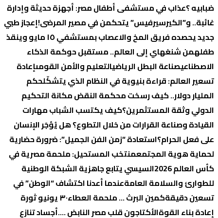
ضبابيه ؟
عذاب في مستشفى أطفال مصر: أجهزة حديثة وإدارة
غائبة.. و”الكيرسيرفيس” يتحكمن في مصير المرضى!
إعجاز طبي
جديد يحصده فريق المخ والاعصاب بمستشفي ١٥ مايو وينقذ
طفله
من شنغهاي إلى العالم.. مستقبل حوكمة الذكاء
الاصطناعي
صناعة البطل الرياضي
التعليم والأمن القومى
إعادة
تسعير العالم: قراءة بنيوية في النظام الذي يتشكّل
حكم
المليار دولار.. كيف رسخت محكمة النقض مكانة التحكيم
الدولي وثقة المستثمرين؟
كيف يكتسب الشباب مهارات
القيادة وصناعة القرارات من خلال التطوع؟
هل يُؤجَر الإنسان
على فعل الحرام؟
استعادة “زمن الفن الجميل”: ضرورة حضارية
لحماية هوية المجتمع
منتخب المستحيل: ملحمة مصرية في
كأس العالم 2026
السيسي يتابع جاهزية الشبكة الوطنية
للطوارئ والسلامة العامة
عندما أعدنا اكتشاف “الوطن” في
تسعين دقيقة
كمين البرث … ملحمة العطاء
٣٠ يونيو ثورة
إعادة بناء القوة
الأكتاجون قلب مصر النابض ….
أجساد تنازع