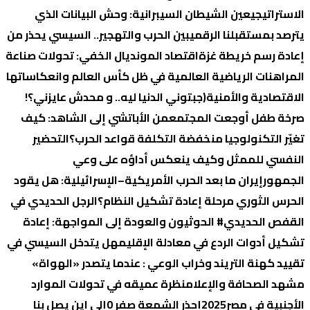
الاستراتيجي
عين الشيطان السيبرانية: وحش البيانات الذي
يترصد بمستقبلنا الرقمي
بين الحرب والتهجير.. السيسي يحذر من
إعادة رسم خريطة غزة
اقتصاد المونديال الخفي: تحولات صناعة
المراهنات الرياضية العالمية في ظل كأس العالم وانعكاساتها
الاقتصادية والأمنية
(جبتوني الدنيا ليه.. و محدش عايزني؟!
صرخة طفل أوجعت المجتمع
من الأباتشي إلى الشاهد: كيف
تغيّر التكنولوجيا منخفضة التكلفة قواعد الحرب؟
التحضير
النفسي للممثل وكيف ينعكس أداؤه على وعي
الجمهور
إيران ما بعد الحرب الأمريكية–الإسرائيلية: هل يقود
الحرس الثوري مرحلة إعادة تشكيل النظام؟
الرجل الحديدي في
القفص الحديدي
# الحوثيون والعودة إلى المواجهة: إعادة
تشكيل أدوات الردع في معادلة الإقليم
هل يتدخل السيسي في
تقييد كهنة التريند وخراب الوعي : عندما يتصدر «الهواة»
مشهد الصحافة والإعلام
نظرة عميقه في تحولات الموارد
الأجنبية في مصر2025
إحذر الشمعة صفر 0
إلي اين يصل بنا