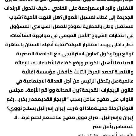
التضليل والرد الرسمي
زحمة على الفاضي… كيف تتحول البرندات
الجديدة إلى غطاء لغسيل الأموال؟
هل انتهت الأمية؟
شباب
مستقبل وطن بالمطرية نموذج للعمل السياسي المسؤول
في انتخابات الشيوخ
“الأمن القومي في مواجهة الشائعات:
خطر داخلي يهدد استقرار الدولة”
نقابة أطباء الأسنان بالقاهرة
توقع بروتوكول تعاون استراتيجي مع الجامعة المصرية
الصينية لتأهيل الكوادر ورفع كفاءة الأطباء
لايف للإغاثة
والتنمية تحصد المركز الثالث كأفضل مؤسسة إغاثية
عالمية
هل يتدخل الرئيس من أجل العدالة الاجتماعية في
قانون الإيجارات القديمة؟
بين العدالة وواقع الأزمة.. مجلس
النواب على صفيح ساخن بسبب “الإيجار القديم
مصر بخير… رغم
التوترات
رحلة جميلة
ماذا لو ضربت إيران إسرائيل بسلاح نووي؟
إيران وإسرائيل.. صراع فوق صفيح ساخن
نعم لدعم غزة… لا
للمساس بأمن مصر
الأربعاء. أغسطس 5th, 2026