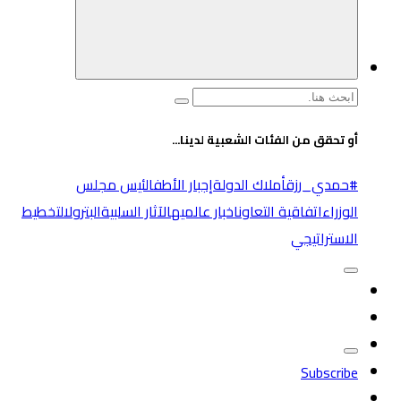
البحث
عن:
أو تحقق من الفئات الشعبية لدينا...
#حمدي_رزق
أملاك الدولة
إجبار الأطفال
ئيس مجلس
الوزراء
اتفاقية التعاون
اخبار عالميه
الآثار السلبية
البترول
التخطيط
الاستراتيجي
Subscribe