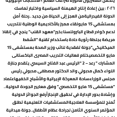
یتحمل المصریون فاتورة صراعات العالم ؟
الانتخابات الإثیوبیة
٢٠٢٦ : بین إعادة إنتاج الھیمنة السیاسیة واختبار تماسك
الدولة الفیدرالیة
من العجز إلى الحياة من جديد ..رحلة أمل
بمستشفي 15 مايو
لقاء مميز بالأكاديمية الوطنية للتدريب
لدعم كوادر قطاع البترول
لسنا بخير
“معهد القلب” ينجح في إنقاذ
مريضة بجلطة رئوية حادة باستخدام تقنية “الشفط
الميكانيكي”
جولة تفقدية لنائب وزير الصحة بمستشفى 15
مايو التخصصي
ختام فعاليات التدريب المصرى الباكستانى
المشترك ” رعد – 2 “
الرئيس عبد الفتاح السيسي يتقدم جنازة
اللواء كمال مدبولي والد الدكتور مصطفى مدبولي رئيس
مجلس الوزراء
ساحة المعركة الإيرانية والأشباح الخفيه
اعتماد
“مستشفى 15 مايو التخصصي” وفق معايير الجودة الدولية..
وإشادة بدور الإدارة في تحقيق الإنجاز
أرفع الجوائز الدولية
تٌمنح للمؤسسة العلاجية
المستشفيات التعليمية تطلق
المؤتمر السنوي الثامن لجراحة عظام الأطفال..
جولة ميدانية