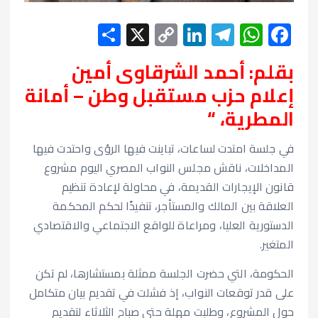
S
X
C
Li
T
W
F
h
o
n
el
h
ac
بقلم: أحمد الشرقاوى أمين
ar
p
ke
e
at
e
إعلام حزب مستقبل وطن – أمانة
e
y
dI
gr
s
b
المطرية، “
Li
n
a
A
o
n
m
p
o
في جلسة امتدت لساعات، تباينت فيها الرؤى واحتدت فيها
k
p
k
المداخلات، ناقش مجلس النواب المصري اليوم مشروع
قانون الإيجارات القديمة، في محاولة لإعادة تنظيم
العلاقة بين المالك والمستأجر، تنفيذًا لحكم المحكمة
الدستورية العليا، ومراعاة للواقع الاجتماعي والاقتصادي
المتغير.
الحكومة، التي حضرت الجلسة ممثلة بمستشارها، لم تكن
على قدر توقعات النواب، إذ فشلت في تقديم بيان متكامل
حول المشروع، وطلبت مهلة حتى صباح الثلاثاء لتقديم