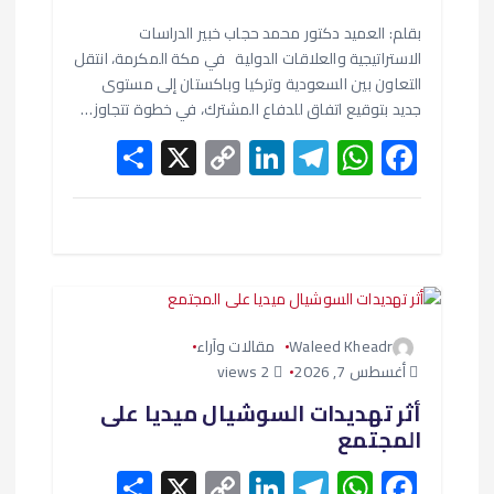
ت
h
o
n
el
h
ac
e
at
e
ke
p
بقلم: العميد دكتور محمد حجاب خبير الدراسات
ar
الاستراتيجية والعلاقات الدولية في مكة المكرمة، انتقل
e
y
dI
gr
s
b
التعاون بين السعودية وتركيا وباكستان إلى مستوى
Li
n
a
A
o
جديد بتوقيع اتفاق للدفاع المشترك، في خطوة تتجاوز…
S
X
n
C
Li
m
T
W
p
o
F
h
o
k
n
el
p
h
ac
k
ar
p
ke
e
at
e
e
y
dI
gr
s
b
Li
n
a
A
o
n
m
p
o
Waleed Kheadr
مقالات وآراء
k
p
k
أغسطس 7, 2026
2 views
أثر تهديدات السوشيال ميديا على
المجتمع
S
X
C
Li
T
W
F