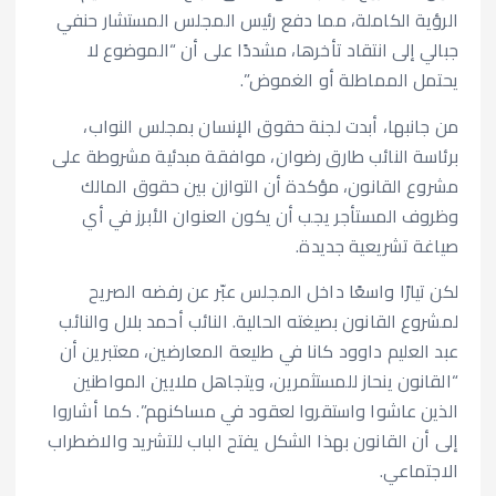
الرؤية الكاملة، مما دفع رئيس المجلس المستشار حنفي
جبالي إلى انتقاد تأخرها، مشددًا على أن “الموضوع لا
يحتمل المماطلة أو الغموض”.
من جانبها، أبدت لجنة حقوق الإنسان بمجلس النواب،
برئاسة النائب طارق رضوان، موافقة مبدئية مشروطة على
مشروع القانون، مؤكدة أن التوازن بين حقوق المالك
وظروف المستأجر يجب أن يكون العنوان الأبرز في أي
صياغة تشريعية جديدة.
لكن تيارًا واسعًا داخل المجلس عبّر عن رفضه الصريح
لمشروع القانون بصيغته الحالية. النائب أحمد بلال والنائب
عبد العليم داوود كانا في طليعة المعارضين، معتبرين أن
“القانون ينحاز للمستثمرين، ويتجاهل ملايين المواطنين
الذين عاشوا واستقروا لعقود في مساكنهم”. كما أشاروا
إلى أن القانون بهذا الشكل يفتح الباب للتشريد والاضطراب
الاجتماعي.