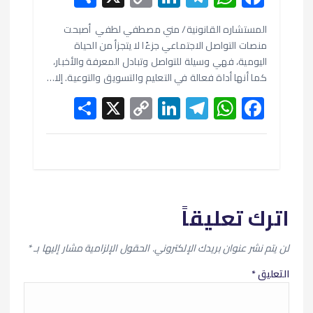
h
o
n
el
h
ac
e
at
e
ke
p
المستشاره القانونية/ مني مصطفي لطفي أصبحت
ar
منصات التواصل الاجتماعي جزءًا لا يتجزأ من الحياة
e
y
dI
gr
s
b
اليومية، فهي وسيلة للتواصل وتبادل المعرفة والأخبار،
Li
n
a
A
o
كما أنها أداة فعالة في التعليم والتسويق والتوعية. إلا…
S
X
n
C
Li
m
T
W
p
o
F
h
o
k
n
el
p
h
ac
k
ar
p
ke
e
at
e
e
y
dI
gr
s
b
Li
n
a
A
o
اترك تعليقاً
n
m
p
o
k
p
k
لن يتم نشر عنوان بريدك الإلكتروني.
الحقول الإلزامية مشار إليها بـ
*
التعليق
*