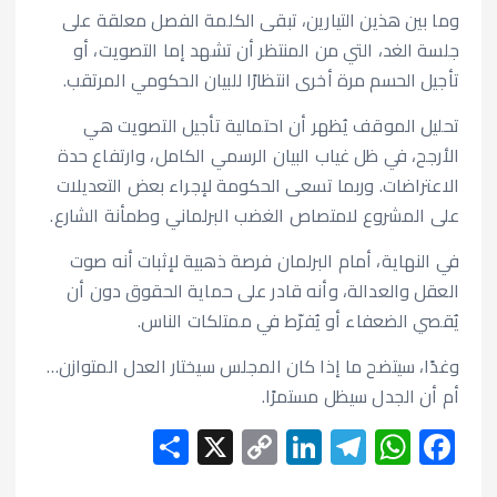
وما بين هذين التيارين، تبقى الكلمة الفصل معلقة على
جلسة الغد، التي من المنتظر أن تشهد إما التصويت، أو
تأجيل الحسم مرة أخرى انتظارًا للبيان الحكومي المرتقب.
تحليل الموقف يُظهر أن احتمالية تأجيل التصويت هي
الأرجح، في ظل غياب البيان الرسمي الكامل، وارتفاع حدة
الاعتراضات. وربما تسعى الحكومة لإجراء بعض التعديلات
على المشروع لامتصاص الغضب البرلماني وطمأنة الشارع.
في النهاية، أمام البرلمان فرصة ذهبية لإثبات أنه صوت
العقل والعدالة، وأنه قادر على حماية الحقوق دون أن
يُقصي الضعفاء أو يُفرّط في ممتلكات الناس.
وغدًا، سيتضح ما إذا كان المجلس سيختار العدل المتوازن…
أم أن الجدل سيظل مستمرًا.
S
X
C
Li
T
W
F
h
o
n
el
h
ac