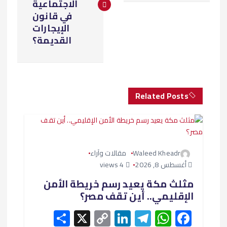
فّ
الاجتماعية
في قانون
ح
الإيجارات
القديمة؟
ا
ل
Related Posts
م
ق
ا
Waleed Kheadr
مقالات وآراء
أغسطس 8, 2026
4 views
ل
مثلث مكة يعيد رسم خريطة الأمن
الإقليمي.. أين تقف مصر؟
ا
S
X
C
Li
T
W
F