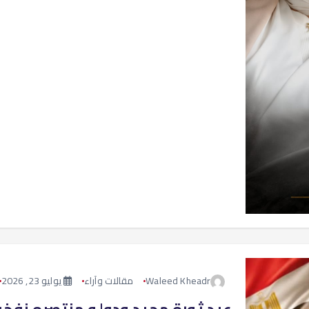
k
p
k
Waleed Kheadr
مقالات وآراء
يوليو 23, 2026