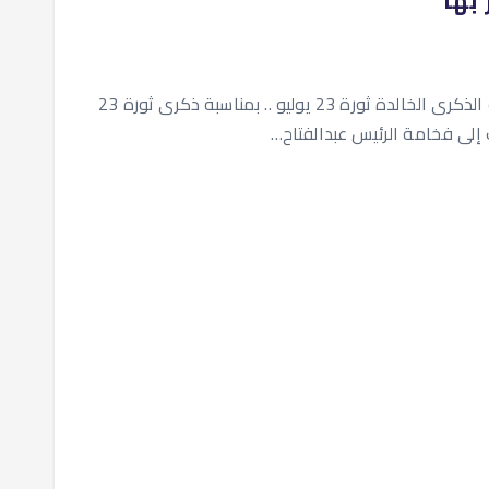
بها
كتبت نهى عيد الكاتبة و الباحثة فى الشئون السياسية الذكرى الخالدة ثورة 23 يوليو .. بمناسبة ذكرى ثورة 23
 إلى فخامة الرئيس عبدالفتاح…