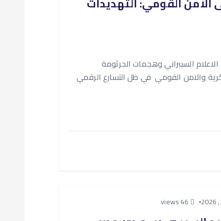
ى الأمن القومي: التهديدات
لاعلام السيبراني وهجمات الجرثومة
رية والامن القومي في ظل التسارع الرقمي
46 views