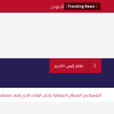
Trending News:
أ
ث
ر
ت
ه
د
ي
د
ا
ت
ا
ل
س
و
ش
ي
ا
بقلم رئيس التحرير
اخبار محليه
محافظا
الصحه
مقالات وآراء
الرئيسية
عين الشيطان السيبرانية: وحش البيانات الذي يترصد بمستقبل