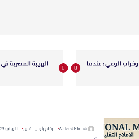
خراب الوعي : عندما
الهيبة المصرية في 
Waleed Kheadr
بقلم رئيس التحرير
يونيو 23, 2026