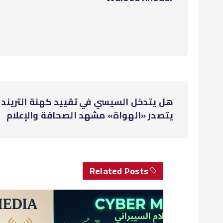
ت
هل يتدخل السيسي في تقييد كهنة التريند و
ص
يتصدر «الهواة» مشهد الصحافة والإعلام
فّ
ح
Related Posts
ا