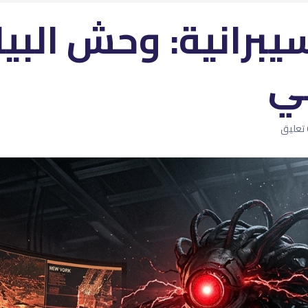
يبرانية: وحش البيا
مي