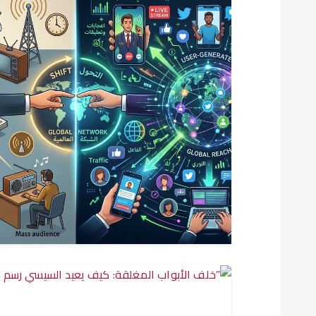
ل
م
ق
ا
ل
ا
ت