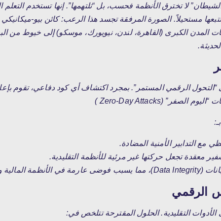
شيطان” لا تخترق الأنظمة فحسب، بل “تلتهمها”.
إنها تستخدم التعلم ال
بعها مستحيلاً.
الصورة المرفقة تجسد هذا الرعب:
كائن بيو-ميكانيكي 
ات المدن الكبرى (القاهرة، لندن، نيويورك، موسكو) إلى خيوط من البيا
لحديثة.
ر
 “التحول الرقمي المستمر”.
بمجرد اكتشاف أي كود دفاعي، تقوم بإعاد
” (Zero-Day Attacks )
ـ:
ي مع التدابير الأمنية المضادة.
ير معقدة تجعل حركتها غير مرئية للأنظمة التقليدية.
لأنظمة المالية والطوارئ.
وس الرقمي
 الأدوات التقليدية.
الحلول المقترحة تتلخص في: