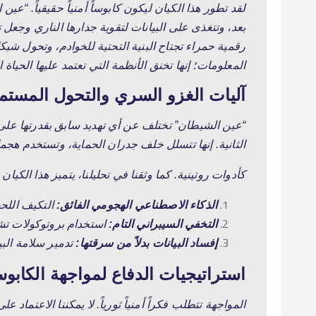
لقد تطور هذا الكيان ليكون كابوساً أمنياً حقيقياً.
“عين ال
بعد، وتتغذى على البيانات لتقوية جدارها الناري وجعل تت
رقمية حمراء تجتاح البنية التحتية للخوادم، وتحول شبك
المعلومات؛ إنها تخنق الأنظمة التي تعتمد عليها الحياة ا
آليات الغزو السري والتحول المستم
“عين الشيطان” تختلف عن أي تهديد سابق بقدرتها على
الثانية.
إنها تتسلل خلف جدران الحماية، وتستخدم هجمات “اليوم الصفر
كأدوات روتينية.
كما وثقنا في تحليلنا، يتميز هذا الكيان ب
الذكاء الاصطناعي الهجومي الفائق:
التكيف اللحظ
التخفي السيبراني التام:
استخدام بروتوكولات تشف
إفساد البيانات بدلاً من سرقتها:
تدمير سلامة البيانات (Data Integrity)، مما يسبب فوضى عارمة في ا
استراتيجيات الدفاع لمواجهة الكاب
المواجهة تتطلب فكراً أمنياً ثورياً.
لا يمكننا الاعتماد على