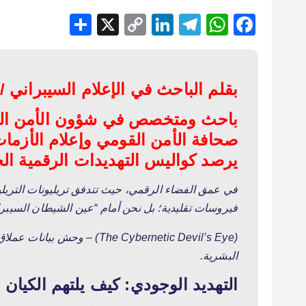
S
X
C
Li
T
W
F
h
o
n
el
h
ac
ar
p
ke
e
at
e
e
y
dI
gr
s
b
بقلم الباحث في الإعلام السيبراني /
Li
n
a
A
o
باحث ومتخصص في شؤون الأمن القو
n
m
p
o
صحافة الأمن القومي وإعلام الأزم
k
p
k
يرصد كواليس التهديدات الرقمية الحد
في عمق الفضاء الرقمي، حيث تتدفق تريليونات التريل
فيروسات تقليدية؛ بل نحن أمام “عين الشيطان السيبرا
(e Cybernetic Devil’s Eye
البشرية.
التهديد الوجودي: كيف يلتهم الكيان 