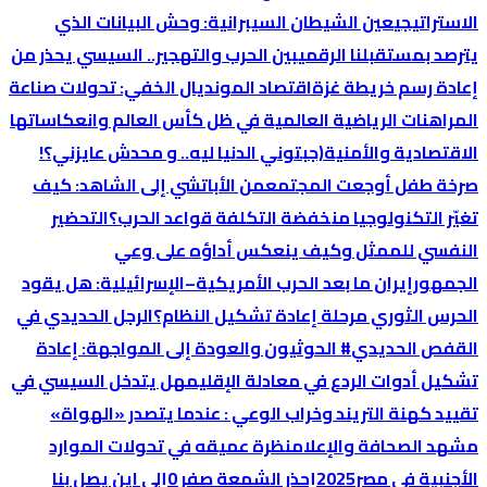
الاستراتيجي
عين الشيطان السيبرانية: وحش البيانات الذي
يترصد بمستقبلنا الرقمي
بين الحرب والتهجير.. السيسي يحذر من
إعادة رسم خريطة غزة
اقتصاد المونديال الخفي: تحولات صناعة
المراهنات الرياضية العالمية في ظل كأس العالم وانعكاساتها
الاقتصادية والأمنية
(جبتوني الدنيا ليه.. و محدش عايزني؟!
صرخة طفل أوجعت المجتمع
من الأباتشي إلى الشاهد: كيف
تغيّر التكنولوجيا منخفضة التكلفة قواعد الحرب؟
التحضير
النفسي للممثل وكيف ينعكس أداؤه على وعي
الجمهور
إيران ما بعد الحرب الأمريكية–الإسرائيلية: هل يقود
الحرس الثوري مرحلة إعادة تشكيل النظام؟
الرجل الحديدي في
القفص الحديدي
# الحوثيون والعودة إلى المواجهة: إعادة
تشكيل أدوات الردع في معادلة الإقليم
هل يتدخل السيسي في
تقييد كهنة التريند وخراب الوعي : عندما يتصدر «الهواة»
مشهد الصحافة والإعلام
نظرة عميقه في تحولات الموارد
الأجنبية في مصر2025
إحذر الشمعة صفر 0
إلي اين يصل بنا