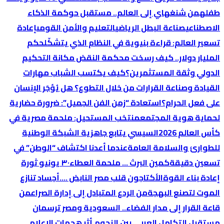
طفله
من شنغهاي إلى العالم.. مستقبل حوكمة الذكاء
الاصطناعي
صناعة البطل الرياضي
التعليم والأمن القومى
إعادة
تسعير العالم: قراءة بنيوية في النظام الذي يتشكّل
حكم
المليار دولار.. كيف رسخت محكمة النقض مكانة التحكيم
الدولي وثقة المستثمرين؟
كيف يكتسب الشباب مهارات
القيادة وصناعة القرارات من خلال التطوع؟
هل يُؤجَر الإنسان
على فعل الحرام؟
استعادة “زمن الفن الجميل”: ضرورة حضارية
لحماية هوية المجتمع
منتخب المستحيل: ملحمة مصرية في
كأس العالم 2026
السيسي يتابع جاهزية الشبكة الوطنية
للطوارئ والسلامة العامة
عندما أعدنا اكتشاف “الوطن” في
تسعين دقيقة
كمين البرث … ملحمة العطاء
٣٠ يونيو ثورة
إعادة بناء القوة
الأكتاجون قلب مصر النابض ….
أجساد تنازع
الموت لتصنع البهجة
من الردع المتبادل إلى إدارة الصراع
من
قاعة القرار إلى مدار الفضاء.. السعودية ومصر ترسمان
مستقبل التكامل العربي بين النجوم.
أثر هجمات الإعلام