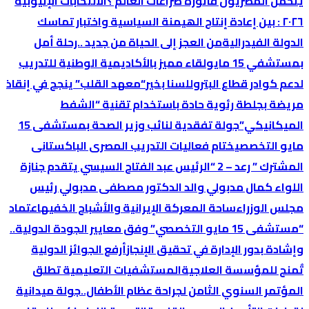
یتحمل المصریون فاتورة صراعات العالم ؟
الانتخابات الإثیوبیة
٢٠٢٦ : بین إعادة إنتاج الھیمنة السیاسیة واختبار تماسك
الدولة الفیدرالیة
من العجز إلى الحياة من جديد ..رحلة أمل
بمستشفي 15 مايو
لقاء مميز بالأكاديمية الوطنية للتدريب
لدعم كوادر قطاع البترول
لسنا بخير
“معهد القلب” ينجح في إنقاذ
مريضة بجلطة رئوية حادة باستخدام تقنية “الشفط
الميكانيكي”
جولة تفقدية لنائب وزير الصحة بمستشفى 15
مايو التخصصي
ختام فعاليات التدريب المصرى الباكستانى
المشترك ” رعد – 2 “
الرئيس عبد الفتاح السيسي يتقدم جنازة
اللواء كمال مدبولي والد الدكتور مصطفى مدبولي رئيس
مجلس الوزراء
ساحة المعركة الإيرانية والأشباح الخفيه
اعتماد
“مستشفى 15 مايو التخصصي” وفق معايير الجودة الدولية..
وإشادة بدور الإدارة في تحقيق الإنجاز
أرفع الجوائز الدولية
تٌمنح للمؤسسة العلاجية
المستشفيات التعليمية تطلق
المؤتمر السنوي الثامن لجراحة عظام الأطفال..
جولة ميدانية