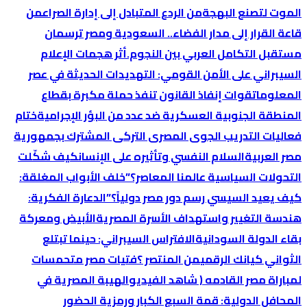
الموت لتصنع البهجة
من الردع المتبادل إلى إدارة الصراع
من
قاعة القرار إلى مدار الفضاء.. السعودية ومصر ترسمان
مستقبل التكامل العربي بين النجوم.
أثر هجمات الإعلام
السيبراني على الأمن القومي: التهديدات الحديثة في عصر
المعلومات
قوات إنفاذ القانون تنفذ حملة مكبرة بقطاع
المنطقة الجنوبية العسكرية ضد عدد من البؤر الإجرامية
ختام
فعاليات التدريب الجوى المصرى التركى المشترك بجمهورية
مصر العربية
السلام النفسي وتأثيره على الإنسان
كيف شكّلت
التحولات السياسية عالمنا المعاصر؟
​”خلف الأبواب المغلقة:
كيف يعيد السيسي رسم دور مصر دولياً؟”
الدعارة الفكرية:
هندسة التغيير واستهداف الأسرة المصرية
الأبيض ومعركة
بقاء الدولة السودانية
الافتراس السيبراني: حينما تبتلع
الثواني كيانك الرقمي
من المنتصر ؟
فتيات مصر متحمسات
لمباراة مصر القادمه ( شاهد الفيديو
الهيبة المصرية في
المحافل الدولية: قمة السبع الكبار ورمزية الحضور