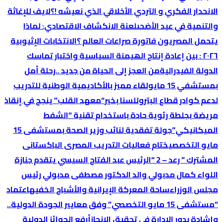
الانحدار الفكري و التردي الأخلاقي الذي نعيشه !؟
لايف للإغاثة
والتنمية في عيد الأضحى
لعنة الانكشاف الاقتصادي: لماذا
یتحمل المصریون فاتورة صراعات العالم ؟
الانتخابات الإثیوبیة
٢٠٢٦ : بین إعادة إنتاج الھیمنة السیاسیة واختبار تماسك
الدولة الفیدرالیة
من العجز إلى الحياة من جديد ..رحلة أمل
بمستشفي 15 مايو
لقاء مميز بالأكاديمية الوطنية للتدريب
لدعم كوادر قطاع البترول
لسنا بخير
“معهد القلب” ينجح في إنقاذ
مريضة بجلطة رئوية حادة باستخدام تقنية “الشفط
الميكانيكي”
جولة تفقدية لنائب وزير الصحة بمستشفى 15
مايو التخصصي
ختام فعاليات التدريب المصرى الباكستانى
المشترك ” رعد – 2 “
الرئيس عبد الفتاح السيسي يتقدم جنازة
اللواء كمال مدبولي والد الدكتور مصطفى مدبولي رئيس
مجلس الوزراء
ساحة المعركة الإيرانية والأشباح الخفيه
اعتماد
“مستشفى 15 مايو التخصصي” وفق معايير الجودة الدولية..
وإشادة بدور الإدارة في تحقيق الإنجاز
أرفع الجوائز الدولية