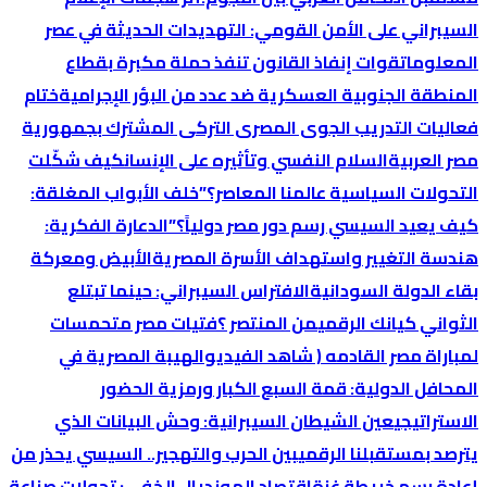
السيبراني على الأمن القومي: التهديدات الحديثة في عصر
المعلومات
قوات إنفاذ القانون تنفذ حملة مكبرة بقطاع
المنطقة الجنوبية العسكرية ضد عدد من البؤر الإجرامية
ختام
فعاليات التدريب الجوى المصرى التركى المشترك بجمهورية
مصر العربية
السلام النفسي وتأثيره على الإنسان
كيف شكّلت
التحولات السياسية عالمنا المعاصر؟
​”خلف الأبواب المغلقة:
كيف يعيد السيسي رسم دور مصر دولياً؟”
الدعارة الفكرية:
هندسة التغيير واستهداف الأسرة المصرية
الأبيض ومعركة
بقاء الدولة السودانية
الافتراس السيبراني: حينما تبتلع
الثواني كيانك الرقمي
من المنتصر ؟
فتيات مصر متحمسات
لمباراة مصر القادمه ( شاهد الفيديو
الهيبة المصرية في
المحافل الدولية: قمة السبع الكبار ورمزية الحضور
الاستراتيجي
عين الشيطان السيبرانية: وحش البيانات الذي
يترصد بمستقبلنا الرقمي
بين الحرب والتهجير.. السيسي يحذر من
إعادة رسم خريطة غزة
اقتصاد المونديال الخفي: تحولات صناعة