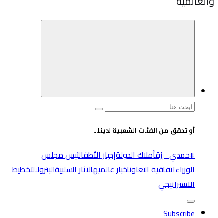
والعالميه
البحث
عن:
أو تحقق من الفئات الشعبية لدينا...
#حمدي_رزق
أملاك الدولة
إجبار الأطفال
ئيس مجلس
الوزراء
اتفاقية التعاون
اخبار عالميه
الآثار السلبية
البترول
التخطيط
الاستراتيجي
Subscribe