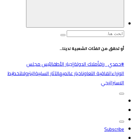
البحث
عن:
أو تحقق من الفئات الشعبية لدينا...
#حمدي_رزق
أملاك الدولة
إجبار الأطفال
ئيس مجلس
الوزراء
اتفاقية التعاون
اخبار عالميه
الآثار السلبية
البترول
التخطيط
الاستراتيجي
Subscribe