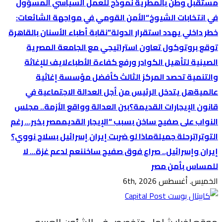
مستقبل وطن بالمطرية نموذج للعمل السياسي المسؤول
في انتخابات الشيوخ
“الأمن القومي في مواجهة الشائعات:
خطر داخلي يهدد استقرار الدولة”
نقابة أطباء الأسنان بالقاهرة
توقع بروتوكول تعاون استراتيجي مع الجامعة المصرية
الصينية لتأهيل الكوادر ورفع كفاءة الأطباء
لايف للإغاثة
والتنمية تحصد المركز الثالث كأفضل مؤسسة إغاثية
عالمية
هل يتدخل الرئيس من أجل العدالة الاجتماعية في
قانون الإيجارات القديمة؟
بين العدالة وواقع الأزمة.. مجلس
النواب على صفيح ساخن بسبب “الإيجار القديم
مصر بخير… رغم
التوترات
رحلة جميلة
ماذا لو ضربت إيران إسرائيل بسلاح نووي؟
إيران وإسرائيل.. صراع فوق صفيح ساخن
نعم لدعم غزة… لا
للمساس بأمن مصر
الخميس. أغسطس 6th, 2026