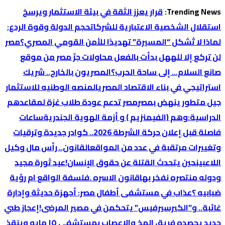
التجاوز
Trending News:
قرار يعزز الثقة في بيئة الاستثمار ويرسخ
إلى
استقلال الشخصية الاعتبارية للشركات
حجم الدولة وقوة الردع:
المحتوى
لماذا لا تُشكل “المسيرة” تهديدًا للأمن القومي المصري؟
‏مصر
لن تركع إلا لله
هل بدأت بالفعل محاولات جرِّ مصر من موقع
صانع السلام… إلى ساحة الحرب؟
المصريون بالخارج.. شريك
استراتيجي في بناء الاقتصاد المصري
المنصه الوطنيه للاستثمار
جيل متطور ينهض بمصر
مصر تدعم عودة طلاب غزة لمقاعدهم
الدراسية:
وهم (الفيمنزيم ) و أزمة الهوية الجندرية
ساعات
فاصلة قبل إعلان حركة الشرطة 2026.. كوادر جديدة وترقيات
وتغييرات مرتقبة في عدد من المواقع
القانون.. رأس مال وكيل
اللاعبين
حين يتحدث القتلة عن حقوق الإنسان!
عيد ثورة مجيد
ودوله منتصره نفخر بها
قانون الاسره .فلسفة الواقع ام رؤية
ضبابيه ؟
عذاب في مستشفى أطفال مصر: أجهزة حديثة وإدارة
غائبة.. و”الكيرسيرفيس” يتحكمن في مصير المرضى!
إعجاز طبي
جديد يحصده فريق المخ والاعصاب بمستشفي ١٥ مايو وينقذ