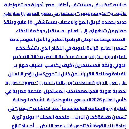
ضبابيه ؟
عذاب في مستشفى أطفال مصر: أجهزة حديثة وإدارة
غائبة.. و”الكيرسيرفيس” يتحكمن في مصير المرضى!
إعجاز طبي
جديد يحصده فريق المخ والاعصاب بمستشفي ١٥ مايو وينقذ
طفله
من شنغهاي إلى العالم.. مستقبل حوكمة الذكاء
الاصطناعي
صناعة البطل الرياضي
التعليم والأمن القومى
إعادة
تسعير العالم: قراءة بنيوية في النظام الذي يتشكّل
حكم
المليار دولار.. كيف رسخت محكمة النقض مكانة التحكيم
الدولي وثقة المستثمرين؟
كيف يكتسب الشباب مهارات
القيادة وصناعة القرارات من خلال التطوع؟
هل يُؤجَر الإنسان
على فعل الحرام؟
استعادة “زمن الفن الجميل”: ضرورة حضارية
لحماية هوية المجتمع
منتخب المستحيل: ملحمة مصرية في
كأس العالم 2026
السيسي يتابع جاهزية الشبكة الوطنية
للطوارئ والسلامة العامة
عندما أعدنا اكتشاف “الوطن” في
تسعين دقيقة
كمين البرث … ملحمة العطاء
٣٠ يونيو ثورة
إعادة بناء القوة
الأكتاجون قلب مصر النابض ….
أجساد تنازع