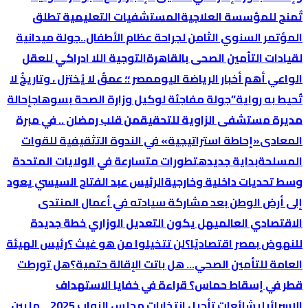
تٌمنح للمؤسسة العلاجية
المستشفيات التعليمية تطلق
المؤتمر السنوي الثامن لجراحة عظام الأطفال..
جولة ميدانية
لقيادات التأمين الصحى بالقاهرة
التوجية اللا ادراكي للعقل
الواعي
أهم أخبار الرياضة اليوم
مصر ؛؛ عمقٌ لا يُختزل ، وتاريخٌ لا
تُحيط به رواية”
جولة مفاجئة لوكيل وزارة الصحة بسوهاج
إحالة
مديرة مستشفى الزاوية للتحقيق
من قلب رمضان .. في مبرة
المعادى
«إحاطة استراتيجية» في الندوة التثقيفية للقوات
المسلحة
بداية جديده
تطورات متسارعة في الولايات المتحدة
وسط تحديات داخلية وخارجية
الرئيس عبد الفتاح السيسي يعود
إلى أرض الوطن بعد مشاركة سيادته في أعمال المنتدى
الاقتصادي العالمي
هل يكون التعديل الوزاري خطة جديدة
للنهوض بمصر اقتصاديًا؟
لن تتخيلوا من هو غيث ؟
رئيس الهيئة
العامة للتأمين الصحي… هل باتت الإقالة حتمية؟
هل تورطت
قطر في إسقاط حماس؟ قراءة في خفايا الاستهداف
الإسرائيلي
شائعات تأجيل انتخابات مجلس النواب 2025… ما بين