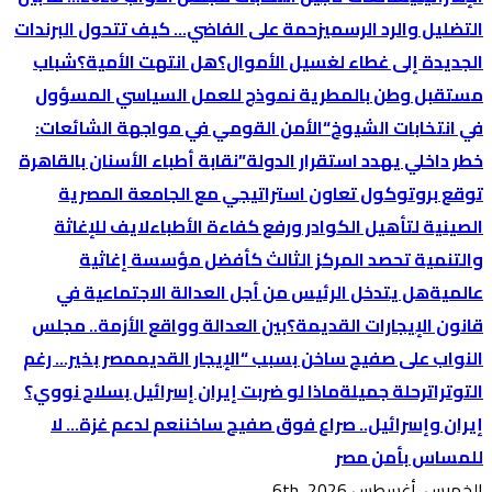
التضليل والرد الرسمي
زحمة على الفاضي… كيف تتحول البرندات
الجديدة إلى غطاء لغسيل الأموال؟
هل انتهت الأمية؟
شباب
مستقبل وطن بالمطرية نموذج للعمل السياسي المسؤول
في انتخابات الشيوخ
“الأمن القومي في مواجهة الشائعات:
خطر داخلي يهدد استقرار الدولة”
نقابة أطباء الأسنان بالقاهرة
توقع بروتوكول تعاون استراتيجي مع الجامعة المصرية
الصينية لتأهيل الكوادر ورفع كفاءة الأطباء
لايف للإغاثة
والتنمية تحصد المركز الثالث كأفضل مؤسسة إغاثية
عالمية
هل يتدخل الرئيس من أجل العدالة الاجتماعية في
قانون الإيجارات القديمة؟
بين العدالة وواقع الأزمة.. مجلس
النواب على صفيح ساخن بسبب “الإيجار القديم
مصر بخير… رغم
التوترات
رحلة جميلة
ماذا لو ضربت إيران إسرائيل بسلاح نووي؟
إيران وإسرائيل.. صراع فوق صفيح ساخن
نعم لدعم غزة… لا
للمساس بأمن مصر
الخميس. أغسطس 6th, 2026