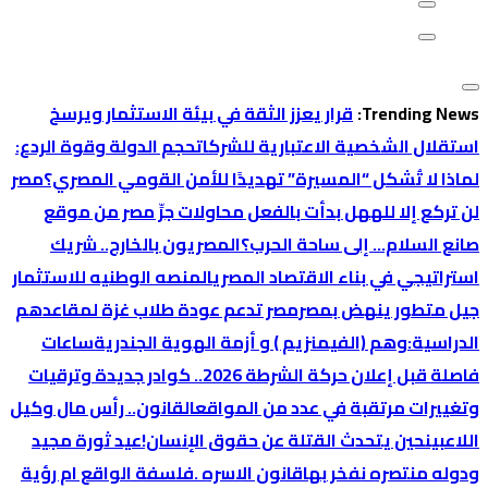
Trending News:
قرار يعزز الثقة في بيئة الاستثمار ويرسخ
استقلال الشخصية الاعتبارية للشركات
حجم الدولة وقوة الردع:
لماذا لا تُشكل “المسيرة” تهديدًا للأمن القومي المصري؟
‏مصر
لن تركع إلا لله
هل بدأت بالفعل محاولات جرِّ مصر من موقع
صانع السلام… إلى ساحة الحرب؟
المصريون بالخارج.. شريك
استراتيجي في بناء الاقتصاد المصري
المنصه الوطنيه للاستثمار
جيل متطور ينهض بمصر
مصر تدعم عودة طلاب غزة لمقاعدهم
الدراسية:
وهم (الفيمنزيم ) و أزمة الهوية الجندرية
ساعات
فاصلة قبل إعلان حركة الشرطة 2026.. كوادر جديدة وترقيات
وتغييرات مرتقبة في عدد من المواقع
القانون.. رأس مال وكيل
اللاعبين
حين يتحدث القتلة عن حقوق الإنسان!
عيد ثورة مجيد
ودوله منتصره نفخر بها
قانون الاسره .فلسفة الواقع ام رؤية