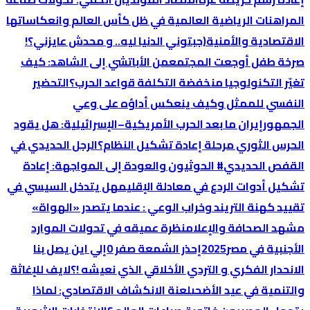
المراهنات الرياضية العالمية في ظل كأس العالم وانعكاساتها
الاقتصادية والأمنية
(جبتوني الدنيا ليه.. و محدش عايزني؟!
صرخة طفل أوجعت المجتمع
من الأباتشي إلى الشاهد: كيف
تغيّر التكنولوجيا منخفضة التكلفة قواعد الحرب؟
التحضير
النفسي للممثل وكيف ينعكس أداؤه على وعي
الجمهور
إيران ما بعد الحرب الأمريكية–الإسرائيلية: هل يقود
الحرس الثوري مرحلة إعادة تشكيل النظام؟
الرجل الحديدي في
القفص الحديدي
# الحوثيون والعودة إلى المواجهة: إعادة
تشكيل أدوات الردع في معادلة الإقليم
هل يتدخل السيسي في
تقييد كهنة التريند وخراب الوعي : عندما يتصدر «الهواة»
مشهد الصحافة والإعلام
نظرة عميقه في تحولات الموارد
الأجنبية في مصر2025
إحذر الشمعة صفر 0
إلي اين يصل بنا
الانحدار الفكري و التردي الأخلاقي الذي نعيشه !؟
لايف للإغاثة
والتنمية في عيد الأضحى
لعنة الانكشاف الاقتصادي: لماذا