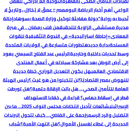
لقيادات التأمين الصحى بالقاهرة
التوجية اللا ادراكي للعقل
الواعي
أهم أخبار الرياضة اليوم
مصر ؛؛ عمقٌ لا يُختزل ، وتاريخٌ لا
تُحيط به رواية”
جولة مفاجئة لوكيل وزارة الصحة بسوهاج
إحالة
مديرة مستشفى الزاوية للتحقيق
من قلب رمضان .. في مبرة
المعادى
«إحاطة استراتيجية» في الندوة التثقيفية للقوات
المسلحة
بداية جديده
تطورات متسارعة في الولايات المتحدة
وسط تحديات داخلية وخارجية
الرئيس عبد الفتاح السيسي يعود
إلى أرض الوطن بعد مشاركة سيادته في أعمال المنتدى
الاقتصادي العالمي
هل يكون التعديل الوزاري خطة جديدة
للنهوض بمصر اقتصاديًا؟
لن تتخيلوا من هو غيث ؟
رئيس الهيئة
العامة للتأمين الصحي… هل باتت الإقالة حتمية؟
هل تورطت
قطر في إسقاط حماس؟ قراءة في خفايا الاستهداف
الإسرائيلي
شائعات تأجيل انتخابات مجلس النواب 2025… ما بين
التضليل والرد الرسمي
زحمة على الفاضي… كيف تتحول البرندات
الجديدة إلى غطاء لغسيل الأموال؟
هل انتهت الأمية؟
شباب