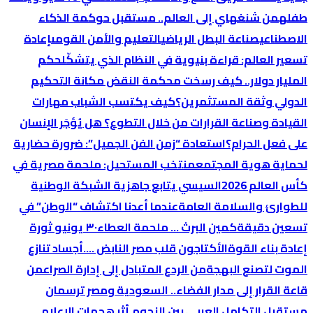
طفله
من شنغهاي إلى العالم.. مستقبل حوكمة الذكاء
الاصطناعي
صناعة البطل الرياضي
التعليم والأمن القومى
إعادة
تسعير العالم: قراءة بنيوية في النظام الذي يتشكّل
حكم
المليار دولار.. كيف رسخت محكمة النقض مكانة التحكيم
الدولي وثقة المستثمرين؟
كيف يكتسب الشباب مهارات
القيادة وصناعة القرارات من خلال التطوع؟
هل يُؤجَر الإنسان
على فعل الحرام؟
استعادة “زمن الفن الجميل”: ضرورة حضارية
لحماية هوية المجتمع
منتخب المستحيل: ملحمة مصرية في
كأس العالم 2026
السيسي يتابع جاهزية الشبكة الوطنية
للطوارئ والسلامة العامة
عندما أعدنا اكتشاف “الوطن” في
تسعين دقيقة
كمين البرث … ملحمة العطاء
٣٠ يونيو ثورة
إعادة بناء القوة
الأكتاجون قلب مصر النابض ….
أجساد تنازع
الموت لتصنع البهجة
من الردع المتبادل إلى إدارة الصراع
من
قاعة القرار إلى مدار الفضاء.. السعودية ومصر ترسمان
مستقبل التكامل العربي بين النجوم.
أثر هجمات الإعلام