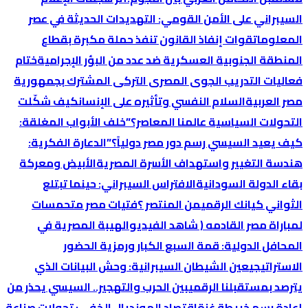
السيبراني على الأمن القومي: التهديدات الحديثة في عصر
المعلومات
قوات إنفاذ القانون تنفذ حملة مكبرة بقطاع
المنطقة الجنوبية العسكرية ضد عدد من البؤر الإجرامية
ختام
فعاليات التدريب الجوى المصرى التركى المشترك بجمهورية
مصر العربية
السلام النفسي وتأثيره على الإنسان
كيف شكّلت
التحولات السياسية عالمنا المعاصر؟
​”خلف الأبواب المغلقة:
كيف يعيد السيسي رسم دور مصر دولياً؟”
الدعارة الفكرية:
هندسة التغيير واستهداف الأسرة المصرية
الأبيض ومعركة
بقاء الدولة السودانية
الافتراس السيبراني: حينما تبتلع
الثواني كيانك الرقمي
من المنتصر ؟
فتيات مصر متحمسات
لمباراة مصر القادمه ( شاهد الفيديو
الهيبة المصرية في
المحافل الدولية: قمة السبع الكبار ورمزية الحضور
الاستراتيجي
عين الشيطان السيبرانية: وحش البيانات الذي
يترصد بمستقبلنا الرقمي
بين الحرب والتهجير.. السيسي يحذر من
إعادة رسم خريطة غزة
اقتصاد المونديال الخفي: تحولات صناعة