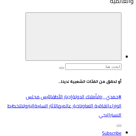
والعالميه
البحث
عن:
أو تحقق من الفئات الشعبية لدينا...
#حمدي_رزق
أملاك الدولة
إجبار الأطفال
ئيس مجلس
الوزراء
اتفاقية التعاون
اخبار عالميه
الآثار السلبية
البترول
التخطيط
الاستراتيجي
Subscribe