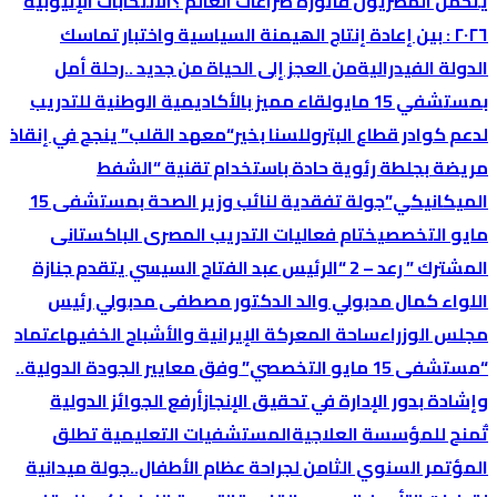
یتحمل المصریون فاتورة صراعات العالم ؟
الانتخابات الإثیوبیة
٢٠٢٦ : بین إعادة إنتاج الھیمنة السیاسیة واختبار تماسك
الدولة الفیدرالیة
من العجز إلى الحياة من جديد ..رحلة أمل
بمستشفي 15 مايو
لقاء مميز بالأكاديمية الوطنية للتدريب
لدعم كوادر قطاع البترول
لسنا بخير
“معهد القلب” ينجح في إنقاذ
مريضة بجلطة رئوية حادة باستخدام تقنية “الشفط
الميكانيكي”
جولة تفقدية لنائب وزير الصحة بمستشفى 15
مايو التخصصي
ختام فعاليات التدريب المصرى الباكستانى
المشترك ” رعد – 2 “
الرئيس عبد الفتاح السيسي يتقدم جنازة
اللواء كمال مدبولي والد الدكتور مصطفى مدبولي رئيس
مجلس الوزراء
ساحة المعركة الإيرانية والأشباح الخفيه
اعتماد
“مستشفى 15 مايو التخصصي” وفق معايير الجودة الدولية..
وإشادة بدور الإدارة في تحقيق الإنجاز
أرفع الجوائز الدولية
تٌمنح للمؤسسة العلاجية
المستشفيات التعليمية تطلق
المؤتمر السنوي الثامن لجراحة عظام الأطفال..
جولة ميدانية