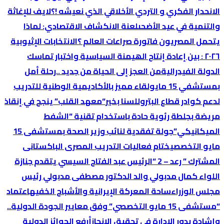
الانحدار الفكري و التردي الأخلاقي الذي نعيشه !؟
لايف للإغاثة
والتنمية في عيد الأضحى
لعنة الانكشاف الاقتصادي: لماذا
یتحمل المصریون فاتورة صراعات العالم ؟
الانتخابات الإثیوبیة
٢٠٢٦ : بین إعادة إنتاج الھیمنة السیاسیة واختبار تماسك
الدولة الفیدرالیة
من العجز إلى الحياة من جديد ..رحلة أمل
بمستشفي 15 مايو
لقاء مميز بالأكاديمية الوطنية للتدريب
لدعم كوادر قطاع البترول
لسنا بخير
“معهد القلب” ينجح في إنقاذ
مريضة بجلطة رئوية حادة باستخدام تقنية “الشفط
الميكانيكي”
جولة تفقدية لنائب وزير الصحة بمستشفى 15
مايو التخصصي
ختام فعاليات التدريب المصرى الباكستانى
المشترك ” رعد – 2 “
الرئيس عبد الفتاح السيسي يتقدم جنازة
اللواء كمال مدبولي والد الدكتور مصطفى مدبولي رئيس
مجلس الوزراء
ساحة المعركة الإيرانية والأشباح الخفيه
اعتماد
“مستشفى 15 مايو التخصصي” وفق معايير الجودة الدولية..
وإشادة بدور الإدارة في تحقيق الإنجاز
أرفع الجوائز الدولية