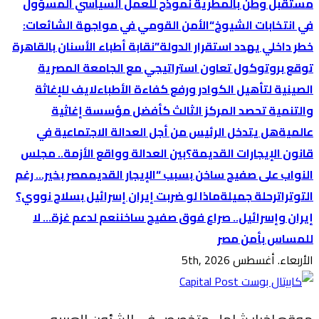
مستقبل وطن بالمطرية نموذج للعمل السياسي المسؤول
في انتخابات الشيوخ
“الأمن القومي في مواجهة الشائعات:
خطر داخلي يهدد استقرار الدولة”
نقابة أطباء الأسنان بالقاهرة
توقع بروتوكول تعاون استراتيجي مع الجامعة المصرية
الصينية لتأهيل الكوادر ورفع كفاءة الأطباء
لايف للإغاثة
والتنمية تحصد المركز الثالث كأفضل مؤسسة إغاثية
عالمية
هل يتدخل الرئيس من أجل العدالة الاجتماعية في
قانون الإيجارات القديمة؟
بين العدالة وواقع الأزمة.. مجلس
النواب على صفيح ساخن بسبب “الإيجار القديم
مصر بخير… رغم
التوترات
رحلة جميلة
ماذا لو ضربت إيران إسرائيل بسلاح نووي؟
إيران وإسرائيل.. صراع فوق صفيح ساخن
نعم لدعم غزة… لا
للمساس بأمن مصر
الأربعاء. أغسطس 5th, 2026