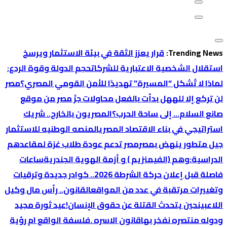
Trending News:
قرار يعزز الثقة في بيئة الاستثمار ويرسخ
استقلال الشخصية الاعتبارية للشركات
حجم الدولة وقوة الردع:
لماذا لا تُشكل “المسيرة” تهديدًا للأمن القومي المصري؟
‏مصر
لن تركع إلا لله
هل بدأت بالفعل محاولات جرِّ مصر من موقع
صانع السلام… إلى ساحة الحرب؟
المصريون بالخارج.. شريك
استراتيجي في بناء الاقتصاد المصري
المنصه الوطنيه للاستثمار
جيل متطور ينهض بمصر
مصر تدعم عودة طلاب غزة لمقاعدهم
الدراسية:
وهم (الفيمنزيم ) و أزمة الهوية الجندرية
ساعات
فاصلة قبل إعلان حركة الشرطة 2026.. كوادر جديدة وترقيات
وتغييرات مرتقبة في عدد من المواقع
القانون.. رأس مال وكيل
اللاعبين
حين يتحدث القتلة عن حقوق الإنسان!
عيد ثورة مجيد
ودوله منتصره نفخر بها
قانون الاسره .فلسفة الواقع ام رؤية