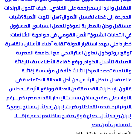
التضليل والرد الرسمي
زحمة على الفاضي… كيف تتحول البرندات
الجديدة إلى غطاء لغسيل الأموال؟
هل انتهت الأمية؟
شباب
مستقبل وطن بالمطرية نموذج للعمل السياسي المسؤول
في انتخابات الشيوخ
“الأمن القومي في مواجهة الشائعات:
خطر داخلي يهدد استقرار الدولة”
نقابة أطباء الأسنان بالقاهرة
توقع بروتوكول تعاون استراتيجي مع الجامعة المصرية
الصينية لتأهيل الكوادر ورفع كفاءة الأطباء
لايف للإغاثة
والتنمية تحصد المركز الثالث كأفضل مؤسسة إغاثية
عالمية
هل يتدخل الرئيس من أجل العدالة الاجتماعية في
قانون الإيجارات القديمة؟
بين العدالة وواقع الأزمة.. مجلس
النواب على صفيح ساخن بسبب “الإيجار القديم
مصر بخير… رغم
التوترات
رحلة جميلة
ماذا لو ضربت إيران إسرائيل بسلاح نووي؟
إيران وإسرائيل.. صراع فوق صفيح ساخن
نعم لدعم غزة… لا
للمساس بأمن مصر
الأربعاء. أغسطس 5th, 2026