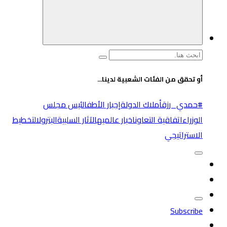
البحث
عن:
أو تحقق من الفئات الشعبية لدينا...
#حمدي_رزق
أملاك الدولة
إجبار الأطفال
ئيس مجلس
الوزراء
اتفاقية التعاون
اخبار عالميه
الآثار السلبية
البترول
التخطيط
الاستراتيجي
Subscribe