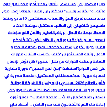
ضبابيه ؟
عذاب في مستشفى أطفال مصر: أجهزة حديثة وإدارة
غائبة.. و”الكيرسيرفيس” يتحكمن في مصير المرضى!
إعجاز طبي
جديد يحصده فريق المخ والاعصاب بمستشفي ١٥ مايو وينقذ
طفله
من شنغهاي إلى العالم.. مستقبل حوكمة الذكاء
الاصطناعي
صناعة البطل الرياضي
التعليم والأمن القومى
إعادة
تسعير العالم: قراءة بنيوية في النظام الذي يتشكّل
حكم
المليار دولار.. كيف رسخت محكمة النقض مكانة التحكيم
الدولي وثقة المستثمرين؟
كيف يكتسب الشباب مهارات
القيادة وصناعة القرارات من خلال التطوع؟
هل يُؤجَر الإنسان
على فعل الحرام؟
استعادة “زمن الفن الجميل”: ضرورة حضارية
لحماية هوية المجتمع
منتخب المستحيل: ملحمة مصرية في
كأس العالم 2026
السيسي يتابع جاهزية الشبكة الوطنية
للطوارئ والسلامة العامة
عندما أعدنا اكتشاف “الوطن” في
تسعين دقيقة
كمين البرث … ملحمة العطاء
٣٠ يونيو ثورة
إعادة بناء القوة
الأكتاجون قلب مصر النابض ….
أجساد تنازع