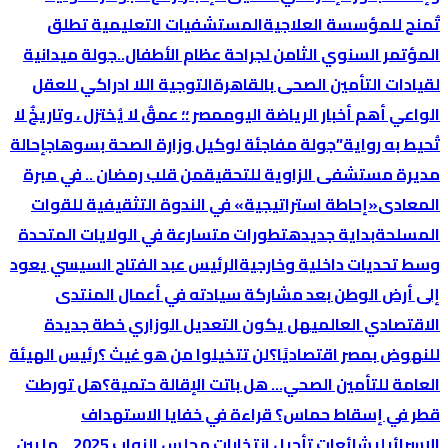
تٌمنح للمؤسسة العلاجية
المستشفيات التعليمية تطلق
المؤتمر السنوي الثامن لجراحة عظام الأطفال..
جولة ميدانية
لقيادات التأمين الصحى بالقاهرة
التوجية اللا ادراكي للعقل
الواعي
أهم أخبار الرياضة اليوم
مصر ؛؛ عمقٌ لا يُختزل ، وتاريخٌ لا
تُحيط به رواية”
جولة مفاجئة لوكيل وزارة الصحة بسوهاج
إحالة
مديرة مستشفى الزاوية للتحقيق
من قلب رمضان .. في مبرة
المعادى
«إحاطة استراتيجية» في الندوة التثقيفية للقوات
المسلحة
بداية جديده
تطورات متسارعة في الولايات المتحدة
وسط تحديات داخلية وخارجية
الرئيس عبد الفتاح السيسي يعود
إلى أرض الوطن بعد مشاركة سيادته في أعمال المنتدى
الاقتصادي العالمي
هل يكون التعديل الوزاري خطة جديدة
للنهوض بمصر اقتصاديًا؟
لن تتخيلوا من هو غيث ؟
رئيس الهيئة
العامة للتأمين الصحي… هل باتت الإقالة حتمية؟
هل تورطت
قطر في إسقاط حماس؟ قراءة في خفايا الاستهداف
الإسرائيلي
شائعات تأجيل انتخابات مجلس النواب 2025… ما بين