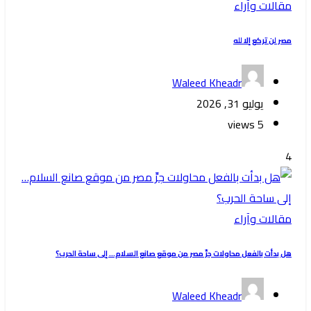
مقالات وآراء
‏مصر لن تركع إلا لله
Waleed Kheadr
يوليو 31, 2026
5 views
4
مقالات وآراء
هل بدأت بالفعل محاولات جرِّ مصر من موقع صانع السلام… إلى ساحة الحرب؟
Waleed Kheadr