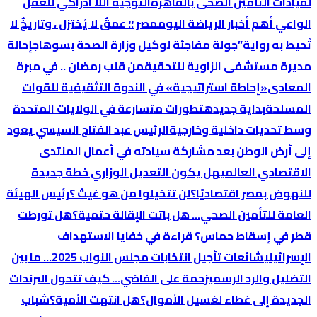
لقيادات التأمين الصحى بالقاهرة
التوجية اللا ادراكي للعقل
الواعي
أهم أخبار الرياضة اليوم
مصر ؛؛ عمقٌ لا يُختزل ، وتاريخٌ لا
تُحيط به رواية”
جولة مفاجئة لوكيل وزارة الصحة بسوهاج
إحالة
مديرة مستشفى الزاوية للتحقيق
من قلب رمضان .. في مبرة
المعادى
«إحاطة استراتيجية» في الندوة التثقيفية للقوات
المسلحة
بداية جديده
تطورات متسارعة في الولايات المتحدة
وسط تحديات داخلية وخارجية
الرئيس عبد الفتاح السيسي يعود
إلى أرض الوطن بعد مشاركة سيادته في أعمال المنتدى
الاقتصادي العالمي
هل يكون التعديل الوزاري خطة جديدة
للنهوض بمصر اقتصاديًا؟
لن تتخيلوا من هو غيث ؟
رئيس الهيئة
العامة للتأمين الصحي… هل باتت الإقالة حتمية؟
هل تورطت
قطر في إسقاط حماس؟ قراءة في خفايا الاستهداف
الإسرائيلي
شائعات تأجيل انتخابات مجلس النواب 2025… ما بين
التضليل والرد الرسمي
زحمة على الفاضي… كيف تتحول البرندات
الجديدة إلى غطاء لغسيل الأموال؟
هل انتهت الأمية؟
شباب