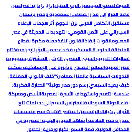
الموت لتصنع البهجة
من الردع المتبادل إلى إدارة الصراع
من
قاعة القرار إلى مدار الفضاء.. السعودية ومصر ترسمان
مستقبل التكامل العربي بين النجوم.
أثر هجمات الإعلام
السيبراني على الأمن القومي: التهديدات الحديثة في عصر
المعلومات
قوات إنفاذ القانون تنفذ حملة مكبرة بقطاع
المنطقة الجنوبية العسكرية ضد عدد من البؤر الإجرامية
ختام
فعاليات التدريب الجوى المصرى التركى المشترك بجمهورية
مصر العربية
السلام النفسي وتأثيره على الإنسان
كيف شكّلت
التحولات السياسية عالمنا المعاصر؟
​”خلف الأبواب المغلقة:
كيف يعيد السيسي رسم دور مصر دولياً؟”
الدعارة الفكرية:
هندسة التغيير واستهداف الأسرة المصرية
الأبيض ومعركة
بقاء الدولة السودانية
الافتراس السيبراني: حينما تبتلع
الثواني كيانك الرقمي
من المنتصر ؟
فتيات مصر متحمسات
لمباراة مصر القادمه ( شاهد الفيديو
الهيبة المصرية في
المحافل الدولية: قمة السبع الكبار ورمزية الحضور