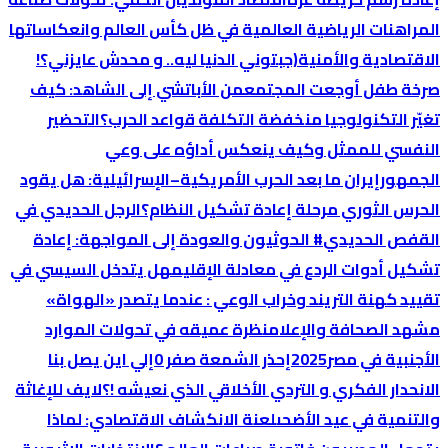
المراهنات الرياضية العالمية في ظل كأس العالم وانعكاساتها
الاقتصادية والأمنية
(جبتوني الدنيا ليه.. و محدش عايزني؟!
صرخة طفل أوجعت المجتمع
من الأباتشي إلى الشاهد: كيف
تغيّر التكنولوجيا منخفضة التكلفة قواعد الحرب؟
التحضير
النفسي للممثل وكيف ينعكس أداؤه على وعي
الجمهور
إيران ما بعد الحرب الأمريكية–الإسرائيلية: هل يقود
الحرس الثوري مرحلة إعادة تشكيل النظام؟
الرجل الحديدي في
القفص الحديدي
# الحوثيون والعودة إلى المواجهة: إعادة
تشكيل أدوات الردع في معادلة الإقليم
هل يتدخل السيسي في
تقييد كهنة التريند وخراب الوعي : عندما يتصدر «الهواة»
مشهد الصحافة والإعلام
نظرة عميقه في تحولات الموارد
الأجنبية في مصر2025
إحذر الشمعة صفر 0
إلي اين يصل بنا
الانحدار الفكري و التردي الأخلاقي الذي نعيشه !؟
لايف للإغاثة
والتنمية في عيد الأضحى
لعنة الانكشاف الاقتصادي: لماذا