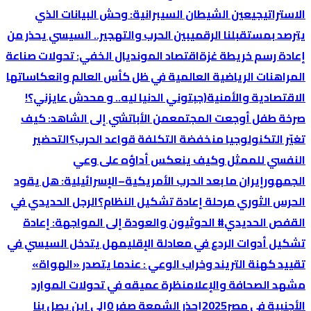
الاستراتيجي
عين الشيطان السيبرانية: وحش البيانات الذي
يترصد بمستقبلنا الرقمي
بين الحرب والتهجير.. السيسي يحذر من
إعادة رسم خريطة غزة
اقتصاد المونديال الخفي: تحولات صناعة
المراهنات الرياضية العالمية في ظل كأس العالم وانعكاساتها
الاقتصادية والأمنية
(جبتوني الدنيا ليه.. و محدش عايزني؟!
صرخة طفل أوجعت المجتمع
من الأباتشي إلى الشاهد: كيف
تغيّر التكنولوجيا منخفضة التكلفة قواعد الحرب؟
التحضير
النفسي للممثل وكيف ينعكس أداؤه على وعي
الجمهور
إيران ما بعد الحرب الأمريكية–الإسرائيلية: هل يقود
الحرس الثوري مرحلة إعادة تشكيل النظام؟
الرجل الحديدي في
القفص الحديدي
# الحوثيون والعودة إلى المواجهة: إعادة
تشكيل أدوات الردع في معادلة الإقليم
هل يتدخل السيسي في
تقييد كهنة التريند وخراب الوعي : عندما يتصدر «الهواة»
مشهد الصحافة والإعلام
نظرة عميقه في تحولات الموارد
الأجنبية في مصر2025
إحذر الشمعة صفر 0
إلي اين يصل بنا