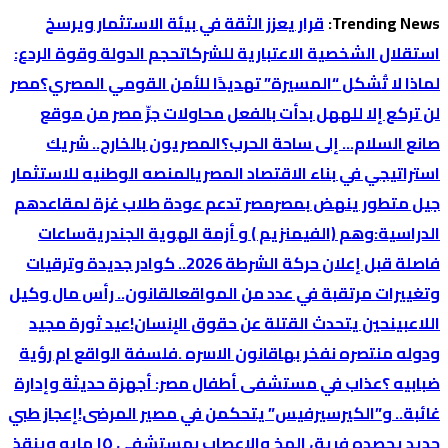
التجاوز
Trending News:
قرار يعزز الثقة في بيئة الاستثمار ويرسخ
إلى
استقلال الشخصية الاعتبارية للشركات
حجم الدولة وقوة الردع:
المحتوى
لماذا لا تُشكل “المسيرة” تهديدًا للأمن القومي المصري؟
‏مصر
لن تركع إلا لله
هل بدأت بالفعل محاولات جرِّ مصر من موقع
صانع السلام… إلى ساحة الحرب؟
المصريون بالخارج.. شريك
استراتيجي في بناء الاقتصاد المصري
المنصه الوطنيه للاستثمار
جيل متطور ينهض بمصر
مصر تدعم عودة طلاب غزة لمقاعدهم
الدراسية:
وهم (الفيمنزيم ) و أزمة الهوية الجندرية
ساعات
فاصلة قبل إعلان حركة الشرطة 2026.. كوادر جديدة وترقيات
وتغييرات مرتقبة في عدد من المواقع
القانون.. رأس مال وكيل
اللاعبين
حين يتحدث القتلة عن حقوق الإنسان!
عيد ثورة مجيد
ودوله منتصره نفخر بها
قانون الاسره .فلسفة الواقع ام رؤية
ضبابيه ؟
عذاب في مستشفى أطفال مصر: أجهزة حديثة وإدارة
غائبة.. و”الكيرسيرفيس” يتحكمن في مصير المرضى!
إعجاز طبي
جديد يحصده فريق المخ والاعصاب بمستشفي ١٥ مايو وينقذ