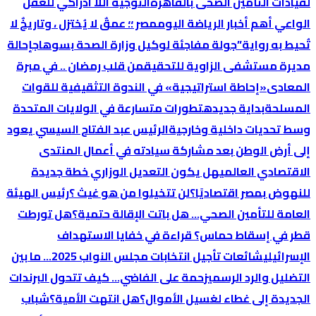
لقيادات التأمين الصحى بالقاهرة
التوجية اللا ادراكي للعقل
الواعي
أهم أخبار الرياضة اليوم
مصر ؛؛ عمقٌ لا يُختزل ، وتاريخٌ لا
تُحيط به رواية”
جولة مفاجئة لوكيل وزارة الصحة بسوهاج
إحالة
مديرة مستشفى الزاوية للتحقيق
من قلب رمضان .. في مبرة
المعادى
«إحاطة استراتيجية» في الندوة التثقيفية للقوات
المسلحة
بداية جديده
تطورات متسارعة في الولايات المتحدة
وسط تحديات داخلية وخارجية
الرئيس عبد الفتاح السيسي يعود
إلى أرض الوطن بعد مشاركة سيادته في أعمال المنتدى
الاقتصادي العالمي
هل يكون التعديل الوزاري خطة جديدة
للنهوض بمصر اقتصاديًا؟
لن تتخيلوا من هو غيث ؟
رئيس الهيئة
العامة للتأمين الصحي… هل باتت الإقالة حتمية؟
هل تورطت
قطر في إسقاط حماس؟ قراءة في خفايا الاستهداف
الإسرائيلي
شائعات تأجيل انتخابات مجلس النواب 2025… ما بين
التضليل والرد الرسمي
زحمة على الفاضي… كيف تتحول البرندات
الجديدة إلى غطاء لغسيل الأموال؟
هل انتهت الأمية؟
شباب