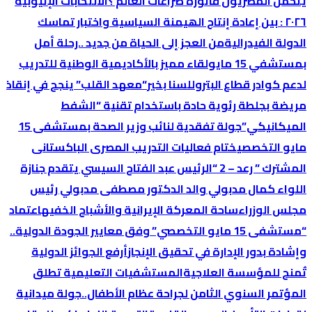
یتحمل المصریون فاتورة صراعات العالم ؟
الانتخابات الإثیوبیة
٢٠٢٦ : بین إعادة إنتاج الھیمنة السیاسیة واختبار تماسك
الدولة الفیدرالیة
من العجز إلى الحياة من جديد ..رحلة أمل
بمستشفي 15 مايو
لقاء مميز بالأكاديمية الوطنية للتدريب
لدعم كوادر قطاع البترول
لسنا بخير
“معهد القلب” ينجح في إنقاذ
مريضة بجلطة رئوية حادة باستخدام تقنية “الشفط
الميكانيكي”
جولة تفقدية لنائب وزير الصحة بمستشفى 15
مايو التخصصي
ختام فعاليات التدريب المصرى الباكستانى
المشترك ” رعد – 2 “
الرئيس عبد الفتاح السيسي يتقدم جنازة
اللواء كمال مدبولي والد الدكتور مصطفى مدبولي رئيس
مجلس الوزراء
ساحة المعركة الإيرانية والأشباح الخفيه
اعتماد
“مستشفى 15 مايو التخصصي” وفق معايير الجودة الدولية..
وإشادة بدور الإدارة في تحقيق الإنجاز
أرفع الجوائز الدولية
تٌمنح للمؤسسة العلاجية
المستشفيات التعليمية تطلق
المؤتمر السنوي الثامن لجراحة عظام الأطفال..
جولة ميدانية