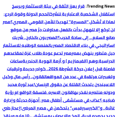
التجاوز
Trending News:
قرار يعزز الثقة في بيئة الاستثمار ويرسخ
إلى
استقلال الشخصية الاعتبارية للشركات
حجم الدولة وقوة الردع:
المحتوى
لماذا لا تُشكل “المسيرة” تهديدًا للأمن القومي المصري؟
‏مصر
لن تركع إلا لله
هل بدأت بالفعل محاولات جرِّ مصر من موقع
صانع السلام… إلى ساحة الحرب؟
المصريون بالخارج.. شريك
استراتيجي في بناء الاقتصاد المصري
المنصه الوطنيه للاستثمار
جيل متطور ينهض بمصر
مصر تدعم عودة طلاب غزة لمقاعدهم
الدراسية:
وهم (الفيمنزيم ) و أزمة الهوية الجندرية
ساعات
فاصلة قبل إعلان حركة الشرطة 2026.. كوادر جديدة وترقيات
وتغييرات مرتقبة في عدد من المواقع
القانون.. رأس مال وكيل
اللاعبين
حين يتحدث القتلة عن حقوق الإنسان!
عيد ثورة مجيد
ودوله منتصره نفخر بها
قانون الاسره .فلسفة الواقع ام رؤية
ضبابيه ؟
عذاب في مستشفى أطفال مصر: أجهزة حديثة وإدارة
غائبة.. و”الكيرسيرفيس” يتحكمن في مصير المرضى!
إعجاز طبي
جديد يحصده فريق المخ والاعصاب بمستشفي ١٥ مايو وينقذ