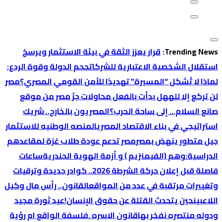
Trending News:
قرار يعزز الثقة في بيئة الاستثمار ويرسخ
استقلال الشخصية الاعتبارية للشركات
حجم الدولة وقوة الردع:
لماذا لا تُشكل “المسيرة” تهديدًا للأمن القومي المصري؟
‏مصر
لن تركع إلا لله
هل بدأت بالفعل محاولات جرِّ مصر من موقع
صانع السلام… إلى ساحة الحرب؟
المصريون بالخارج.. شريك
استراتيجي في بناء الاقتصاد المصري
المنصه الوطنيه للاستثمار
جيل متطور ينهض بمصر
مصر تدعم عودة طلاب غزة لمقاعدهم
الدراسية:
وهم (الفيمنزيم ) و أزمة الهوية الجندرية
ساعات
فاصلة قبل إعلان حركة الشرطة 2026.. كوادر جديدة وترقيات
وتغييرات مرتقبة في عدد من المواقع
القانون.. رأس مال وكيل
اللاعبين
حين يتحدث القتلة عن حقوق الإنسان!
عيد ثورة مجيد
ودوله منتصره نفخر بها
قانون الاسره .فلسفة الواقع ام رؤية