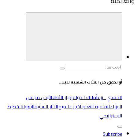
والعالميه
البحث
عن:
أو تحقق من الفئات الشعبية لدينا...
#حمدي_رزق
أملاك الدولة
إجبار الأطفال
ئيس مجلس
الوزراء
اتفاقية التعاون
اخبار عالميه
الآثار السلبية
البترول
التخطيط
الاستراتيجي
Subscribe