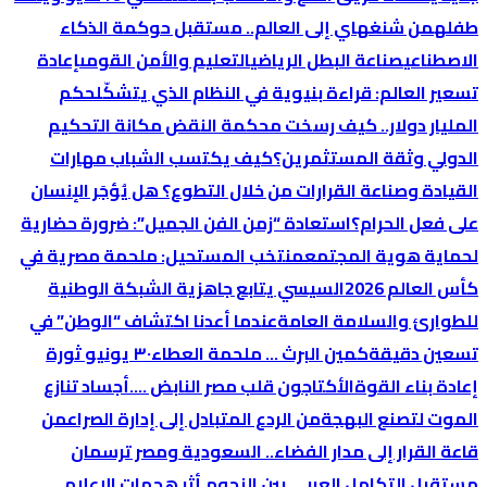
طفله
من شنغهاي إلى العالم.. مستقبل حوكمة الذكاء
الاصطناعي
صناعة البطل الرياضي
التعليم والأمن القومى
إعادة
تسعير العالم: قراءة بنيوية في النظام الذي يتشكّل
حكم
المليار دولار.. كيف رسخت محكمة النقض مكانة التحكيم
الدولي وثقة المستثمرين؟
كيف يكتسب الشباب مهارات
القيادة وصناعة القرارات من خلال التطوع؟
هل يُؤجَر الإنسان
على فعل الحرام؟
استعادة “زمن الفن الجميل”: ضرورة حضارية
لحماية هوية المجتمع
منتخب المستحيل: ملحمة مصرية في
كأس العالم 2026
السيسي يتابع جاهزية الشبكة الوطنية
للطوارئ والسلامة العامة
عندما أعدنا اكتشاف “الوطن” في
تسعين دقيقة
كمين البرث … ملحمة العطاء
٣٠ يونيو ثورة
إعادة بناء القوة
الأكتاجون قلب مصر النابض ….
أجساد تنازع
الموت لتصنع البهجة
من الردع المتبادل إلى إدارة الصراع
من
قاعة القرار إلى مدار الفضاء.. السعودية ومصر ترسمان
مستقبل التكامل العربي بين النجوم.
أثر هجمات الإعلام