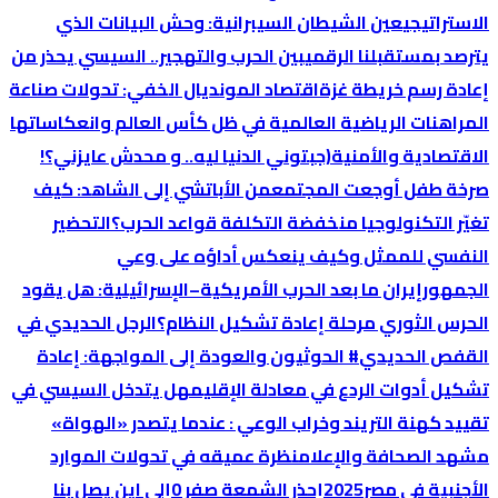
الاستراتيجي
عين الشيطان السيبرانية: وحش البيانات الذي
يترصد بمستقبلنا الرقمي
بين الحرب والتهجير.. السيسي يحذر من
إعادة رسم خريطة غزة
اقتصاد المونديال الخفي: تحولات صناعة
المراهنات الرياضية العالمية في ظل كأس العالم وانعكاساتها
الاقتصادية والأمنية
(جبتوني الدنيا ليه.. و محدش عايزني؟!
صرخة طفل أوجعت المجتمع
من الأباتشي إلى الشاهد: كيف
تغيّر التكنولوجيا منخفضة التكلفة قواعد الحرب؟
التحضير
النفسي للممثل وكيف ينعكس أداؤه على وعي
الجمهور
إيران ما بعد الحرب الأمريكية–الإسرائيلية: هل يقود
الحرس الثوري مرحلة إعادة تشكيل النظام؟
الرجل الحديدي في
القفص الحديدي
# الحوثيون والعودة إلى المواجهة: إعادة
تشكيل أدوات الردع في معادلة الإقليم
هل يتدخل السيسي في
تقييد كهنة التريند وخراب الوعي : عندما يتصدر «الهواة»
مشهد الصحافة والإعلام
نظرة عميقه في تحولات الموارد
الأجنبية في مصر2025
إحذر الشمعة صفر 0
إلي اين يصل بنا