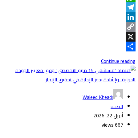
WhatsApp
Telegram
LinkedIn
Copy
Link
X
Share
Continue reading
Waleed Kheadr
الصحه
أبريل 22, 2026
667 views