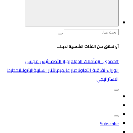
البحث
عن:
أو تحقق من الفئات الشعبية لدينا...
#حمدي_رزق
أملاك الدولة
إجبار الأطفال
ئيس مجلس
الوزراء
اتفاقية التعاون
اخبار عالميه
الآثار السلبية
البترول
التخطيط
الاستراتيجي
Subscribe