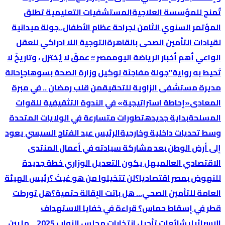
تٌمنح للمؤسسة العلاجية
المستشفيات التعليمية تطلق
المؤتمر السنوي الثامن لجراحة عظام الأطفال..
جولة ميدانية
لقيادات التأمين الصحى بالقاهرة
التوجية اللا ادراكي للعقل
الواعي
أهم أخبار الرياضة اليوم
مصر ؛؛ عمقٌ لا يُختزل ، وتاريخٌ لا
تُحيط به رواية”
جولة مفاجئة لوكيل وزارة الصحة بسوهاج
إحالة
مديرة مستشفى الزاوية للتحقيق
من قلب رمضان .. في مبرة
المعادى
«إحاطة استراتيجية» في الندوة التثقيفية للقوات
المسلحة
بداية جديده
تطورات متسارعة في الولايات المتحدة
وسط تحديات داخلية وخارجية
الرئيس عبد الفتاح السيسي يعود
إلى أرض الوطن بعد مشاركة سيادته في أعمال المنتدى
الاقتصادي العالمي
هل يكون التعديل الوزاري خطة جديدة
للنهوض بمصر اقتصاديًا؟
لن تتخيلوا من هو غيث ؟
رئيس الهيئة
العامة للتأمين الصحي… هل باتت الإقالة حتمية؟
هل تورطت
قطر في إسقاط حماس؟ قراءة في خفايا الاستهداف
الإسرائيلي
شائعات تأجيل انتخابات مجلس النواب 2025… ما بين