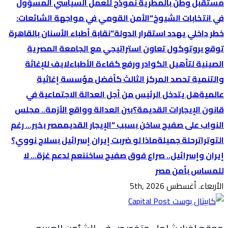
مستقبل وطن بالمطرية نموذج للعمل السياسي المسؤول
في انتخابات الشيوخ
“الأمن القومي في مواجهة الشائعات:
خطر داخلي يهدد استقرار الدولة”
نقابة أطباء الأسنان بالقاهرة
توقع بروتوكول تعاون استراتيجي مع الجامعة المصرية
الصينية لتأهيل الكوادر ورفع كفاءة الأطباء
لايف للإغاثة
والتنمية تحصد المركز الثالث كأفضل مؤسسة إغاثية
عالمية
هل يتدخل الرئيس من أجل العدالة الاجتماعية في
قانون الإيجارات القديمة؟
بين العدالة وواقع الأزمة.. مجلس
النواب على صفيح ساخن بسبب “الإيجار القديم
مصر بخير… رغم
التوترات
رحلة جميلة
ماذا لو ضربت إيران إسرائيل بسلاح نووي؟
إيران وإسرائيل.. صراع فوق صفيح ساخن
نعم لدعم غزة… لا
للمساس بأمن مصر
الأربعاء. أغسطس 5th, 2026