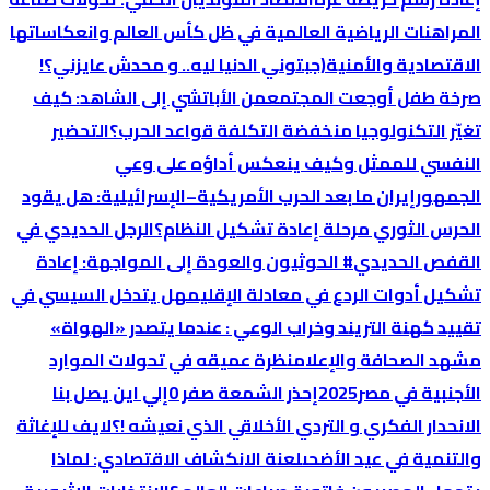
المراهنات الرياضية العالمية في ظل كأس العالم وانعكاساتها
الاقتصادية والأمنية
(جبتوني الدنيا ليه.. و محدش عايزني؟!
صرخة طفل أوجعت المجتمع
من الأباتشي إلى الشاهد: كيف
تغيّر التكنولوجيا منخفضة التكلفة قواعد الحرب؟
التحضير
النفسي للممثل وكيف ينعكس أداؤه على وعي
الجمهور
إيران ما بعد الحرب الأمريكية–الإسرائيلية: هل يقود
الحرس الثوري مرحلة إعادة تشكيل النظام؟
الرجل الحديدي في
القفص الحديدي
# الحوثيون والعودة إلى المواجهة: إعادة
تشكيل أدوات الردع في معادلة الإقليم
هل يتدخل السيسي في
تقييد كهنة التريند وخراب الوعي : عندما يتصدر «الهواة»
مشهد الصحافة والإعلام
نظرة عميقه في تحولات الموارد
الأجنبية في مصر2025
إحذر الشمعة صفر 0
إلي اين يصل بنا
الانحدار الفكري و التردي الأخلاقي الذي نعيشه !؟
لايف للإغاثة
والتنمية في عيد الأضحى
لعنة الانكشاف الاقتصادي: لماذا