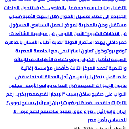
التضليل والرد الرسمي
زحمة على الفاضي… كيف تتحول البرندات
الجديدة إلى غطاء لغسيل الأموال؟
هل انتهت الأمية؟
شباب
مستقبل وطن بالمطرية نموذج للعمل السياسي المسؤول
في انتخابات الشيوخ
“الأمن القومي في مواجهة الشائعات:
خطر داخلي يهدد استقرار الدولة”
نقابة أطباء الأسنان بالقاهرة
توقع بروتوكول تعاون استراتيجي مع الجامعة المصرية
الصينية لتأهيل الكوادر ورفع كفاءة الأطباء
لايف للإغاثة
والتنمية تحصد المركز الثالث كأفضل مؤسسة إغاثية
عالمية
هل يتدخل الرئيس من أجل العدالة الاجتماعية في
قانون الإيجارات القديمة؟
بين العدالة وواقع الأزمة.. مجلس
النواب على صفيح ساخن بسبب “الإيجار القديم
مصر بخير… رغم
التوترات
رحلة جميلة
ماذا لو ضربت إيران إسرائيل بسلاح نووي؟
إيران وإسرائيل.. صراع فوق صفيح ساخن
نعم لدعم غزة… لا
للمساس بأمن مصر
الأربعاء. أغسطس 5th, 2026