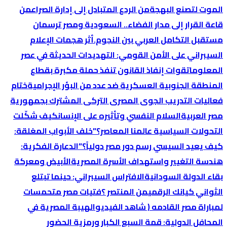
الموت لتصنع البهجة
من الردع المتبادل إلى إدارة الصراع
من
قاعة القرار إلى مدار الفضاء.. السعودية ومصر ترسمان
مستقبل التكامل العربي بين النجوم.
أثر هجمات الإعلام
السيبراني على الأمن القومي: التهديدات الحديثة في عصر
المعلومات
قوات إنفاذ القانون تنفذ حملة مكبرة بقطاع
المنطقة الجنوبية العسكرية ضد عدد من البؤر الإجرامية
ختام
فعاليات التدريب الجوى المصرى التركى المشترك بجمهورية
مصر العربية
السلام النفسي وتأثيره على الإنسان
كيف شكّلت
التحولات السياسية عالمنا المعاصر؟
​”خلف الأبواب المغلقة:
كيف يعيد السيسي رسم دور مصر دولياً؟”
الدعارة الفكرية:
هندسة التغيير واستهداف الأسرة المصرية
الأبيض ومعركة
بقاء الدولة السودانية
الافتراس السيبراني: حينما تبتلع
الثواني كيانك الرقمي
من المنتصر ؟
فتيات مصر متحمسات
لمباراة مصر القادمه ( شاهد الفيديو
الهيبة المصرية في
المحافل الدولية: قمة السبع الكبار ورمزية الحضور