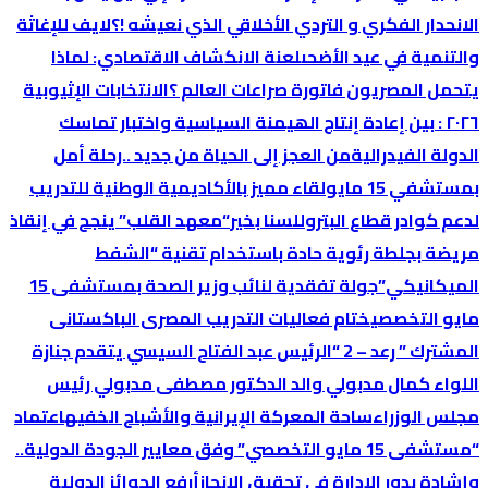
الانحدار الفكري و التردي الأخلاقي الذي نعيشه !؟
لايف للإغاثة
والتنمية في عيد الأضحى
لعنة الانكشاف الاقتصادي: لماذا
یتحمل المصریون فاتورة صراعات العالم ؟
الانتخابات الإثیوبیة
٢٠٢٦ : بین إعادة إنتاج الھیمنة السیاسیة واختبار تماسك
الدولة الفیدرالیة
من العجز إلى الحياة من جديد ..رحلة أمل
بمستشفي 15 مايو
لقاء مميز بالأكاديمية الوطنية للتدريب
لدعم كوادر قطاع البترول
لسنا بخير
“معهد القلب” ينجح في إنقاذ
مريضة بجلطة رئوية حادة باستخدام تقنية “الشفط
الميكانيكي”
جولة تفقدية لنائب وزير الصحة بمستشفى 15
مايو التخصصي
ختام فعاليات التدريب المصرى الباكستانى
المشترك ” رعد – 2 “
الرئيس عبد الفتاح السيسي يتقدم جنازة
اللواء كمال مدبولي والد الدكتور مصطفى مدبولي رئيس
مجلس الوزراء
ساحة المعركة الإيرانية والأشباح الخفيه
اعتماد
“مستشفى 15 مايو التخصصي” وفق معايير الجودة الدولية..
وإشادة بدور الإدارة في تحقيق الإنجاز
أرفع الجوائز الدولية