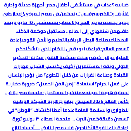
ضبابيه ؟
عذاب في مستشفى أطفال مصر: أجهزة حديثة وإدارة
غائبة.. و”الكيرسيرفيس” يتحكمن في مصير المرضى!
إعجاز طبي
جديد يحصده فريق المخ والاعصاب بمستشفي ١٥ مايو وينقذ
طفله
من شنغهاي إلى العالم.. مستقبل حوكمة الذكاء
الاصطناعي
صناعة البطل الرياضي
التعليم والأمن القومى
إعادة
تسعير العالم: قراءة بنيوية في النظام الذي يتشكّل
حكم
المليار دولار.. كيف رسخت محكمة النقض مكانة التحكيم
الدولي وثقة المستثمرين؟
كيف يكتسب الشباب مهارات
القيادة وصناعة القرارات من خلال التطوع؟
هل يُؤجَر الإنسان
على فعل الحرام؟
استعادة “زمن الفن الجميل”: ضرورة حضارية
لحماية هوية المجتمع
منتخب المستحيل: ملحمة مصرية في
كأس العالم 2026
السيسي يتابع جاهزية الشبكة الوطنية
للطوارئ والسلامة العامة
عندما أعدنا اكتشاف “الوطن” في
تسعين دقيقة
كمين البرث … ملحمة العطاء
٣٠ يونيو ثورة
إعادة بناء القوة
الأكتاجون قلب مصر النابض ….
أجساد تنازع