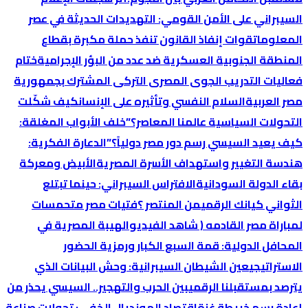
السيبراني على الأمن القومي: التهديدات الحديثة في عصر
المعلومات
قوات إنفاذ القانون تنفذ حملة مكبرة بقطاع
المنطقة الجنوبية العسكرية ضد عدد من البؤر الإجرامية
ختام
فعاليات التدريب الجوى المصرى التركى المشترك بجمهورية
مصر العربية
السلام النفسي وتأثيره على الإنسان
كيف شكّلت
التحولات السياسية عالمنا المعاصر؟
​”خلف الأبواب المغلقة:
كيف يعيد السيسي رسم دور مصر دولياً؟”
الدعارة الفكرية:
هندسة التغيير واستهداف الأسرة المصرية
الأبيض ومعركة
بقاء الدولة السودانية
الافتراس السيبراني: حينما تبتلع
الثواني كيانك الرقمي
من المنتصر ؟
فتيات مصر متحمسات
لمباراة مصر القادمه ( شاهد الفيديو
الهيبة المصرية في
المحافل الدولية: قمة السبع الكبار ورمزية الحضور
الاستراتيجي
عين الشيطان السيبرانية: وحش البيانات الذي
يترصد بمستقبلنا الرقمي
بين الحرب والتهجير.. السيسي يحذر من
إعادة رسم خريطة غزة
اقتصاد المونديال الخفي: تحولات صناعة