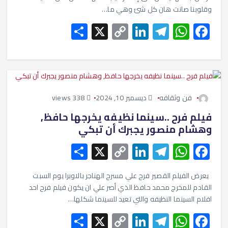
e
y
dI
gr
s
b
وقلوبنا صانت هان كل شئ وهي ما…
Li
n
a
A
o
S
X
C
Li
T
W
F
n
m
p
o
h
o
n
el
h
ac
k
p
k
ar
p
ke
e
at
e
e
y
dI
gr
s
b
Li
n
a
A
o
فن وثقافه
ديسمبر 10, 2024
338 views
n
m
p
o
فيلم فرح ..سينما نظيفه يخرجها حافظ,
k
p
k
وهشام منصور يجبرك أن تبكي
S
X
C
Li
T
W
F
h
o
n
el
h
ac
e
at
e
ke
p
ar
يعرض الفيلم القصير فرح علي مسرح الهناجر بالاوبرا يوم السبت
القادم للمخرج محمد حافظ الذي أصر علي ان يكون فيلم فرح احد
e
y
dI
gr
s
b
افلام السينما النظيفه والتي تعيد للسينما شكلها…
Li
n
a
A
o
S
X
C
Li
T
W
F