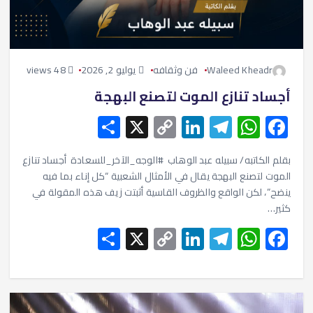
Waleed Kheadr
فن وثقافه
يوليو 2, 2026
48 views
أجساد تنازع الموت لتصنع البهجة
S
X
C
Li
T
W
F
h
o
n
el
h
ac
e
at
e
ke
p
ar
بقلم الكاتبه/ سبيله عبد الوهاب #الوجه_الآخر_للسعادة أجساد تنازع
الموت لتصنع البهجة يقال في الأمثال الشعبية “كل إناء بما فيه
e
y
dI
gr
s
b
ينضح”، لكن الواقع والظروف القاسية أثبتت زيف هذه المقولة في
Li
n
a
A
o
كثير…
S
X
n
C
Li
m
T
W
p
o
F
h
o
k
n
el
p
h
ac
k
ar
p
ke
e
at
e
e
y
dI
gr
s
b