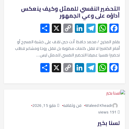
التحضير النفسي للممثل وكيف ينعكس
أداؤه على وعي الجمهور
S
X
C
Li
T
W
F
h
o
n
el
h
ac
e
at
e
ke
p
ar
بقلم المخرج / محمد حافظ أنت حين تقف على خشبة المسرح أو
أمام الكاميرا لا تنقل كلمات مكتوبة بل تنقل روحا ومشاعر تتطلب
e
y
dI
gr
s
b
تحضيرا نفسيا عميقا التحضير النفسي للممثل ليس…
Li
n
a
A
o
S
X
C
Li
T
W
F
n
m
p
o
h
o
n
el
h
ac
k
p
k
ar
p
ke
e
at
e
e
y
dI
gr
s
b
Li
n
a
A
o
Waleed Kheadr
فن وثقافه
مايو 15, 2026
n
m
p
o
191 views
k
p
k
لسنا بخير